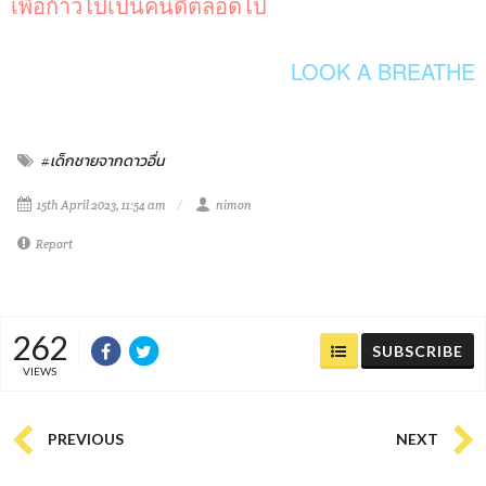
เพื่อก้าวไปเป็นคนดีตลอดไป
LOOK A BREATHE
#เด็กชายจากดาวอื่น
15th April 2023, 11:54 am
nimon
Report
262
SUBSCRIBE
VIEWS
PREVIOUS
NEXT