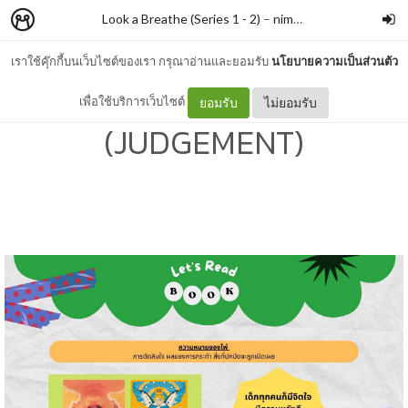
Look a Breathe (Series 1 - 2)
–
nimon
เราใช้คุ๊กกี้บนเว็บไซต์ของเรา กรุณาอ่านและยอมรับ
นโยบายความเป็นส่วนตัว
เด็กชายจากดาวอื่น
เพื่อใช้บริการเว็บไซต์
ยอมรับ
ไม่ยอมรับ
(JUDGEMENT)