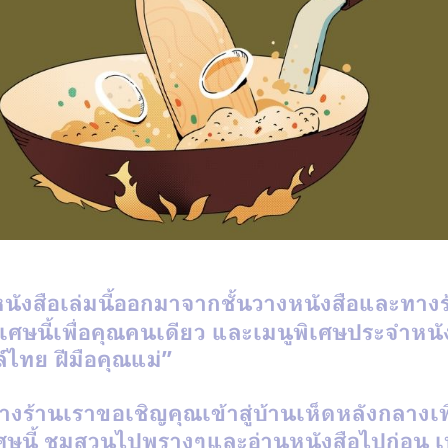
หนังสือเล่มนี้ออกมาจากชั้นวางหนังสือและทาง
เศษนี้เพื่อคุณคนเดียว
และเมนูพิเศษประจำหนังส
ล์ไทย
ฝีมือคุณแม่
”
างร้านเราขอเชิญคุณเข้าสู่บ้านเห็ดหลังกลางเพ
ษนี้
ชมสวนไปพรางๆและอ่านหนังสือไปก่อน
เ