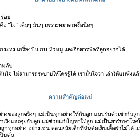
ร่อย
คือ
“
ใจ
”
เค็มๆ
มันๆ
เพราะหยาดเหงื่อนิดๆ
นกระทง
เครื่องบิน
กบ
หัวหมู
และอีกสารพัดที่ลูกอยากได้
ามลับ
นตันใจ
ไม่สามารถระบายให้ใครรู้ได้
เรามั่นใจว่า
เล่าให้แม่ฟังแล
ป
ความสำคัญต่อแม่
อย่างของลูกจริงๆ
แม่เป็นทุกอย่างให้กับลูก
แม่ปรับตัวเข้ากับลู
ร่าเริงและคุยกับลูก
แม่ช่วยแก้ปัญหาให้ลูก
แม่เป็นยารักษาโรคใ
ลูกทุกอย่าง
อย่างเช่น
ตอนสมัยเด็กที่ฉันตัดเย็บเสื้อผ้าไม่ได้
แม
เป็นต้น