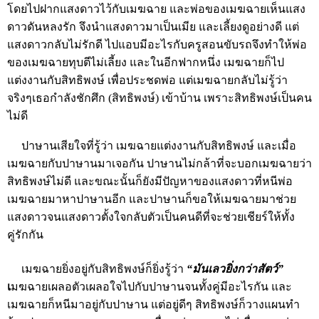
โดยไปฝากแสงดาวไว้กับเมฆฉาย และพ่อของเมฆฉายเห็นแสง
ดาวดันหลงรัก จึงนำแสงดาวมาเป็นเมีย และเลี้ยงดูอย่างดี แต่
แสงดาวกลับไม่รักดี ไปแอบมีอะไรกับครูสอนขับรถจึงทำให้พ่อ
ของเมฆฉายทุบตีไม่เลี้ยง และในอีกฟากหนึ่ง เมฆฉายก็ไป
แต่งงานกับสิทธิพงษ์ เพื่อประชดพ่อ แต่เมฆฉายกลับไม่รู้ว่า
จริงๆเธอกำลังชักศึก (สิทธิพงษ์) เข้าบ้าน เพราะสิทธิพงษ์เป็นคน
ไม่ดี
ปาษานเสียใจที่รู้ว่า เมฆฉายแต่งงานกับสิทธิพงษ์ และเมื่อ
เมฆฉายกับปาษานมาเจอกัน ปาษานไม่กล้าที่จะบอกเมฆฉายว่า
สิทธิพงษ์ไม่ดี และขณะนั้นก็ยังมีปัญหาของแสงดาวที่หนีพ่อ
เมฆฉายมาหาปาษานอีก และปาษานก็ขอให้เมฆฉายมาช่วย
แสงดาวจนแสงดาวตั้งใจกลับตัวเป็นคนดีที่จะช่วยเชียร์ให้ทั้ง
คู่รักกัน
เมฆฉายยิ่งอยู่กับสิทธิพงษ์ก็ยิ่งรู้ว่า
“มันเลวยิ่งกว่าสัตว์”
เ
มฆฉายเผลอตัวเผลอใจไปกับปาษานจนทั้งคู่มีอะไรกัน และ
เมฆฉายก็หนีมาอยู่กับปาษาน แต่อยู่ดีๆ สิทธิพงษ์ก็วางแผนทำ