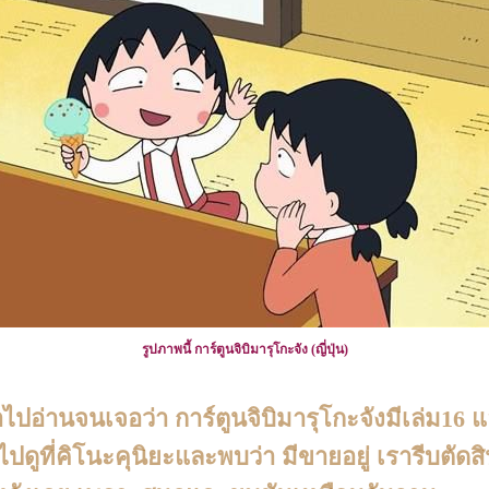
รูปภาพนี้ การ์ตูนจิบิมารุโกะจัง (ญี่ปุ่น)
อ่านจนเจอว่า การ์ตูนจิบิมารุโกะจังมีเล่ม16 แล
ไปดูที่คิโนะคุนิยะและพบว่า มีขายอยู่ เรารีบตัดสิ