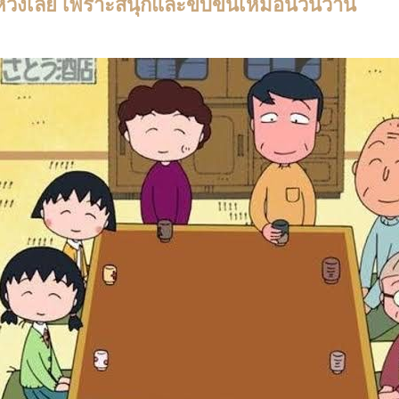
ดหวังเลย เพราะสนุกและขบขันเหมือนวันวาน