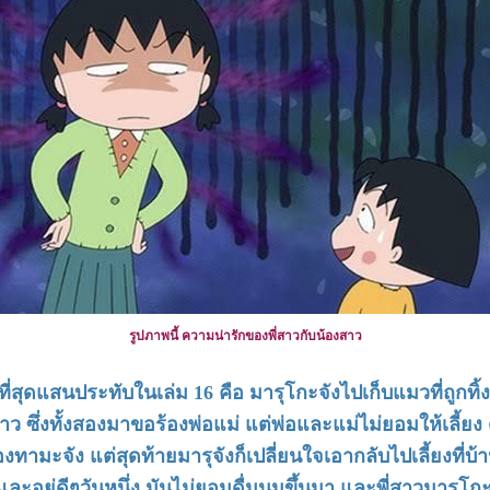
รูปภาพนี้ ความน่ารักของพี่สาวกับน้องสาว
่สุดแสนประทับในเล่ม 16 คือ มารุโกะจังไปเก็บแมวที่ถูกทิ้งม
าว ซึ่งทั้งสองมาขอร้องพ่อแม่ แต่พ่อและแม่ไม่ยอมให้เลี้ยง 
งทามะจัง แต่สุดท้ายมารุจังก็เปลี่ยนใจเอากลับไปเลี้ยงที่บ้
ม และอยู่ดีๆวันหนึ่ง มันไม่ยอมดื่มนมขึ้นมา และพี่สาวมารุ