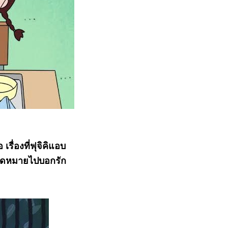
รื่องที่ฟุจิคิแอบ
นจดหมายไปบอกรัก