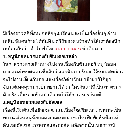
มีเรื่องราวคดีทั้งหมดหลักๆ 4 เรื่อง และเป็นเรื่องสั้นๆ อ่าน
เพลิน จับคนร้ายได้ทันที แต่วิธีของคนร้ายทำให้เราต้องนึก
เหมือนกันว่า ทำไปทำไม
สนุกบางตอน
น่าติดตาม
1. หนูน้อยหมวกแดงกับซินเดอเรลล่า
ในระหว่างทางเดินทางไปงานเลี้ยงกับซินเดอร์ หนูน้อยห
มวกแดงก็พบศพคนชื่อฮันส์ และซินเดอร์บอกให้ซ่อนศพก่อน
จะไปงานเลี้ยงกันต่อ และเรื่องก็ดำเนินมาถึงมาร์โก้ถูก
จับ แต่เทคคุรามาเป็นพยานได้ว่า ใครกันแน่ที่เป็นฆาตรกร
ตัวจริง เมื่อรองเท้าแก้วที่สวมใส่ให้ฆาตรกรก็พอดี
2.หนูน้อยหมวกแดงกับฮัลเซล
เรื่องนี้เริ่มต้นเมื่อฮัลเซลฆ่าแม่เลี้ยงโซเฟียและเกรทเทลเป็น
พยาน ส่วนหนูน้อยหมวกแดงจะมาขอโซเฟียพักคืนนึง แต่
ดันเจอฮัลเซล เกรทเทลและกอล์ฟ หลังจากนั้นเหตุการณ์