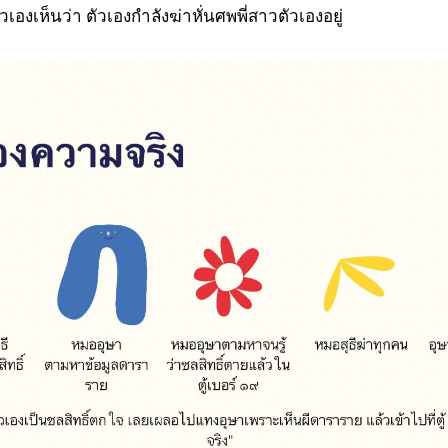
เองเห็นว่า ตัวเองกำลังฆ่าหั่นศพพี่สาวตัวเองอยู่