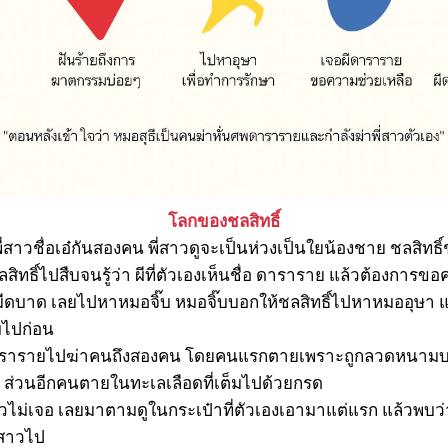
โลกของชลสิทธิ์
ับพี่สาวชื่อเอ๋กันสองคน พี่สาวดูจะเป็นห่วงเป็นใยน้องชาย ชลสิทธ
สิทธิ์ไปสืบจนรู้ว่า ผีที่ตัวเองเห็นชื่อ ดาราราย แล้วต้องการ
แล้วมีดบาด เลยไปหาหมอจิ๊บ หมอจิ๊บบอกให้ชลสิทธิ์ไปหาหมออุษา 
บไปก่อน
ีดารารายไปฆ่าคนถึงสองคน โดยคนแรกตายเพราะถูกลวดหนามบา
 ส่วนอีกคนตายในทะเลเลือดที่เต็มไปด้วยกรด
วไม่เจอ เลยมาตามดูในกระเป๋าที่ตัวเองเอามาแต่แรก แล้วพบว่
่สาวไป