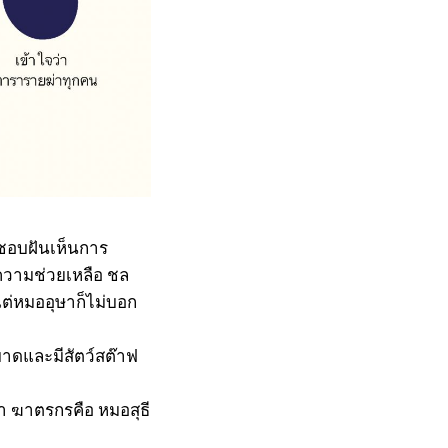
ิ์ชอบฝันเห็นการ
ขอความช่วยเหลือ ชล
แต่หมออุษาก็ไม่บอก
ดและมีสัตว์สต๊าฟ
า ฆาตรกรคือ หมอสุธี