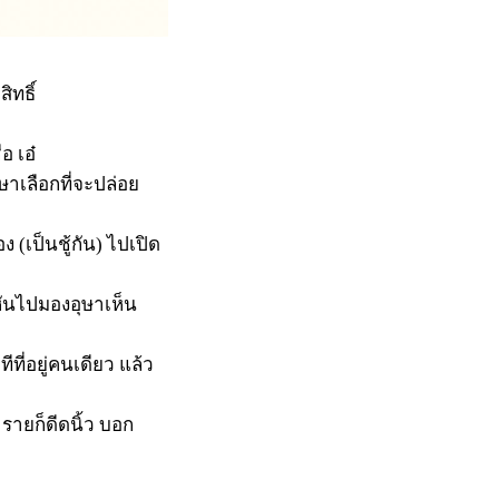
ิทธิ์
อ เอ๋
ษาเลือกที่จะปล่อย
(เป็นชู้กัน) ไปเปิด
ันไปมองอุษาเห็น
ี่อยู่คนเดียว แล้ว
ายก็ดีดนิ้ว บอก