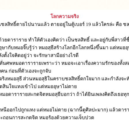
โลกความจริง
ลสิทธิ์ตายไปนานแล้ว ตายอยู่ในตู้เบอร์ 19 แล้วใครล่ะ คือ ชลส
ี
ยดาราราย ทำให้ตัวเองคิดว่า เป็นชลสิทธิ์ และอยู่กับพี่สาวที่ชื่
ากับหมอจิ๊บรู้ว่า หมอสุธีสร้างโลกอีกโลกหนึ่งขึ้นมา แต่หมออุ
ตั้งใจคิดอยู่ว่า จะรักษาสามีอย่างไรดี
ั่นศพหมอดารารายเพราะว่า หมอจะเอาเรื่องความรักของทั้งสอง 
น ก่อนที่ตัวเองจะถูกจับ
งหมอสุธี ส่วนหมอสุธิในคราบชลสิทธิ์ตกใจมาก และกำลังจะห
ัดสินใจแทงเข้าไป แต่หมออุษาไม่ตาย
หมอดารารายสะกดจิตหมอสุธีบอกว่า ถ้าได้ยินเพลงคิดถึงเธอทุกทีท
ีออกไปถูกแทง แต่หมอไม่ตาย (ฉากนี้ดูศิลปะมาก) แล้วดาราร
และถอนการสะกดจิต หมอร้องด้วยความเจ็บปวด