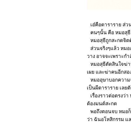
เอ๋คือดาราราย ส่วนช
คนๆนั้น คือ หมอสุธ
หมอสุธีถูกสะกดจิตด้ว
ส่วนจริงๆแล้ว หมออุษ
วาง อาจจะเพราะกำลัง
หมอสุธีตัดสินใจฆ่าห
เผย และฆ่าคนอีกสองค
หมออุษาบอกความจริ
เป็นผีดาราราย เลยต
เรื่องราวต่อตรงว่า 
ต้องมนต์สะกด
พอถึงตอนจบ หมอก็หน
ว่า ฉันอโหสิกรรม 