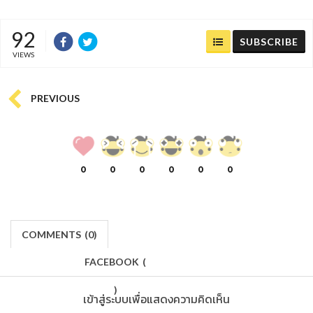
92
SUBSCRIBE
VIEWS
PREVIOUS
0
0
0
0
0
0
COMMENTS
(
0)
FACEBOOK
(
)
เข้าสู่ระบบเพื่อแสดงความคิดเห็น