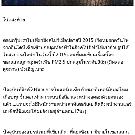
โน้ตส่งท้าย
ตอนกรุ๊ปเราไปเที่ยวสิงคโปร์เมื่อปลายปี 2015 เกิดหมอกควันไฟ
จากอินโดนีเซียเข้าปกคลุมท้องฟ้าในสิงคโปร์ ทำให้เราถ่ายรูปได้
ไม่สวยตรงใจนัก ในวันนี้ ปี2019ตอนที่ผมเขียนเรื่องนี้จบ
ขอนแก่นถูกกลุ่มควันพิษ PM2.5 ปกคลุมในระดับสีส้ม (มีผลต่อ
สุขภาพ) บังเอิญเนาะ
ปัจจุบันที่สิงค์โปร์สายการบินแอร์เอเชีย ย้ายมาที่เทอร์มินอลใหม่
เกือบทุกขั้นตอนทำผ่า ระบบมือถือ และหน้าจอคอมด้วยตนเอง
แล้ว....แทบจะไม่มีพนักงานหน้าเคาท์เตอร์เลย คิดถึงพนักงานแอร์
เอเชียที่นิ่งเฉยใส่ผมจังเลย(อ่านตอน
17
นะ)
ปัจจุบันของแบรน์เนมที่เขียนถึง
ที่แย่งชิงมา
มีขายในขอนแก่น