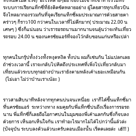
ระบบการเรียกแท็กซี่ที่ยังติดขัดหลายอย่าง ผู้โดยสารทุกเที่ยวบิน
จึงไหลมากองรวมกันที่จุดเรียกแท็กซี่ผมประมาณการด้วยสายตา
คร่าวๆ ก็ราว100 กว่าคนในเวลาที่ไม่ดึกมาก( ประมาณ
22.00
น
เศษๆ ) ซึ่งก็แน่นอน ว่าเรารอรถนานมากนานจนลุ้นว่าจะทันเที่ยว
รถรอบ 24.00 น ของนครชัยแอร์ที่จองไว้กลับขอนแก่นหรือเปล่า
ทุกคนในกรุ๊ปทั้งง่วงทั้งหงุดหงิด ทั้งบ่น ผมก็เช่นกัน ไม่แปลกเลย
ถ้าช่วงเวลานี้ เราจะกลับไปคิดถึงประเทศที่เพิ่งไปเที่ยวกลับมา
เที่ยบแล้วระบบทุกอย่างบ้านเรายังตามหลังเค้าเยอะเหมือนกัน
(
ไม่เอา ไม่ว่าบ้านเราเน๊อะ
)
ราวสามสิบนาทีหลังจากทุกคนบ่นจนเหนื่อย เราก็ได้ขึ้นแท็กซี่มา
ที่นครชัยแอร์
ระหว่างทาง ผมคุยกับพี่แท็กซี่บ่นถึงเรื่องการรอรถ
นาน พี่แท็กซี่ก็เลยถือโอกาศบ่นในมุมของพี่เค้าแลกกันซึ่งก็จบลง
ด้วยการ เห็นอกเห็นใจกัน เราทำอะไรมากไม่ได้ไปกว่านี้แล้วล่ะ
(
ปัจจุบัน ระบบลงตัวแล้วนะครับดอนเมืองนั้น เริ่ดดเลยล่ะ เฮ้!!!
)