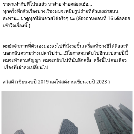
ราคาเท่ากับที่โน่นแล้ว หาง่าย จ่ายคล่องเฮ้อ
…
ทุกครั้งที่กลัวเรื่องบางเรื่องผมจะหยิบรูปถ่ายที่ตัวเองถ่ายบน
สะพาน
…
มาดูทุกทีมันช่วยได้จริงๆ นะ (ต้องอ่านตอนที่
16
เด้อค่อย
เข้าใจเรื่องนี้ )
ผมยังจำภาพที่ตัวเองมองลงไปที่นั่งรอขึ้นเครื่องที่ซางฮีได้ดีและที่
บอกกลับความว่างเปล่าไปว่า
….
มีโอกาสจะกลับไปอีกนะปลายปีนี้
ผมจะทำตามสัญญา
ผมจะกลับไปที่นั่นอีกครั้ง
ครั้งนี้ไปคนเดียว
เรื่องที่เล่าคงเปลี่ยนไป
สวัสดี (เขียนจบปี
2019
แต่โฟสต์งานเขียนจบปี
2023
)