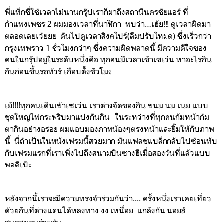
พี่แท็กซี่ใช้เวลาไม่นานกรุ๊ปเราก็มาถึงสถานีนครชัยแอร์ ที่
กำแพงเพชร 2 ผมมองเวลาที่นาฬิกา
พบว่า
…
เฮ้ย!!! ดูเวลาผิดมา
ตลอดเลยเว้ยยย
ดันไปดูเวลาสิงคโปร์(ลืมปรับโหมด)
ซึ่งเร็วกว่า
กรุงเทพราว 1 ชั่วโมงกว่าๆ ซึ่งความผิดพลาดนี้ มีความดีใจของ
คนในกรุ๊ปอยู่ในระดับหนึ่งคือ ทุกคนมีเวลาเข้าเซเว่น หาอะไรกิน
กันก่อนขึ้นรถทัวร์ เกือบตั้งชัวโมง
เย้!!!!ทุกคนเดินเข้าเซเว่น เราต่างจัดของกิน ขนม นม เนย แบบ
ชุดใหญ่ไฟกระพริบมาแบ่งกันกิน
ในระหว่างที่ทุกคนก้มหน้าก้ม
ตากินอย่างอร่อย ผมแอบมองภาพน้องๆตรงหน้าและยิ้มให้กับภาพ
นี้ นี่ถ้าเป็นในหนังเฟรมนี้สวยมาก มันแฟลชแบล็กกลับไปซ้อนทับ
กับเฟรมแรกที่เราเพิ่งไปถึงสนามบินซางฮีเมื่อสองวันที่แล้วแบบ
พอดีเป๊ะ
หลังจากนี้เราจะมีความทรงจำร่วมกันว่า.... ครั้งหนึ่งเราเคยเที่ยว
ด้วยกันที่ต่างแดนได้หลงทาง งง เหนื่อย แกล้งกัน นอยส์
สนุกสนานร่วมกัน