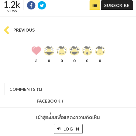
1.2k
SUBSCRIBE
VIEWS
PREVIOUS
2
0
0
0
0
0
COMMENTS
(
1)
FACEBOOK
(
)
เข้าสู่ระบบเพื่อแสดงความคิดเห็น
LOG IN