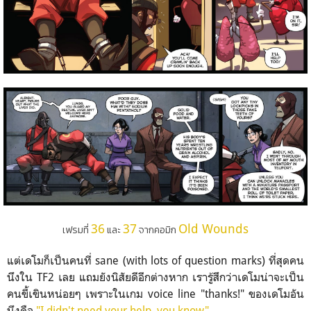
36
37
Old Wounds
เฟรมที่
และ
จากคอมิก
แต่เดโมก็เป็นคนที่ sane (with lots of question marks) ที่สุดคน
นึงใน TF2 เลย แถมยังนิสัยดีอีกต่างหาก เรารู้สึกว่าเดโมน่าจะเป็น
คนขี้เขินหน่อยๆ เพราะในเกม voice line "thanks!" ของเดโมอัน
นึงคือ
"I didn't need your help, you know"