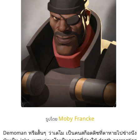
Moby Francke
รูปโดย
Demoman หรือสั้นๆ ว่าเดโม เป็นคนสก็อตติชที่ตาหายไปข้างนึง