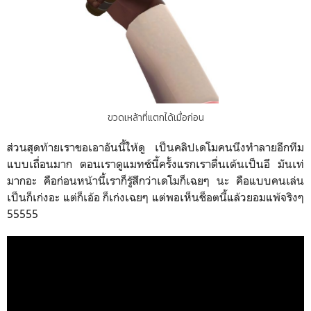
ขวดเหล้าที่แตกได้เมื่อก่อน
ส่วนสุดท้ายเราขอเอาอันนี้ให้ดู เป็นคลิปเดโมคนนึงทำลายอีกทีม
แบบเถื่อนมาก ตอนเราดูแมทช์นี้ครั้งแรกเราตื่นเต้นเป็นอึ มันเท่
มากอะ คือก่อนหน้านี้เราก็รู้สึกว่าเดโมก็เฉยๆ นะ คือแบบคนเล่น
เป็นก็เก่งอะ แต่ก็เอ้อ ก็เก่งเฉยๆ แต่พอเห็นช็อตนี้แล้วยอมแพ้จริงๆ
55555