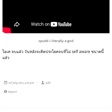
spudd = literally a god
โอเค จบแล้ว วันหลังจะคิดประโยคจบที่ไม่ self aware ขนาดนี้
แล้ว
1st July 2017, 4:01 pm
pibi
Report