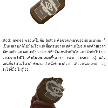
stock melee ของเดโมคือ bottle คือขวดเหล้าของมันน่ะแหละ ก็
เป็นเมเลปกติไม่มีอะไร แต่เมื่อก่อนขวดเหล้าเดโมจะแตกด้วยเวลา
ตีคนแล้ว แต่ตอนหลัง valve ก็ทำอัพเดทให้มันไม่แตกอีกต่อไป น่า
จะเพราะว่ามีไอเท็มในเกมเยอะขึ้นมากๆ (พวก cosmetics) แล้ว
เอนจิ้นรับไม่ไหวถ้าต้องเอาอันนี้เข้ามาด้วย เดี๋ยวคนเล่นจะ lag
อะไรงี้มั้ง ไม่รู้ งง