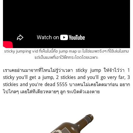
sticky jumping vid ที่เห็นในนี้คือ jump map นะ ไม่ใช่แมพจริงๆ ที่ใช้เล่นในเกม
แต่เป็นแมพที่เอาไว้ฝึกกระโดดโดยเฉพาะ
เราเคยอ่านมาจากที่ไหนไม่รู้ว่าเวลา sticky jump ให้จำไว้ว่า 1
sticky you'll get a jump, 2 stickies and you'll go very far, 3
stickies and you're dead 5555 บางคนไม่เคยโดดมาก่อน อยาก
ไปไกลๆ เลยใส่ทีเดียวหลายๆ ลูก ระเบิดตัวเองตาย