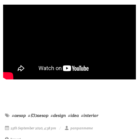
#aesop
#รีวิวaesop
#design
#idea
#interior
25th September 2020, 4:38 pm
panpanmeme