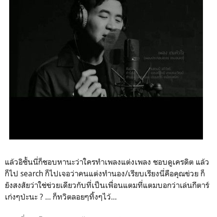
แล้วอิชั้นนี่ก็ชอบหานะว่าใครทำเพลงแต่งเพลง ชอบดูเครดิต แล้ว
ก็ไป search ก็ไปเจอว่าคนแต่งทำนอง/เรียบเรียงนี่คือคุณข่วย ก็
ยังสงสัยว่าใช่ข่วยเดียวกับที่เป็นเพื่อนแตมที่แตมบอกว่าเล่นกีตาร์
เก่งๆป่ะนะ ? ... ก็ทวิตลอยๆทิ้งๆไว้...