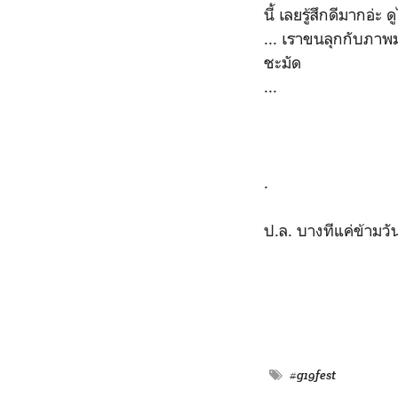
นี้ เลยรู้สึกดีมากอ่ะ
... เราขนลุกกับภาพม
ชะมัด
...
.
ป.ล. บางทีแค่ข้ามวัน 
#g19fest