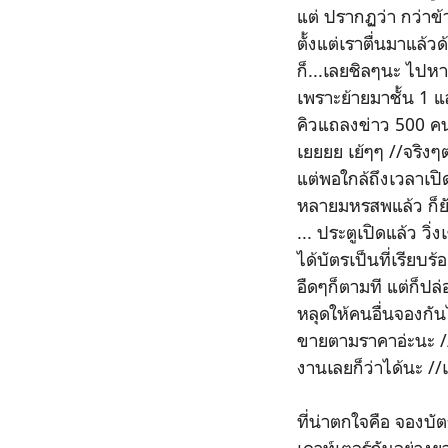
แต่ ปรากฏว่า กว่าข้
ตั้งแต่เราตื่นมาแล้ว
ก็...เลยชิลๆนะ ไปห
เพราะย้ายมาชั้น 1 แล
คิวแถลงข่าว 500 คนแ
เยยยย เย้ๆๆ //จริงๆต
แต่พอใกล้ถึงเวลาเปิ
หลายมหรสพแล้ว ก็ยั
... ประตูเปิดแล้ว วิ่
ได้บัตรเป็นที่เรียบ
อืดๆก็ตามที แต่ก็ป
หลุดให้คนอื่นจองกันไ
ขายตามราคาอ่ะนะ //
งานเลยก็ว่าได้นะ //
ที่น่าตกใจคือ จองบั