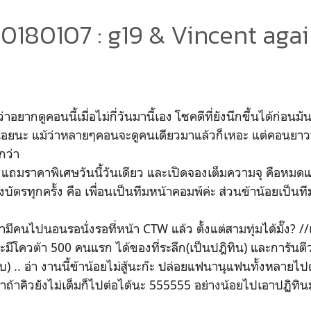
0180107 : g19 & Vincent aga
ึกว่าอยากดูคอนนี้เมื่อไม่กี่วันมานี้เอง โชคดีที่ยังนึกขึ้นได้ก่อน
หนื่อยนะ แม้ว่าหลายๆคอนจะดูคนเดียวมาแล้วก็เหอะ แต่คอน
ีกว่า
ก แถมราคาพิเศษวันนี้วันเดียว และเปิดจองเต็มความจุ คือหม
ตรทุกครั้ง คือ เพื่อนเป็นทีมหน้าคอมพ์ค่ะ ส่วนข้าน้อยเป็นทีม
่ามีคนไปนอนรอนั่งรอที่หน้า CTW แล้ว ตั้งแต่สามทุ่มได้มั๊ง? /
และมีโควต้า 500 คนแรก ได้ของที่ระลึก(เป็นปฎิทิน) และการันตี
) .. อ่า งานนี้ข้าน้อยไม่สู้นะก๊ะ ปล่อยแฟนานุแฟนทั้งหลายไปต่
ว่าถ้าคิวยังไม่เต็มก็ไปต่อได้นะ 555555 อย่างน้อยไปเอาปฏิทินมาใ