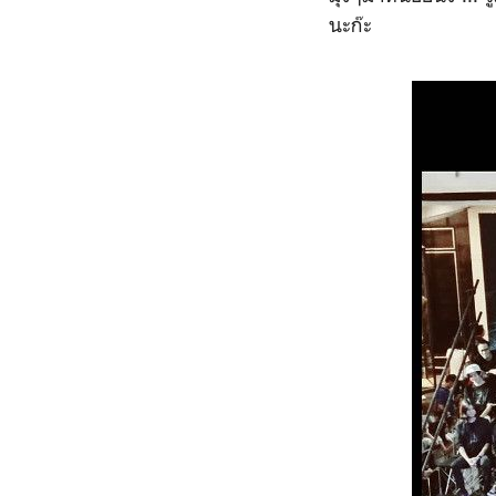
นะก๊ะ