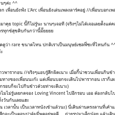
้วนๆค่ะ ^^
an เพื่อนยังฟัง L'Arc เพื่อนยังเล่นเพลงลาร์คอยู่ //เพื่อนบอกเพ
าคุย topic นี้ก็ไม่รู้นะ นานๆเจอที (จริงๆไม่ได้เจอเลยตั้งแต
ุกข์สุขดิบกันกว่านี้มั๊ยยยย
คิดดูว่า rare ขนาดไหน ปกติเราเป็นมนุษย์เซลฟี่ซะที่ไหนกัน ^
ก๊ะ
พารากอน //จริงๆแอบรู้สึกผิดเนาะ เมื่อกี้น่าชวนเพื่อนกินข้าว
ามทางของเพื่อนนะก๊ะ แต่เพื่อนบอกจะเดินไปพารากอน เราก็
อีกรอบก็จะไปกินข้าวด้วยท่าจะดีเนาะ)
 ทำไมไม่รู้เลยกดจอง Loving Vincent ไปอีกรอบ เออ ต้องกลับไป
ั้งวันกันเลยแฮะ
 ณ เวลานั้น เป็นเวลาหนังเข้าแล้วนะ) นี่เดินผ่านตรงลานที่เค้
ู้สึกจะเป็นตอนปาล์มมี่พูดอยู่พอดี ... ถ่ายรูปมาเล็กน้อย แล้วเด