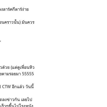
ลงลาร์คกีตาร์ง่าย
่คอนคราวนั้น) มันควร
^
ด้วย (แต่ดูเพื่อนหิว
เลยตามรอยมา 55555
 CTW อีกแล้ว วันนี้
าแถลงข่าวกัน เลยไป
ินเร็วๆขึ้นไปโรงหนัง