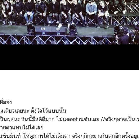
ที่สอง
เดียวเลยนะ ตั้งใจไว้แบบนั้น
็เป็นผลนะ วันนี้มีสติดีมาก ไม่เผลออ่านซับเลย //จริงๆอาจเป็น
สายตาแทบไม่ได้เลย
านซับมันทำให้ดูภาพได้ไม่เต็มตา จริงๆก็กะมาเก็บตกอีกครั้งอยู่