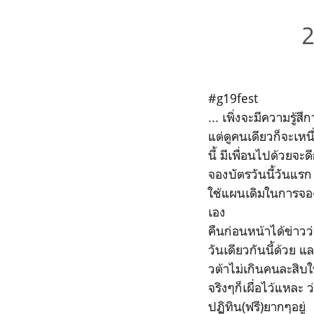
2
#g19fest
... เพิ่งจะมีความรู้ส
แต่ดูคนเดียวก็จะเ
นี้ มีเพื่อนไปด้วยจะด
จองบัตรวันนี้วันแร
ใช้แผนเดิมในการจองบั
เอง
คืนก่อนหน้าได้ข่าวว
วันเดียวกันนี้ด้วย 
วต้าไม่เกินคนละสิบใบ
จริงๆก็เผื่อไว้แหละ 
ปฏิทิน(ฟรี)ยากๆอยู่