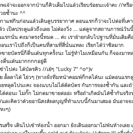
าพเจ้าจะออกจากบ้านก็คิวเต็มไปแล้วเรียบร้อยนะเจ้าคะ //หรือ
ด้วยซ้ำนะ ^^
ากาแฟกินก่อนแล้วเดินดูบรรยากาศ ตอนแรกก็ว่าจะไปต่อที่เคา
้ว เปิดประตูแล้วถึงเลย ไม่ต้องวิ่ง ... แต่ดูจากสถานการณ์วันน
รกนั่น คงมาตรงนี้หมด ... ค่ะ เราย้ายกลับไปฐานที่มั่นเดิมคือ
อนเราไปถึงก็เป็นคนที่สามที่สี่นั่นแหละ เรียกได้ว่าชิลมาก
ดขายบัตรนี่ก็ตื่นเต้นทุกครั้งนะ ไม่รู้ทำไมเหมือนกัน ก็จอง
งตื่นเต้นมากกกกอยู่ดี
งเข้าไปค่ะ ได้บัตรคิว //เย้ๆ "Lucky 7" ^o^)v
ร้อย ลั้ลลาได้ โย่วๆ (ทางฝั่งทีมหน้าคอมพ์ก็กดได้นะ แม้ตอนแร
ล่อยหลุดไปนะคะ จองแบบไม่ได้ตัดบัตร กันการจองซ้ำกัน และถ้
ด้ต่อนะ ไม่กั๊ก ไม่กดมาขายต่ออ่ะ หรือถ้าเกิดมันได้ซ้ำกันจริงห
และคิดว่าด้วยอานิสงส์ผลบุญที่ทำแบบนี้กันมาเสมอ มันอาจจะ
เหะๆ)
ตรเสร็จ เดินไปเข้าห้องน้ำ ออกมา ยังเดินออกมาไม่พ้นห้างเลย 