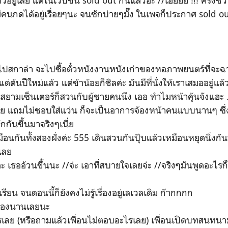
วอยู่เลย แต่ในเวบขึ้น sold out กันแล้วอ่ะ //เฮ้ยยย !!! ครึ่งชั่
งมีคนกดได้อยู่เรื่อยๆนะ จนซักบ่ายๆมั๊ง ในเพจก็ประกาศ sold 
ไปสกาล่า จะไปซื้อตั๋วหนังงานหนังเก่าของหอภาพยนตร์ที่จะฉา
ต่ต้นปีใหม่แล้ว แต่ข้าน้อยก็ชิลค่ะ มันมีที่นั่งให้เราเสมออยู่แล้
สยามเซ็นเตอร์ก็สวนกับผู้ชายคนนึง เออ ทำไมหน้าคุ้นจังแฮะ .
ย แถมไม่ชอบใส่แว่น ก็จะเป็นอาการจ้องหน้าคนแบบนานๆ ซึ่
จักกันขึ้นมาจริงๆเนี่ย
มือนกันทั้งสองฝั่งค่ะ 555 เดินสวนกันปุ๊บแล้วเหมือนหยุดนิ่งกันห
เลย
ะ เธออ้วนขึ้นนะ //จ่ะ เอาที่สบายใจเลยจ่ะ //จริงๆมันพูดอะไรก
แต่เรียน จนตอนนี้ก็ยังคงไม่รู้เรื่องอยู่เลเวลเดิม ก๊ากกกก
นสองนานเลยนะ
รเลย (หรือถามแล้วเพื่อนไม่ตอบอะไรเลย) เพื่อนเปิดบทสนทนาม