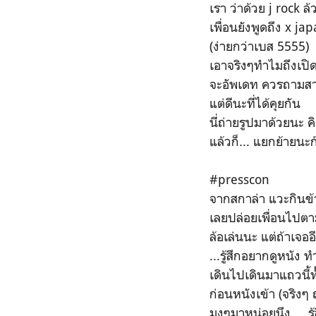
เรา ว่าด้วย j rock ล
เพื่อนยังพูดถึง x jap
(ง่ายกว่าเบส 5555)
เอาจริงๆทำไมถึงเปิดม
จะอัพเดท ควรถามสารท
แต่ดีนะที่ได้คุยกัน
นี่ถ่ายรูปมาด้วยนะ 
แล้วก็... แยกย้ายนะ
#presscon
จากสกาล่า แวะกินข้าว
เลยปล่อยเพื่อนไปต
ล้อเล่นนะ แต่ถ้าเจอ
...รู้สึกอยากดูหนัง
เดินไปเดินมาแถวนี้ท
ก่อนหนังเข้า (จริงๆ
มุงๆมาหน่อยนึง ... ร