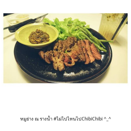
หมูย่าง ณ รางน้ำ #ไม่ไปไหนไปChibiChibi ^_^