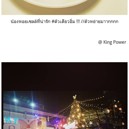
น้องหอยเชลล์ที่น่ารัก #ตัวเดียวอิ่ม !!! //ตัวหย่ายมาากกกก
@ King Power