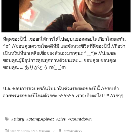
ที่สุดของปีนี้...ขอยกให้การได้ไปอยู่บนยอดดอยโตเกียวโดมละกัน
^o^ //ขอบคุณความโชคดีที่มี และจังหวะชีวิตที่ดีของปีนี้ //ถือว่า
เป็นทริปที่น่าเหลือเชื่อของตัวเองมากๆนะ ^__^)v //ป.ล.ขอ
ขอบคุณผู้มีอุปการคุณทุกท่านด้วยนะคะ ... ขอบคุณ ขอบคุณ
ขอบคุณ ... ありがとう m(_ _)m
ป.ล. ชอบการอวยพรกันไปมาในช่วงรอยต่อของปีนี้ //ชอบคำ
อวยพรแรกของปีใหม่ด้วยค่ะ 555555 เราจะติ่งต่อไป !!!! //เย้ๆๆ
#Diary
#StampApiwat
#Live
#Countdown
25th January 2019, 8:55 am
littledevilxxx