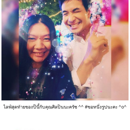
ไลฟ์สุดท้ายของปีนี้กับคุณศิลปินนะครัช ^^ #ขอหนึ่งรูปนะคะ ^o^