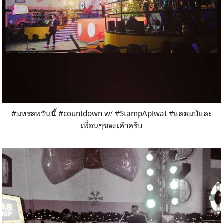
#มหรสพวันนี้ #countdown w/ #StampApiwat #แสตมป์และ
เพื่อนๆของเค้าครับ