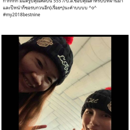
ก๊ากกกก มีแต่รูปคุณศิลปิน 555 //ป.ล.ขอบคุณสำหรับปีที่ผ่านมา
และปีหน้าก็ขอรบกวนอีก(เรื่อยๆ)นะค้าบบบบ ^o^
#my2018bestnine