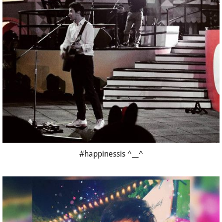
#happinessis ^__^