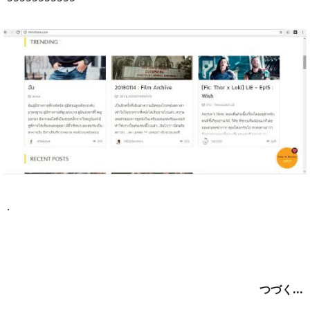
.
つづく...