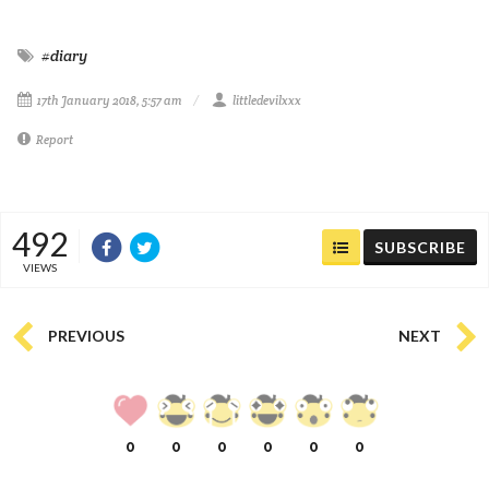
#diary
17th January 2018, 5:57 am
littledevilxxx
Report
492
SUBSCRIBE
VIEWS
PREVIOUS
NEXT
0
0
0
0
0
0