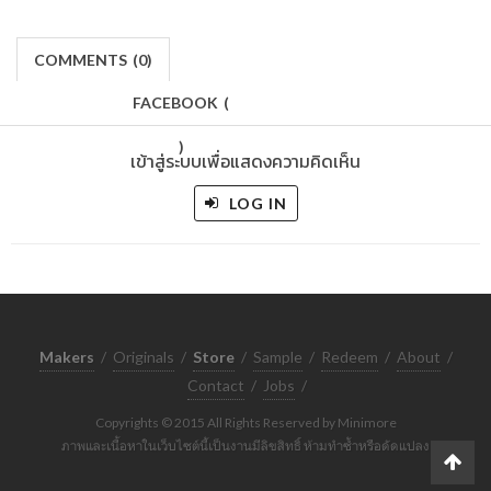
COMMENTS
(
0)
FACEBOOK
(
)
เข้าสู่ระบบเพื่อแสดงความคิดเห็น
LOG IN
Makers
/
Originals
/
Store
/
Sample
/
Redeem
/
About
/
Contact
/
Jobs
/
Copyrights © 2015 All Rights Reserved by Minimore
ภาพและเนื้อหาในเว็บไซต์นี้เป็นงานมีลิขสิทธิ์ ห้ามทำซ้ำหรือดัดแปลง