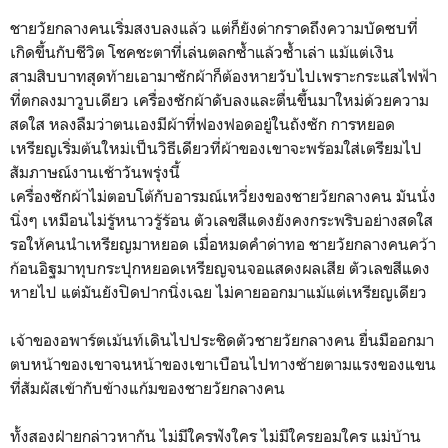
ชายวัยกลางคนเริ่มสงบลงแล้ว แต่ก็ยังด่ากราดถึงความบัดซบที่
เกิดขึ้นกับชีวิต โชคชะตาที่เล่นตลกซ้ำแล้วซ้ำเล่า แม้แต่เงิน
สามสิบบาทสุดท้ายเอามาซักผ้าก็ต้องหายวับไปเพราะกระแสไฟฟ้า
ที่ตกลงมาวูบเดียว เครื่องซักผ้าดับลงและตื่นขึ้นมาใหม่ด้วยความ
สดใส หลงลืมว่าตนเองมีผ้าที่ฟองฟอดอยู่ในถังซัก การหยอด
เหรียญเริ่มต้นใหม่เป็นวิธีเดียวที่ผ้าของเขาจะพร้อมใส่เตรียมไป
สัมภาษณ์งานเช้าวันพรุ่งนี้
เครื่องซักผ้าไม่ตอบโต้กับอารมณ์เหวี่ยงของชายวัยกลางคน มันนั่ง
นิ่งๆ เหมือนไม่รู้หนาวรู้ร้อน ตัวเลขสีแดงยังคงกระพริบอย่างสดใส
รอให้คนนำเหรียญมาหยอด เมื่อหมดคำด่าทอ ชายวัยกลางคนคว้า
ก้อนอิฐมาทุบกระปุกหยอดเหรียญจนจอแสดงผลเสีย ตัวเลขสีแดง
หายไป แต่มันยังปิดปากนิ่งเฉย ไม่คายออกมาแม้แต่เหรียญเดียว
เจ้าของอพาร์ตเม้นท์เดินไปประชิดตัวชายวัยกลางคน ยื่นมืออกมา
ตบหน้าของเขาจนหน้าของเขาเบือนไปทางซ้ายตามแรงของแขน
ที่สัมผัสเข้ากับข้างแก้มของชายวัยกลางคน
ทั้งสองฝ่ายกล่าวหากัน ไม่มีใครฟังใคร ไม่มีใครยอมใคร แม่บ้าน