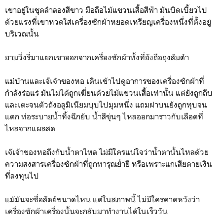
เขาอยู่ในชุดลำลองสีขาว มือถือไม้แขวนเสื้อสีฟ้า มันบิดเบี้ยวไป
ด้วยแรงที่เขาหวดใส่เครื่องซักผ้าหยอดเหรียญเครื่องหนึ่งที่ตั้งอยู่
บริเวณนั้น
ยามวิ่งรี่มาแยกเขาออกจากเครื่องซักผ้าทั้งที่ยังถือถุงส้มตำ
แม่บ้านและเจ๊เจ้าของหอ เดินเข้าไปดูอาการของเครื่องซักผ้าที่
กำลังร่อแร่ มันไม่ได้ถูกเฆี่ยนด้วยไม้แขวนเสื้อเท่านั้น แต่ยังถูกถีบ
และเตะจนตัวถังอลูมิเนียมบุบไปมุมหนึ่ง แถมฝาบนยังถูกทุบจน
แตก ท่อระบายน้ำทิ้งฉีกยับ น้ำสีขุ่นๆ ไหลออกมาราวกับเลือดที่
ไหลจากแผลสด
เจ๊เจ้าของหอถึงกับน้ำตาไหล ไม่มีใครแน่ใจว่าน้ำตานั้นไหลด้วย
ความสงสารเครื่องซักผ้าที่ถูกทารุณย่ำยี หรือเพราะแกเสียดายเงิน
ที่ลงทุนไป
แม้มันจะซื่อสัตย์ขนาดไหน แต่ในสภาพนี้ ไม่มีใครคาดหวังว่า
เครื่องซักผ้าเครื่องนั้นจะกลับมาทำงานได้ในเร็ววัน