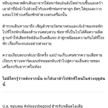
หยิบถุงพลาสติกเดินมาจากใต้อพาร์ตเม้นต์เปิดฝาบนขึ้นและคว้า
เอาผ้าที่ยังฉ่ำไปด้วยน้ำกับผงซักฟอกราคาถูก ยัดๆ ใส่ถุงและวาง
แหมะไว้ข้างเครื่องซักผ้าดวงตกเครื่องนั้น
ตำรวจเดินทางมาถึง เชิญตัวชายวัยกลางคนและเจ๊เจ้าของหอพัก
ไปที่โรงพักเพื่อลงสำนวนสอบสวน ข้อหาที่เป็นไปได้คือความผิด
ฐานทำให้เสียทรัพย์อันเป็นคดีแพ่ง ถ้าคู่กรณียอมความกันได้ที่โรง
พัก เรื่องก็จะจบลงอย่างสวยงาม
ความเงียบสงบกลับมาอีกครั้ง แม่บ้านเก็บเศษซากความเสียหาย
เงียบๆ ชาวอพาร์ตเมนท์ทยอยกลับเข้าไปสู่ความเย็นสบายของ
เครื่องปรับอากาศในห้อง
ไม่มีใครรู้ว่าหลังจากนั้น จะได้เอาผ้าไปซักที่ไหนในช่วงฤดูฝน
นี้
ป.ล. ขอบคุณ #alwaysbegood สำหรับพล็อตไอเดีย