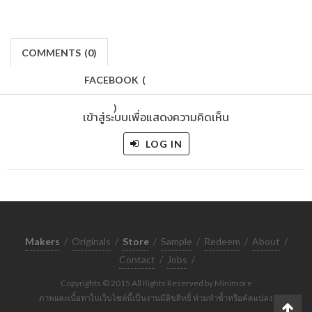
COMMENTS
(
0)
FACEBOOK
(
)
เข้าสู่ระบบเพื่อแสดงความคิดเห็น
LOG IN
Makers
/
Originals
/
Store
/
Sample
/
Redeem
/
About
/
Contact
/
Jobs
/
Copyrights © 2015 All Rights Reserved by Minimore
ภาพและเนื้อหาในเว็บไซต์นี้เป็นงานมีลิขสิทธิ์ ห้ามทำซ้ำหรือดัดแปลง