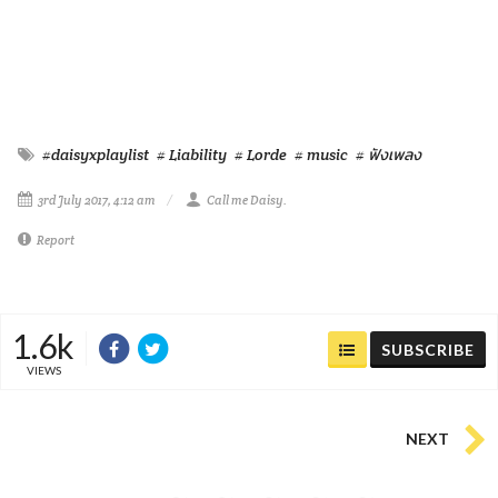
#daisyxplaylist
# Liability
# Lorde
# music
# ฟังเพลง
3rd July 2017, 4:12 am
Call me Daisy.
Report
1.6k
SUBSCRIBE
VIEWS
NEXT