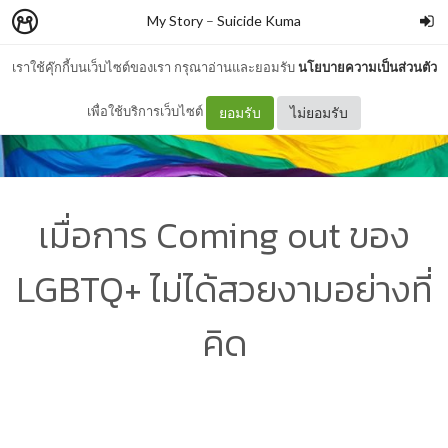
My Story
–
Suicide Kuma
เราใช้คุ๊กกี้บนเว็บไซต์ของเรา กรุณาอ่านและยอมรับ
นโยบายความเป็นส่วนตัว
เพื่อใช้บริการเว็บไซต์
ยอมรับ
ไม่ยอมรับ
เมื่อการ Coming out ของ
LGBTQ+ ไม่ได้สวยงามอย่างที่
คิด