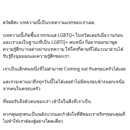
สวัสดีค่ะ บทความนี้เป็นบทความแรกของเราเลย
บทความนี้เกิดขึ้นจากกระแส
LGBTQ+
ในทวิตเตอร์เมื่อวานก่อน
และเราเองในฐานะที่เป็น
LGBTQ+
คนหนึ่ง
ก็อยากออกมาพูด
ความรู้สึกบางอย่างผ่านบทความ ให้ใครก็ตามที่ได้แวะมาอ่าน
ได้
รับรู้ถึงมุมมองและความรู้สึกของเรา
เราเป็นเด็กคนหนึ่งที่ไม่สามารถ
Coming out
กับครอบครัวได้เลย
แต่เราจะผ่านมาถึงทุกวันนี้ไม่ได้เลยถ้าไม่มีคนรอบข้างนอกเหนือ
จากคนในครอบครัว
ที่ยอมรับถึงตัวตนของเรา เข้าใจในสิ่งที่เราเป็น
พวกคุณทุกคนเป็นพลังบวกและกำลังใจที่ดีของเราจริงๆขอบคุณที่
ไม่ทำให้เราต้องสู้อย่างโดดเดี่ยว