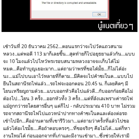
เช้าวันที่ 20 ธันวาคม 2562...ตอนแรกว่าจะไปวัดแถวสนาม
หลวง..แต่พอดี 113 มาก็เลยขึ้น...สุดท้ายก็ไปอยุธยาแล้วกัน...แบบ
จะ 10 โมงแล้วไปไหว้พระรอบสนามหลวงอาจจะเก็บได้ไม่
หมด...คือทำบุญเยอะมาก...แต่ถามว่าพรที่ขอได้มั้ย...ก็ไม่ได้อ่ะ
นะ...แม้ไปบนเอาไว้หลายที่ก็ตาม...มีคิดจะไปคำชะโนด...แบบไป
ยืนในสถานีรถไฟแล้ว...รถไฟจะออกตอน 20.45 น. ก็เลยคิดๆ มี
โยนเหรียญถามด้วย...แบบออกหัวคือไปแล้วดี...กับออกก้อยคือไม่
ต้องไป...โยน 3 ครั้ง...ออกหัวทั้ง 3 ครั้ง...แต่ที่ลังเลเพราะค่ารถไฟ
แม้ถูกกว่ารถโดยสารอื่นๆ แต่ก็ไป - กลับประมาณ 410 บาท ไม่รวม
รถจากสถานีรถไฟไปแถวหน้าปากทางคำชะโนดและต้องต่อรถ
เข้าไปอีก...คืออ่านตามที่เขารีวิวมา...แต่ถามว่าครั้งที่แล้วไปขอ
แล้วได้อะไรมั้ย....คือถ้าตอบตรงๆ...ที่ขอจริงๆ คือไม่ได้...แต่ก็หา
งานใหม่ได้ ก่อนออกจากที่เก่าและมีงานเข้ามา...ซึ่งช่วยให้เรามี