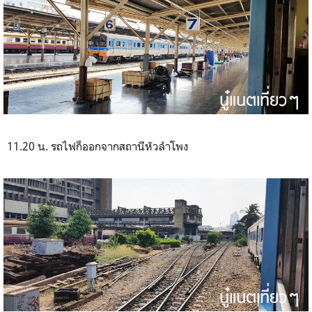
11.20 น. รถไฟก็ออกจากสถานีหัวลำโพง