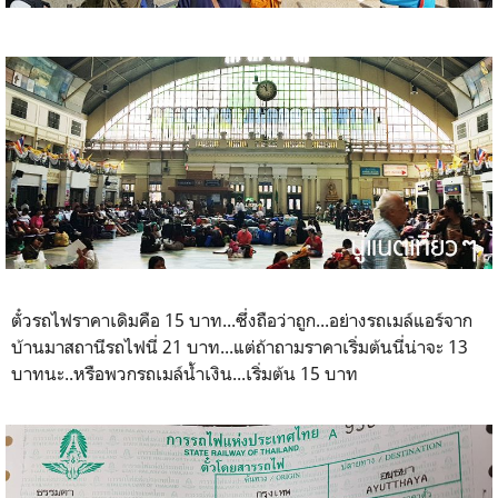
ตั๋วรถไฟราคาเดิมคือ 15 บาท...ซึ่งถือว่าถูก...อย่างรถเมล์แอร์จาก
บ้านมาสถานีรถไฟนี่ 21 บาท...แต่ถ้าถามราคาเริ่มต้นนี่น่าจะ 13
บาทนะ..หรือพวกรถเมล์น้ำเงิน...เริ่มต้น 15 บาท