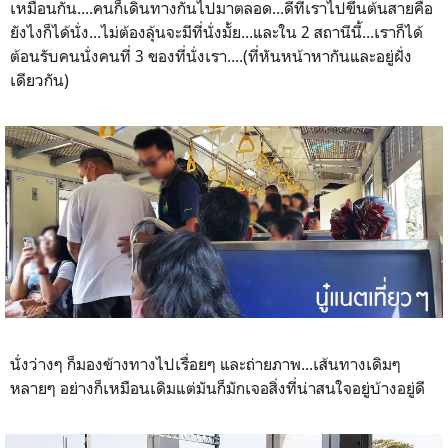
เหมือนกัน....คนก็เดินทางกันไปมาตลอด...ดีที่เราไปขึ้นต้นสายคือ
ยังไงก็ได้นั่ง...ไม่ต้องลุ้นจะมีที่นั่งมั้ย...และใน 2 สถานีนี้...เราก็ได้
ต้อนรับคนนั่งคนที่ 3 ของที่นั่งเรา....(ที่หันหน้าหากันและอยู่ฝั่ง
เดียวกัน)
นั่งว่างๆ ก็มองข้างทางไปเรื่อยๆ และถ่ายภาพ...เส้นทางเดิมๆ
หลายๆ อย่างก็เหมือนเดิมแต่มันก็มักเจอสิ่งที่น่าสนใจอยู่บ้างอยู่ดี