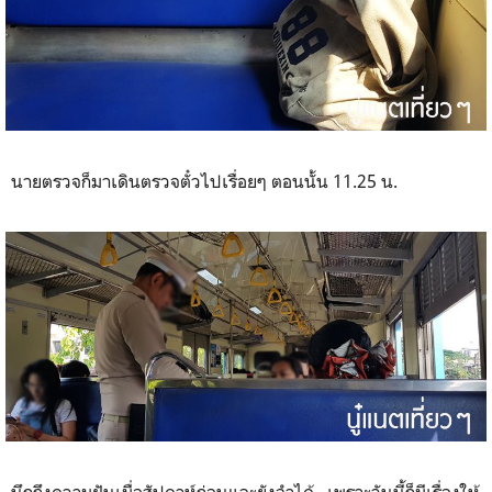
นายตรวจก็มาเดินตรวจตั๋วไปเรื่อยๆ ตอนนั้น 11.25 น.