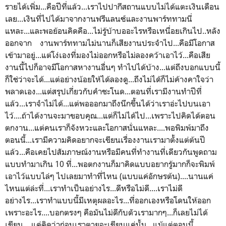
รายได้เพิ่ม...คือปีที่แล้ว...เราไปปากีสถานแบบไม่ได้แตะเงินเดือน
เลย...เงินที่ไปได้มาจากงานฟรีแลนซ์และงานพาร์ททามนี่
แหละ...และพอย้อนคิดคือ...ไม่รู้บ้าบออะไรหรือเหนื่อยเกินไป..หลัง
ออกจาก งานพาร์ททามไม่นานก็เสียงานประจำไป...คือมีโอกาส
เข้ามาอยู่...แต่โง่เองที่มองไม่ออกหรือไม่ลองคว้าเอาไว้...คือเสีย
งานนี้ไปก็อาจมีโอกาสหางานอื่นๆ ทำไปได้บ้าง...แต่ถึงบอกแบบนี้
ก็ใช่ว่าจะได้...แต่อย่างน้อยให้ได้ลองดู...ถึงไม่ได้ก็ไม่ค้างคาใจว่า
พลาดเอง...แต่สรุปเกี่ยวกับคำชะโนด...ตอนที่เรามีงานทำปีที่
แล้ว...เราจำไม่ได้...แต่พอออกมาถึงนึกขึ้นได้ว่าเราอ่ะไปบนเอา
ไว้....ถ้าได้งานจะมาขอบคุณ...แต่ก็ไม่ได้ไป...เพราะไปคิดได้ตอน
ตกงาน...แต่คนเราก็จังหวะและโอกาสนั่นแหละ....พอพิมพ์มาถึง
ตอนนี้...เรามีความคิดอยากจะเขียนเรื่องงานเรามาตั้งแต่ต้นปี
แล้ว...คือเคยไปสัมภาษณ์งานหรือมีคนที่ทำงานที่เดียวกันพูดถาม
แบบทำมาเกิน 10 ที่...พอตกงานก็มาคิดแบบอยากรู้มากก็จะพิมพ์
เอาไว้แบบไล่ๆ ไปเลยมาทำที่ไหน (แบบแค่อักษรต้น)....นานแค่
ไหนแต่ล่ะที่...เราทำเป็นอย่างไร...ดีหรือไม่ดี....เราไม่ดี
อย่างไร...เราทำแบบนี้มีเหตุผลอะไร...ที่ออกเองหรือโดนให้ออก
เพราะอะไร....บอกตรงๆ คือมันไม่ดีกับตัวเรามากๆ...ก็เลยไม่ได้
เขียน....แค่คิดว่าก่อนเราตายจะเขียนแค่นั้น...แม้แต่ตอนนี้