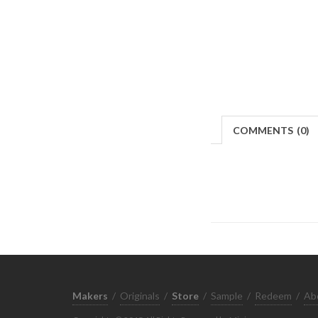
COMMENTS
(
0)
Makers
/
Originals
/
Store
/
Sample
/
Redeem
/
Ab