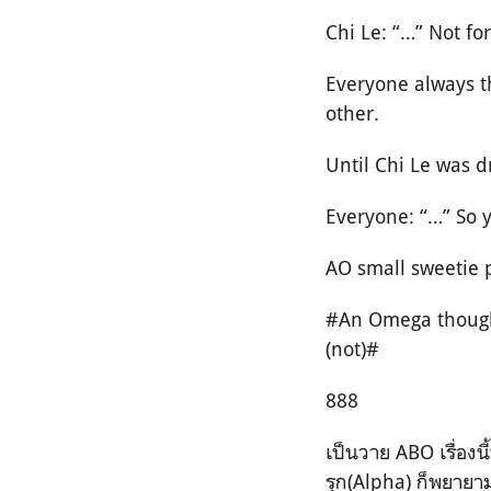
Chi Le: “…” Not for
Everyone always t
other.
Until Chi Le was 
Everyone: “…” So y
AO small sweetie 
#An Omega thought
(not)#
888
เป็นวาย ABO เรื่องน
รุก(Alpha) ก็พยาย