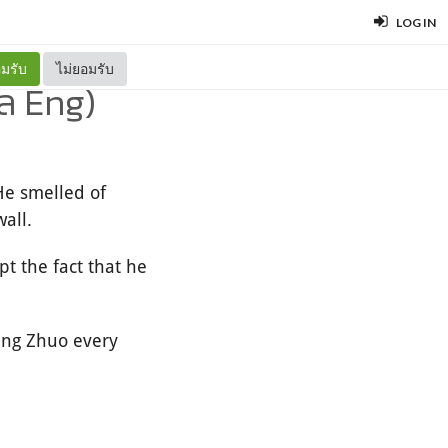
LOG IN
มรับ
ไม่ยอมรับ
ล Eng)
He smelled of
all.
t the fact that he
eng Zhuo every