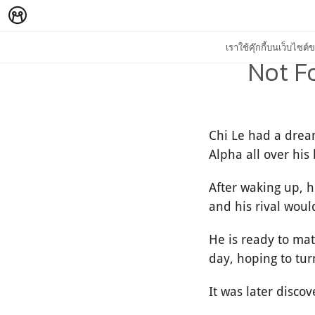
เราใช้คุ๊กกี้บนเว็บไซ
Not Fo
Chi Le had a dream
Alpha all over hi
After waking up, h
and his rival woul
He is ready to ma
day, hoping to tur
It was later disc