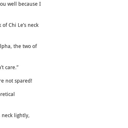
 you well because I
 of Chi Le’s neck
Alpha, the two of
t care.”
re not spared!
retical
neck lightly,