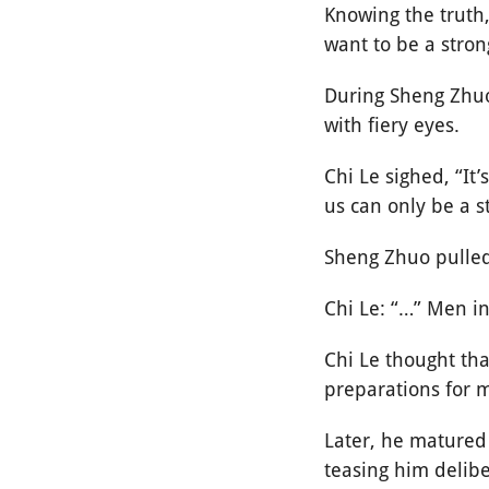
Knowing the truth, 
want to be a stro
During Sheng Zhuo’
with fiery eyes.
Chi Le sighed, “It’
us can only be a s
Sheng Zhuo pulled 
Chi Le: “…” Men in
Chi Le thought tha
preparations for 
Later, he matured 
teasing him delibe