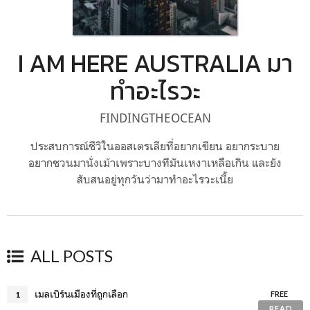
I AM HERE AUSTRALIA มา
ทำอะไรวะ
FINDINGTHEOCEAN
ประสบการณ์ชีวิในออสเตรเลียที่อยากเขียน อยากระบาย
อยากชวนมานั่งเม้าเพราะบางทีมันเหงาเหลือเกิน และยัง
สับสนอยู่ทุกวันว่ามาทำอะไรวะเนี้ย
ALL POSTS
เมลเบิร์นเมืองที่ถูกเลือก
1
FREE
READ