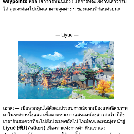
นั่นเอง ! แต่การที่จะใช้งานเสาวาร์ป
waypoints หรือ เสาวาร์ป
ได้ คุณจะต้องไปเปิดเสาตามจุดต่าง ๆ ของแผนที่ก่อนด้วยนะ
— Liyue —
เอาล่ะ— เมื่อพวกคุณได้สั่งสมประสบการณ์จากเมืองแห่งอิสรภาพ
มาในระดับหนึ่งแล้ว เพื่อตามหาเบาะแสของน้องสาวต่อไป ก็ถึง
เวลาอันสมควรที่จะไปยังประเทศถัดไป ไพม่อนและผมมุ่งหน้าสู่
เมืองท่าแห่งการค้า หินแร่ และ
Líyuè (璃月/หลีเยว่)