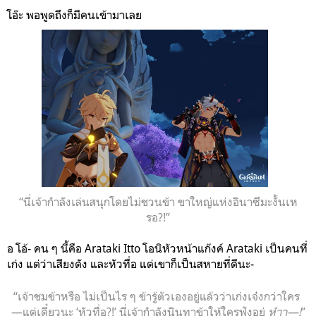
โอ๊ะ พอพูดถึงก็มีคนเข้ามาเลย
“นี่เจ้ากำลังเล่นสนุกโดยไม่ชวนข้า ขาใหญ่แห่งอินาซึมะงั้นเห
รอ?!”
อ โอ้- คน ๆ นี้คือ Arataki Itto โอนิหัวหน้าแก๊งค์ Arataki เป็นคนที่
เก่ง แต่ว่าเสียงดัง และหัวทื่อ แต่เขาก็เป็นสหายที่ดีนะ-
“เจ้าชมข้าหรือ ไม่เป็นไร ๆ ข้ารู้ตัวเองอยู่แล้วว่าเก่งเจ๋งกว่าใคร
—แต่เดี๋ยวนะ ‘หัวทื่อ?!’ นี่เจ้ากำลังนินทาข้าให้ใครฟังอยู่
ห๋าา—!
”