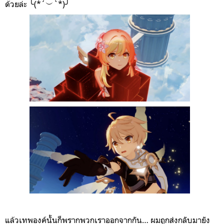
ด้วยล่ะ ╰(*´︶`*)╯
แล้วเทพองค์นั้นก็พรากพวกเราออกจากกัน… ผมถูกส่งกลับมายัง