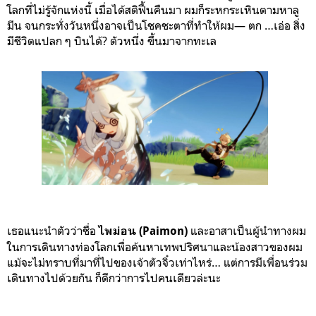
โลกที่ไม่รู้จักแห่งนี้ เมื่อได้สติฟื้นคืนมา ผมก็ระหกระเหินตามหาลู
มีน จนกระทั่งวันหนึ่งอาจเป็นโชคชะตาที่ทำให้ผม— ตก …เอ่อ สิ่ง
มีชีวิตแปลก ๆ บินได้? ตัวหนึ่ง ขึ้นมาจากทะเล
เธอแนะนำตัวว่าชื่อ
และอาสาเป็นผู้นำทางผม
ไพม่อน (Paimon)
ในการเดินทางท่องโลกเพื่อค้นหาเทพปริศนาและน้องสาวของผม
แม้จะไม่ทราบที่มาที่ไปของเจ้าตัวจิ๋วเท่าไหร่… แต่การมีเพื่อนร่วม
เดินทางไปด้วยกัน ก็ดีกว่าการไปคนเดียวล่ะนะ