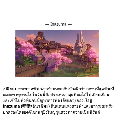
— Inazuma —
เปลี่ยนบรรยากาศข้ามฟากข้ามทะเลกันบ้างดีกว่า สถานที่สุดท้ายที่
ผมจะพาทุกคนไปในวันนี้คือประเทศล่าสุดที่ผมได้ไปเยี่ยมเยือน
และเข้าไปพัวพันกับปัญหาสารพัด (อีกแล้ว) ล่องเรือสู่
ดินแดนแห่งสายฟ้าและซากุระสะพรั่ง
Inazuma
(稲妻/อินาซึมะ)
ปกครองโดยองค์โชกุนผู้ยิ่งใหญ่ผู้แสวงหาความเป็นนิรันด์