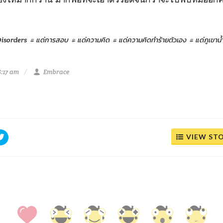
isorders
# แด่การสอบ
# แด่ความคิด
# แด่ความคิดทำร้ายตัวเอง
# แด่ภูเขาน้ำ
8:17 am
Embrace
VIEW ST