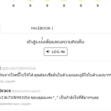
0
0
0
0
0
0
FACEBOOK
(
)
เข้าสู่ระบบเพื่อแสดงความคิดเห็น
LOG IN
t
(@fb1367108943356)
้พ้นจากโรคนี้ไปให้ได้ คุณต้องเชื่อมั่นในตัวเองและภูมิใจในตัวเองมา
017, 4:33 pm
brace
(@mari.asha.rapov)
b1367108943356
ขอบคุณนะคะ^_^ เป็นกำลังใจที่ดีมากๆเลย
September 2017, 11:15 pm