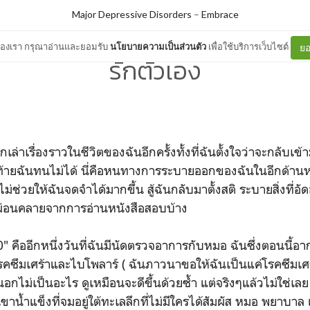
Major Depressive Disorders
–
Embrace
ต์ของเรา กรุณาอ่านและยอมรับ
นโยบายความเป็นส่วนตัว
เพื่อใช้บริการเว็บไซต์
ยอ
รักตัวเอง
าเรื่องราวในชีวิตของฉันอีกครั้งทั้งที่ฉันตั้งใจว่าจะกลับเข้
ท้ายฉันทนไม่ได้ นี่คือหนทางการระบายออกของฉันในอีกด้านหนึ่
่ช่วยให้ฉันจดจำได้มากขึ้น สู้ฉันกลับมาตั้งสติ ระบายสิ่งที่อั
ด้ผ่อนคลายจากการอ่านหนังสือสอบบ้าง
ืออีกหนึ่งวันที่ฉันมีนัดตรวจอาการกับหมอ ฉันซึ่งตอนนี้อาก
คซึมเศร้าและไบโพลาร์ ( ฉันภาวนาขอให้ฉันเป็นแค่โรคซึมเศร้
ไม่เป็นอะไร ดูเหมือนจะดีขึ้นด้วยซ้ำ แต่จริงๆแล้วไม่ใช่เลย
าน้ำแข็งที่จมอยู่ใต้ทะเลลึกที่ไม่มีใครได้สัมผัส หมอ พยาบา