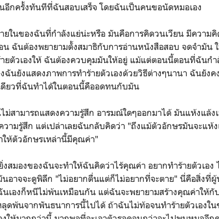
กันอีกครั้งทันทีที่ฉันสอบเสร็จ โดยฉันเป็นคนขอนัดหมอเอง
นของฉันที่กำลังแย่น่ะหรือ มันคือการคิดวนเวียน มีความคิ
นอน ฉันต้องพยายามตั้งสมาธิกับการอ่านหนังสือสอบ จดจำมัน 
ตัวเองให้ ฉันต้องควบคุมมันให้อยู่ แม้แต่ตอนนี้ตอนที่ฉันกำล
องฉันยังแสดงภาพการทำร้ายตัวเองด้วยวิธีต่างๆนานา ฉันยังคงคิ
 สิ่งเดียวที่ฉันทำได้ในตอนนี้คืออดทนกับมัน
ันไม่สามารถแสดงความรู้สึก อารมณ์ใดๆออกมาได้ มันแห้งแล้งเ
 ความรู้สึก แต่เปล่าเลยฉันกลับคิดว่า "ถึงแม้ตัวอักษรมันจะแห้ง
ให้ตัวอักษรเหล่านี้มีคุณค่า"
ยิ่งสมองของฉันจะทำให้ฉันคิดว่าไร้คุณค่า อยากทำร้ายตัวเอง ไม
นอาจจะดูพิลึก "ไม่อยากตื่นแต่ก็ไม่อยากที่จะตาย" นี่คือสิ่งที่ผ
ันเองก็หนีไม่พ้นเหมือนกัน แต่ฉันจะพยายามสร้างคุณค่าให้กับต
ะหลุดพ้นจากพันธนาการนี้ไปได้ ถ้าฉันไม่ท้อจนทำร้ายตัวเองใ
เองให้มากกว่านี้ มากพอที่จะเอาตัวรอดจนกว่าจะไปพบหมออีกคร