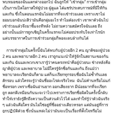
พบหมอของฉันแตกต่างออกไป ฉันถูกให้ "เข้ากลุ่ม" การเข้ากลุ่ม
เป็นการเปิดโอกาสให้ผู้ป่วย ผู้ดูแล ได้แชร์ประสบการณ์ที่มีให้ักัน
และกัน ซึ่งในตอนแรกฉันไม่อยากที่จะเข้าร่วมเลย เพราะเขาไม่
ยอมบอกฉันน่ะสิว่ามันคือกลุ่มอะไร ทำไมต้องเข้า เขาพาตัวฉันไป
เข้าร่วมแล้วจึงมาชี้แจงทีหลัง ไม่ถามความสมัครใจฉันเลย ถึง
อย่างนั้นแม้การถูกเชิญในครั้งแรกจะไม่ค่อยประทับใจเท่าไรนัก
แต่บรรยากาศในการเข้าร่วมกลุ่มก็พอจะลบล้างกันได้
การเข้ากลุ่มในครั้งนี้ฉันได้พบกับผู้ป่วยอีก 2 คน ญาติของผู้ป่วย
2 คน และพยาบาลอีก 2 คน เราถูกแนะนำให้รู้จักในสถานะของกัน
และกัน ฉันและพวกเขาเรารู้ว่าคนตรงหน้าคือผู้ป่วยนะ ข้างหลังคือ
ญาติผู้ป่วย และพยาบาล ไม่มีใครรู้จักชื่อกันและกัน ถึงแม้ว่า
พยาบาลจะเรียกฉันก็ตาม แต่ก็นะเรียกทุกรอบชื่อฉันไม่ซ้ำกันเลย
สักรอบ แล้วใครจะรู้ว่าฉันชื่ออะไรล่ะจริงไหม ฉันไม่ค้านหรือไม่แก้
ชื่อหรอก เพราะชื่อฉันอ่านยาก ออกเสียงยาก มีน้อยมากที่จะเรียก
ถูก ตลกดีเหมือนกันนะจะว่าไปเพราะการเรียกชื่อผิดในครั้งนี้กลับ
ทำให้เรายังรู้สึกถึงความเป็นส่วนตัวไว้ได้ และทำให้รู้ว่าตัวฉันจริง
ๆ แล้วฉันคือใคร มันไม่ใช่อยู่ที่ชื่ออย่างเดียวหรอก แต่มันอยู่ที่การ
ถูกปฏิบัติด้วย ซึ่งนั่นแหล่ะไม่ว่ามันจะเป็นเรื่องที่ตั้งใจหรือไม่