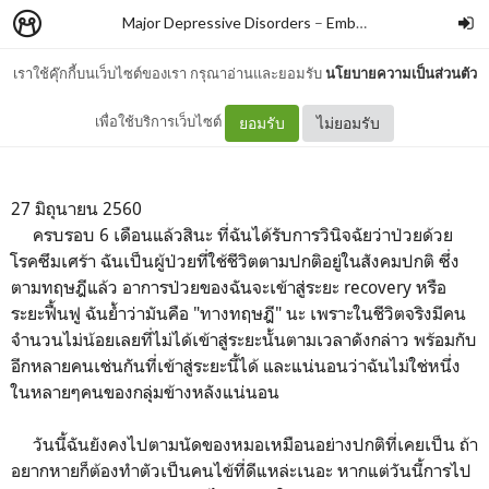
Major Depressive Disorders
–
Embrace
เราใช้คุ๊กกี้บนเว็บไซต์ของเรา กรุณาอ่านและยอมรับ
นโยบายความเป็นส่วนตัว
ยินดีที่ไม่รู้จัก
เพื่อใช้บริการเว็บไซต์
ยอมรับ
ไม่ยอมรับ
27 มิถุนายน 2560
ครบรอบ 6 เดือนแล้วสินะ ที่ฉันได้รับการวินิจฉัยว่าป่วยด้วย
โรคซึมเศร้า ฉันเป็นผู้ป่วยที่ใช้ชีวิตตามปกติอยู่ในสังคมปกติ ซึ่ง
ตามทฤษฎีแล้ว อาการป่วยของฉันจะเข้าสู่ระยะ recovery หรือ
ระยะฟื้นฟู ฉันย้ำว่ามันคือ "ทางทฤษฎี" นะ เพราะในชีวิตจริงมีคน
จำนวนไม่น้อยเลยที่ไม่ได้เข้าสู่ระยะนั้นตามเวลาดังกล่าว พร้อมกับ
อีกหลายคนเช่นกันที่เข้าสู่ระยะนี้ได้ และแน่นอนว่าฉันไม่ใช่หนึ่ง
ในหลายๆคนของกลุ่มข้างหลังแน่นอน
วันนี้ฉันยังคงไปตามนัดของหมอเหมือนอย่างปกติที่เคยเป็น ถ้า
อยากหายก็ต้องทำตัวเป็นคนไข้ที่ดีแหล่ะเนอะ หากแต่วันนี้การไป