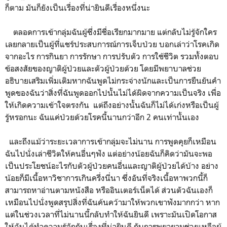
ก็ตาม มันก็ยังเป็นเรื่องที่น่ายินดีเรื่องหนึ่งนะ
ตลอดการเข้ากลุ่มฉันผู้ซึ่งมีชื่อเรียกมากมาย แต่กลับไม่รู้จักใคร
เลยกลายเป็นผู้ที่แชร์ประสบการณ์การเจ็บป่วย บอกเล่าว่าโรคเกิด
จากอะไร การกินยา การรักษา การปรับตัว การใช้ชีวิต รวมทั้งตอบ
ข้อสงสัยของญาติผู้ป่วยและตัวผู้ป่วยด้วย โดยมีพยาบาลช่วย
อธิบายเสริมเพิ่มเติมหากฉันพูดไม่กระจ่างนักและเป็นการยืนยันคำ
พูดของฉันว่าสิ่งที่ฉันพูดออกไปนั้นไม่ได้ผิดจากความเป็นจริง เพื่อ
ให้เกิดความเข้าใจตรงกัน แต่ถึงอย่างนั้นฉันก็ไม่ได้เก่งหรือเป็นผู้
รู้หรอกนะ ฉันแค่ป่วยด้วยโรคนี้นานกว่าอีก 2 คนเท่านั้นเอง
และถึงแม้ว่าระยะเวลาการเข้ากลุ่มจะไม่นาน การพูดคุยก็เหมือน
ฉันไปนั่งเล่าชีวิตให้คนอื่นๆฟัง แต่อย่างน้อยฉันก็คิดว่ามันจะพอ
เป็นประโยชน์อะไรกับตัวผู้ป่วยคนอื่นและญาติผู้ป่วยได้บ้าง อย่าง
น้อยก็มีเนื้อหาวิชาการเกินครึ่งนี่นา ซึ่งอันที่จริงเนื้อหาพวกนี้ก็
สามารถหาอ่านตามหนังสือ หรืออินเตอร์เน็ตได้ ส่วนตัวฉันเองก็
เหมือนไปนั่งพูดสรุปสิ่งที่ฉันค้นคว้ามาให้พวกเขาฟังมากกว่า หาก
แต่ในช่วงเวลาที่ไม่นานนี้กลับทำให้ฉันยินดี เพราะมันเปิดโอกาส
ให้ฉันได้ทำความรู้จักกับเรื่องที่น่ายินดี กับการพยายามช่วยเหลือผู้