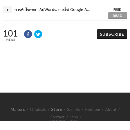
การทำโฆษณา AdWords: การใช้ Google AdWords เพื่อเพิ่มยอดขายและความนิยม
1
FREE
READ
101
SUBSCRIBE
VIEWS
Makers
/
Originals
/
Store
/
Sample
/
Redeem
/
About
/
Contact
/
Jobs
/
Copyrights © 2015 All Rights Reserved by Minimore