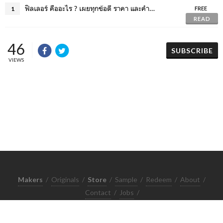
ฟิลเลอร์ คืออะไร ? เผยทุกข้อดี ราคา และคำแนะนำสำหรับมือใหม่
1
FREE
READ
46
SUBSCRIBE
VIEWS
Makers
/
Originals
/
Store
/
Sample
/
Redeem
/
About
/
Contact
/
Jobs
/
Copyrights © 2015 All Rights Reserved by Minimore
ภาพและเนื้อหาในเว็บไซต์นี้เป็นงานมีลิขสิทธิ์ ห้ามทำซ้ำหรือดัดแปลง