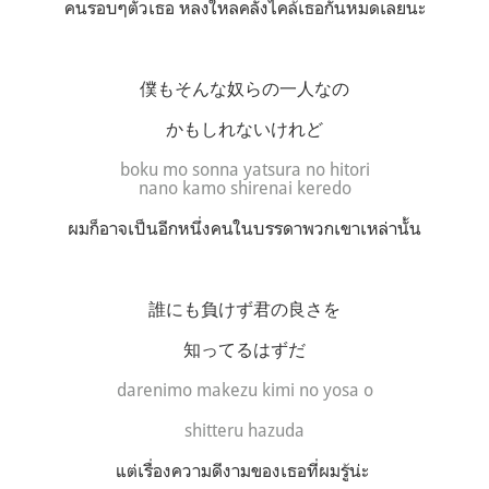
คนรอบๆตัวเธอ หลงใหลคลั่งไคล้เธอกันหมดเลยนะ
僕もそんな奴らの一人なの
かもしれないけれど
boku mo sonna yatsura no hitori
nano
kamo shirenai keredo
ผมก็อาจเป็นอีกหนึ่งคนในบรรดาพวกเขาเหล่านั้น
誰にも負けず君の良さを
知ってるはずだ
darenimo makezu kimi no yosa o
shitteru hazuda
แต่เรื่องความดีงามของเธอที่ผมรู้น่ะ