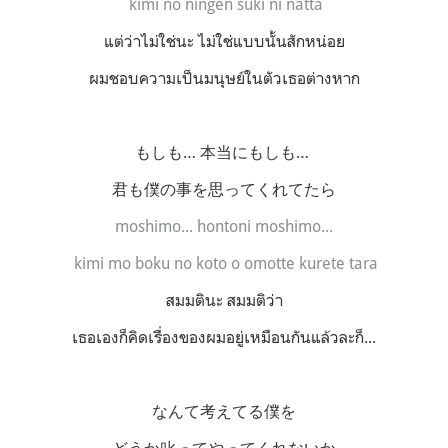
kimi no ningen suki ni natta
แต่ว่าไม่ใช่นะ ไม่ใช่แบบนั้นสักหน่อย
ผมชอบความเป็นมนุษย์ในตัวเธอต่างหาก
もしも… 本当にもしも…
君も僕の事を思ってくれてたら
moshimo... hontoni moshimo...
kimi mo boku no koto o omotte kurete tara
สมมตินะ สมมติว่า
เธอเองก็คิดเรื่องของผมอยู่เหมือนกันแล้วละก็...
なんて考えてる僕を
どうか叱ってやってくれないか