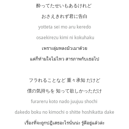
酔ってたせいもあるけれど
おさえきれず君に告白
yotteta sei mo aru keredo
osaekirezu kimi ni kokuhaku
เพราะลุ่มหลงมัวเมาด้วย
แต่ก็ห้ามใจไม่ไหว สารภาพกับเธอไป
フラれることなど 重々承知 だけど
僕の気持ちを 知って欲しかっただけ
furareru koto nado juujuu shochi
dakedo
boku no kimochi o shitte hoshikatta dake
เรื่องที่จะถูกปฎิเสธอะไรนั่นน่ะ รู้ดีอยู่แล้วล่ะ