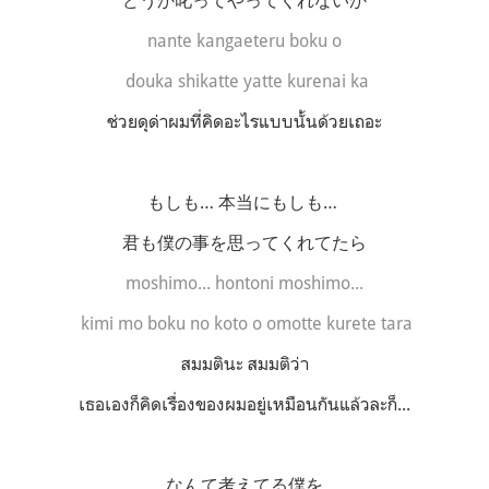
nante kangaeteru boku o
douka shikatte yatte kurenai ka
ช่วยดุด่าผมที่คิดอะไรแบบนั้นด้วยเถอะ
もしも… 本当にもしも…
君も僕の事を思ってくれてたら
moshimo... hontoni moshimo...
kimi mo boku no koto o omotte kurete tara
สมมตินะ สมมติว่า
เธอเองก็คิดเรื่องของผมอยู่เหมือนกันแล้วละก็...
なんて考えてる僕を