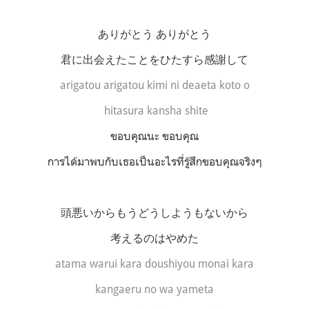
ありがとう ありがとう
君に出会えたことをひたすら感謝して
arigatou arigatou kimi ni deaeta koto o
hitasura kansha shite
ขอบคุณนะ ขอบคุณ
การได้มาพบกับเธอเป็นอะไรที่รู้สึกขอบคุณจริงๆ
頭悪いからもうどうしようもないから
考えるのはやめた
atama warui kara doushiyou monai kara
kangaeru no wa yameta