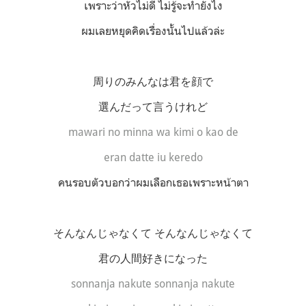
เพราะว่าหัวไม่ดี ไม่รู้จะทำยังไง
ผมเลยหยุดคิดเรื่องนั้นไปแล้วล่ะ
周りのみんなは君を顔で
選んだって言うけれど
mawari no minna wa kimi o kao de
eran datte iu keredo
คนรอบตัวบอกว่าผมเลือกเธอเพราะหน้าตา
そんなんじゃなくて そんなんじゃなくて
君の人間好きになった
sonnanja nakute sonnanja nakute