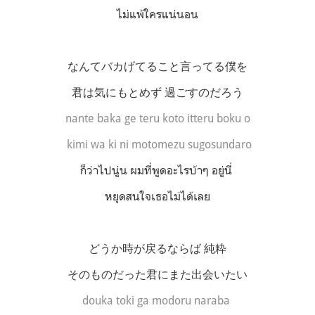
ไม่แพ้ใครแน่นอน
なんてバカげてること言ってる僕を
君は気にもとめず 過ごすのだろう
nante baka ge teru koto itteru boku o
kimi wa ki ni motomezu sugosundaro
ก็ว่าไปนู่น ผมที่พูดอะไรบ้าๆ อยู่นี่
หยุดสนใจเธอไม่ได้เลย
どうか時が戻るならば 純粋
そのものだった君にまた出会いたい
douka toki ga modoru naraba