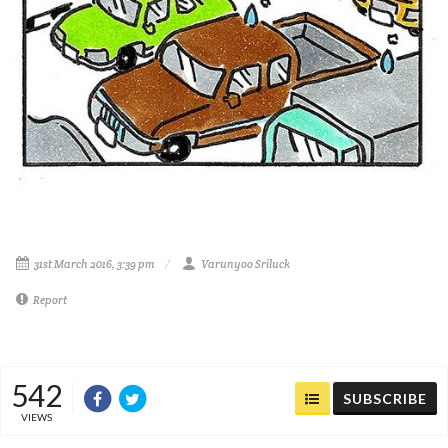
31st March 2016, 3:39 pm
Varunyoo Sriluck
Report
542
SUBSCRIBE
VIEWS