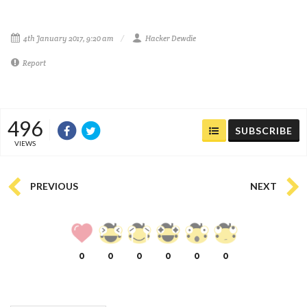
4th January 2017, 9:20 am
Hacker Dewdie
Report
496
SUBSCRIBE
VIEWS
PREVIOUS
NEXT
0
0
0
0
0
0