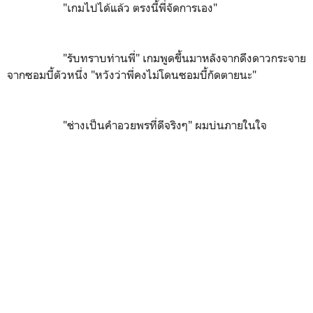
"เกมไปได้แล้ว ตรงนี้พี่จัดการเอง"
"รับทราบท่านพี่" เกมพูดขึ้นมาหลังจากดึงดาวกระจาย
จากซอมบี้ตัวหนึ่ง "หวังว่าพี่คงไม่โดนซอมบี้กัดตายนะ"
"ช่างเป็นคำอวยพรที่ดีจริงๆ" ผมบ่นภายในใจ