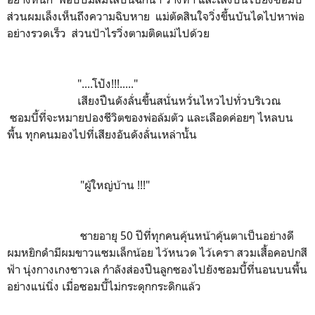
ส่วนผมเล็งเห็นถึงความฉิบหาย แม่ตัดสินใจวิ่งขึ้นบันไดไปหาพ่อ
อย่างรวดเร็ว ส่วนป้าไรวิ่งตามติดแม่ไปด้วย
"....โปัง!!!....."
เสียงปืนดังลั่นขึ้นสนั่นหวั่นไหวไปทั่วบริเวณ
ซอมบี้ที่จะหมายปองชีวิตของพ่อล้มตัว และเลือดค่อยๆ ไหลบน
พื้น ทุกคนมองไปที่เสียงอันดังลั่นเหล่านั้น
"ผู้ใหญ่บ้าน !!!"
ชายอายุ 50 ปีที่ทุกคนคุ้นหน้าคุ้นตาเป็นอย่างดี
ผมหยิกดำมีผมขาวแซมเล็กน้อย ไว้หนวด ไว้เครา สวมเสื้อคอปกสี
ฟ้า นุ่งกางเกงชาวเล กำลังส่องปืนลูกซองไปยังซอมบี้ที่นอนบนพื้น
อย่างแน่นิ่ง เมื่อซอมบี้ไม่กระดุกกระดิกแล้ว