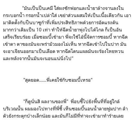
"มันเป็นปืนเคมี ใส่ผงซักฟอกและน้ำยาล้างจานลงใน
กระบอกน้ำ กรอกน้ำเปล่าใส่ เขย่าส่วนผสมให้เป็นเนื้อเดียวกัน เอา
มาติดตั้งกับปืนบาซูก้าที่เพิ่มประสิทธิภาพด้วยการอัดแรงดัน
มากกว่าเดิมเป็น 10 เท่า ทำให้ฉีดน้ำยาพุ่งไปได้ไกล ก็เป็นอัน
เสร็จเรียบร้อย เมื่อซอมบี้เข้ามา พี่จะใช้ไอ้นี้จัดการซอมบี้ หากฉีด
เข้าตา ตาของมันจะพร่ามัวมองไม่เห็น หากฉีดเข้าไปในปาก มัน
จะอาเจียนออกมาเป็นเลือด หากฉีดโดนแผลมันจะร้องโหยหวน
และหลังจากนั้นมันจะนอนแน่นิ่งไป"
"สุดยอด......พี่เคยใช้กับซอมบี้เหรอ"
"ก็ดูนั่นสิ ผลงานของพี่" พี่อบชี้ไปยังพื้นที่ที่อยู่ใกล้
บริเวณนั้น ผมมองไปทางที่พี่ชี้ เห็นซอมบี้นอนน้ำลายฟูมปาก ลำ
ตัวยังกระตุกบ้างเล็กน้อย และมันก็ไม่มีที่ท่าจะเข้ามาทำร้ายเลย