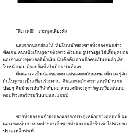
"คีม เค!!!!" เกมพูดเสียงดัง
แสงจากนอกส่องให้เห็นใบหน้าของชายทั้งสองคนอย่าง
ชัดเจน คนหนึ่งเป็นผู้ชายตัวขาว ตัวผอม รูปร่างสูง ใส่เสื้อฟุตบอล
และกางเกงฟุตบอลสีน้ำเงิน นั่นคือคีม ส่วนอีกคนเป็นคนตัวเล็ก
ใบหน้ากลม มีรอยยิ้มที่เป็นมิตร นั่นคือเค
คีมและเคเป็นน้องของผม แม่ของผมกับแม่ของคีม เค รู้จัก
กันในฐานะเป็นเพื่อนร่วมงาน คีมและเคมักจะมาเล่นที่บ้านผม
บ่อยๆ คีมมักจะเล่นกีฬากับผม ส่วนเคมักจะดูการ์ตูนหรือเล่นเกม
คอมพิวเตอร์ร่วมกับเกมและแชมป์
ชายทั้งสองคนกำลังออกแรงยกประตูเหล็กอย่างสุดฤทธิ์ ผม
และเกมเห็นการกระทำของเด็กชายทั้งสองคนจึงรีบเข้าไปช่วยยก
ประตูเหล็กทันที