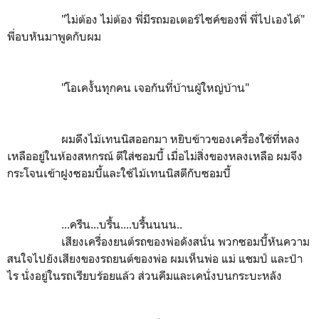
"ไม่ต้อง ไม่ต้อง พี่มีรถมอเตอร์ไซค์ของพี่ พี่ไปเองได้"
พี่อบหันมาพูดกับผม
"โอเคงั้นทุกคน เจอกันที่บ้านผู้ใหญ่บ้าน"
ผมดึงไม้เทนนิสออกมา หยิบข้าวของเครื่องใช้ที่หลง
เหลืออยู่ในห้องสหกรณ์ ตีใส่ซอมบี้ เมื่อไม่สิ่งของหลงเหลือ ผมจึง
กระโจนเข้าฝูงซอมบี้และใช้ไม้เทนนิสตีกับซอมบี้
...ครืน...บรื้น....บรื้นนนน..
เสียงเครื่องยนต์รถของพ่อดังสนั่น พวกซอมบี้หันความ
สนใจไปยังเสียงของรถยนต์ของพ่อ ผมเห็นพ่อ แม่ แชมป์ และป้า
ไร นั่งอยู่ในรถเรียบร้อยแล้ว ส่วนคีมและเคนั่งบนกระบะหลัง