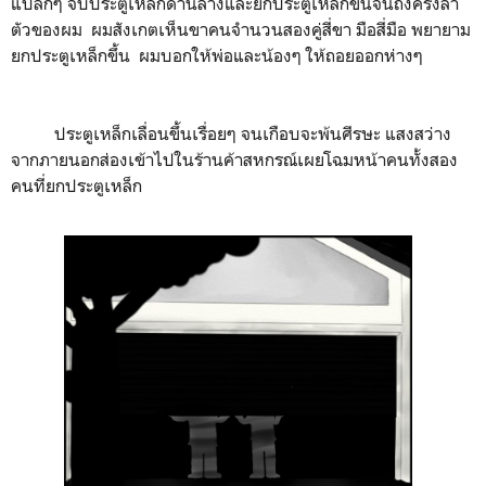
แปลกๆ จับประตูเหล็กด้านล่างและยกประตูเหล็กขึ้นจนถึงครึ่งลำ
ตัวของผม ผมสังเกตเห็นขาคนจำนวนสองคู่สี่ขา มือสี่มือ พยายาม
ยกประตูเหล็กขึ้น ผมบอกให้พ่อและน้องๆ ให้ถอยออกห่างๆ
ประตูเหล็กเลื่อนขึ้นเรื่อยๆ จนเกือบจะพ้นศีรษะ แสงสว่าง
จากภายนอกส่องเข้าไปในร้านค้าสหกรณ์เผยโฉมหน้าคนทั้งสอง
คนที่ยกประตูเหล็ก