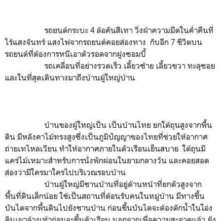
รถยนต์กระบะ 4 ล้อคันสีเทา วิ่งฝ่าความมืดในค่ำคืนที่
ไร้แสงจันทร์ แสงไฟจากรถยนต์คอยส่องทาง กับอีก 7 ชีวิตบน
รถยนต์ที่ต้องการหนีเอาตัวรอดจากฝูงซอมบี้
รถเคลื่อนที่อย่างรวดเร็ว เลี้ยวซ้าย เลี้ยวขวา ทะลุซอย
และในที่สุดเดินทางมาถึงบ้านผู้ใหญ่บ้าน
บ้านของผู้ใหญ่เป็น เป็นบ้านไทย ยกใต้ถุนสูงจากพื้น
ดิน มีหลังคาไม้ทรงสูงซึ่งเป็นภูมิปัญญาของไทยที่ช่วยให้อากาศ
ถ่ายเทไหลเวียน ทำให้อากาศภายในตัวเรือนเย็นสบาย ใต้ถุนมี
แคร่ไม้เหมาะสำหรับการนั่งพักผ่อนในยามกลางวัน และคอยสอด
ส่องว่ามีใครมาใครไปบริเวณรอบบ้าน
บ้านผู้ใหญ่มีชานบ้านที่อยู่ด้านหน้าที่ยกตัวสูงจาก
พื้นที่ดินเล็กน้อย ใช้เป็นสถานที่ต้อนรับคนในหมู่บ้าน มีทางขึ้น
บันไดจากพื้นดินไปยังชานบ้าน ก่อนขึ้นบันไดจะต้องตักน้ำในโอ่ง
ดินเผาล้างเท้าก่อนจะขึ้นตัวเรือน นอกจากเพื่อความสะอาดแล้ว ยัง