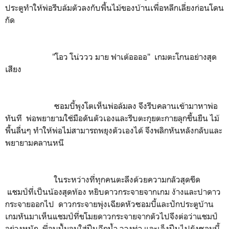
ประตูทำให้พ่อรีบล้มตัวลงกับพื้นไม้ของบ้านเพื่อหลีกเลี่ยงก่อนโดน
กัด
"โอว โน่ววว มาย ฟาเต้ออออ" เกมตะโกนอย่างสุด
เสียง
ซอมบี้พุงโตเห็นพ่อล้มลง จึงรีบคลานเข้ามาหาพ่อ
ทันที พ่อพยายามใช้มือดันตัวเองและรีบตะกุยตะกายลุกขึ้นยืน ไม้
พื้นลื่นๆ ทำให้พ่อไม่สามารถพยุงตัวเองได้ จึงพลิกหันหลังกลับและ
พยายามคลานหนี
ในระหว่างที่ทุกคนตะลึงด้วยความกลัวสุดขีด
แชมป์ที่เป็นน้องสุดท้อง หยิบดาวกระจายจากเกม ง้างและปาดาว
กระจายออกไป ดาวกระจายพุ่งเฉียดหัวซอมบี้และปักประตูบ้าน
เกมหันมาเห็นแชมป์ที่ขโมยดาวกระจายจากตัวไปจึงต่อว่าแชมป์
อย่างหนัก พี่อบปั้มลมใส่ปืนฉีกน้ำ วางท่า และเล็งปืนไปยังซอมบี้