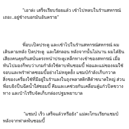
"เอาล่ะ เสร็จเรียบร้อยแล้ว เข้าไปหลบในร้านสหกรณ์
เถอะ..อยู่ข้างนอกมันอันตราย"
พี่อบเปิดประตู และเข้าไปในร้านสหกรณ์สหกรณ์ ผม
เดินตามหลัง ปิดประตู และใส่กลอน หลังจากนั้นไม่นาน ผมได้ยิน
เสียงคนคุยกันสนั่นตรงหน้าประตูเหล็กทางเข้าของสหกรณ์ เมื่อ
หันไปมองก็พบว่าเกมกำลังใช้ดาบฟันซอมบี้ พ่อและแม่ของผมใช้
จอบและพร้าฟาดซอมบี้อย่างไม่หยุดยั้ง แชมป์กำลังเก็บกวาด
สิ่งของเครื่องใช้ที่มีอยู่ในร้านลงในถุงพลาสติกสีดำขนาดใหญ่ ส่วน
พี่อบยิงปืนฉีดน้ำใส่ซอมบี้ คีมและเคช่วยกันเคลื่อนตู้แก้วปิดขวาง
ทาง และป้าไรรีบจัดเก็บกล่องปฐมพยาบาล
"แชมป์ เร็ว เสร็จแล้วหรือยัง" แม่ตะโกนเรียกแชมป์
หลังจากฟาดฟันซอมบี้