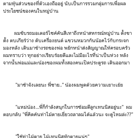
ตามหุ้นส่วนของที่ตัวเองถืออยู่ นับเป็นการรวมกลุ่มการเพื่อผล
ประโยชน์ของคนในหมู่บ้าน
ผมขับรถมอเตอร์ไซค์คันสีเทาถึงหน้าสหกรณ์หมู่บ้าน ตั้งขา
ตั้ง ตบเกียร์ว่าง ดับเครื่องยนต์ แขวนหมวกกันน๊อคไว้กับกระจก
มองหลัง เดินมาข้างรถของพ่อ พยักหน้าส่งสัญญาณให้ครอบครัว
ผมทราบว่า ทุกอย่างเรียบร้อยดีและไม่มีอะไรที่น่าเป็นห่วง หลัง
จากนั้นพ่อแม่และน้องของผมทั้งสองคนเปิดประตูรถ เดินออกมา
"มาช้าจังเลยนะ พี่ชาย.." น้องผมพูดด้วยความเยาะเย้ย
"แหม่น้อง...พี่ก็กำลังสนุกในการซ้อมตีลูกเทนนิสอยู่นะ" ผม
ตอบกลับ "พี่คิดค้นท่าไม้ตายเยี่ยวถลาลมได้แล้วนะ จะดูไหมล่ะ??"
"ใช้ท่าไม้ตาย ไม้เทนนิสหักตายแน่ๆ"