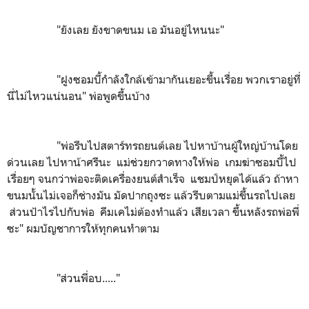
"ยังเลย ยังขาดขนม เอ มันอยู่ไหนนะ"
"ฝูงซอมบี้กำลังใกล้เข้ามากันเยอะขึ้นเรื่อย พวกเราอยู่ที่
นี่ไม่ไหวแน่นอน" พ่อพูดขึ้นบ้าง
"พ่อรีบไปสตาร์ทรถยนต์เลย ไปหาบ้านผู้ใหญ่บ้านโดย
ด่วนเลย ไปหาน้าศรีนะ แม่ช่วยกวาดทางให้พ่อ เกมฆ่าซอมบี้ไป
เรื่อยๆ จนกว่าพ่อจะติดเครื่องยนต์สำเร็จ แชมป์หยุดได้แล้ว ถ้าหา
ขนมนั้นไม่เจอก็ช่างมัน มัดปากถุงซะ แล้วรีบตามแม่ขึ้นรถไปเลย
ส่วนป้าไรไปกับพ่อ คีมเคไม่ต้องทำแล้ว เสียเวลา ขึ้นหลังรถพ่อพี่
ซะ" ผมบัญชาการให้ทุกคนทำตาม
"ส่วนพี่อบ....."