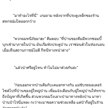
"มาทำอะไรที่นี่" เกมถาม หลังจากที่ประตูเหล็กของร้าน
สหกรณ์เปิดออกกว้าง
"พวกผมหนีภัยมาฮะ" คีมตอบ "ที่บ้านของคีมมีพวกซอมบี้
บุกเข้ามาภายในบ้าน มันเริ่มพังประตูบ้าน เราซ่อนตัวในห้องนอน
เมื่อเห็นสถานการณ์ไม่ดี ก็หนีทางหน้าต่าง"
"แล้วน้าศรีอยู่ไหน ทำไมไม่มาด้วยกันล่ะ"
"ก่อนออกจากบ้านคีมกับเคแยกทางกัน แม่ขับรถมอเตอร์
ไซต์ไปที่บ้านของผู้ใหญ่บ้าน เพื่อแจ้งเตือนกับผู้ใหญ่บ้านให้ทราบ
ถึงปัญหาที่เกิดขึ้น ส่วนพวกผมวิ่งเลาะป่ามาทางหลังบ้าน มาหา
บ้านป้าไรนี่แหละ กะว่าจะมาขอความช่วยเหลือ แต่ป้าก็อยู่ในร้าน
ค้าสหกรณ์แล้ว"