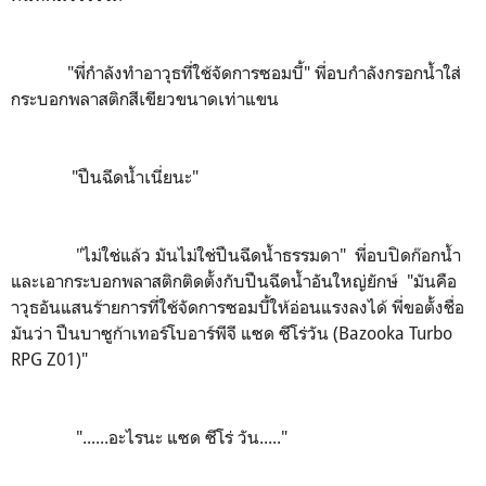
"พี่กำลังทำอาวุธที่ใช้จัดการซอมบี้" พี่อบกำลังกรอกน้ำใส่
กระบอกพลาสติกสีเขียวขนาดเท่าแขน
"ปืนฉีดน้ำเนี่ยนะ"
"ไม่ใช่แล้ว มันไม่ใช่ปืนฉีดน้ำธรรมดา" พี่อบปิดก๊อกน้ำ
และเอากระบอกพลาสติกติดตั้งกับปืนฉีดน้ำอันใหญ่ยักษ์ "มันคือ
าวุธอันแสนร้ายการที่ใช้จัดการซอมบี้ให้อ่อนแรงลงได้ พี่ขอตั้งชื่อ
มันว่า ปืนบาซูก้าเทอร์โบอาร์พีจี แซด ซีโร่วัน (Bazooka Turbo
RPG Z01)"
"......อะไรนะ แซด ซีโร่ วัน....."