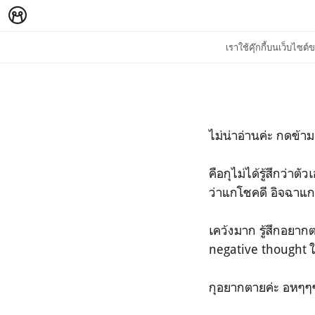
เราใช้คุ๊กกี้บนเว็บไซ
ไม่น่าอ่านค่ะ กดข้าม
คือกุไม่ได้รู้สึกว่
ว่าแกโชคดี อิจฉาแก
เคว้งมาก รู้สึกอยาก
negative thought ให
กุอยากตายค่ะ อหๆ