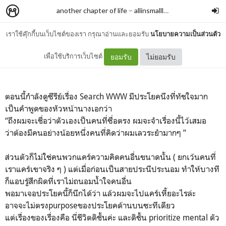
another chapter of life
–
allinsmallletter
เราใช้คุ๊กกี้บนเว็บไซต์ของเรา กรุณาอ่านและยอมรับ
นโยบายความเป็นส่วนตัว
ข้อคิดจากซีรีย์
เพื่อใช้บริการเว็บไซต์
ยอมรับ
ไม่ยอมรับ
ตอนนี้กำลังดูซีรีย์เรื่อง Search WWW มีประโยคนึงที่ทัชใจมาก
เป็นคำพูดของหัวหน้านางเอกว่า
“ถึงผมจะเชื่อว่าตัวเองเป็นคนที่ซื่อตรง ผมจะจำเรื่องนี้ไว้เสมอ
ว่าต้องมีคนอย่างน้อยหนึ่งคนที่คิดว่าผมเลวระยำมากๆ ”
ส่วนตัวก็ไม่ใช่คนพวกแคร์ความคิดคนอื่นขนาดนั้น ( ยกเว้นคนที่
เราแคร์เขาจริง ๆ ) แต่เมื่อก่อนเป็นสายประนีประนอม ทำให้
บางที
ก็แอบรู้สึกผิดที่เราไม่ถนอมน้ำใจคนอื่น
พอมาเจอประโยคนี้ก็นึกได้ว่า แล้วผมจะไปแคร์เหี้ยอะไรล่ะ
อาจจะไม่ตรงpurposeของประโยคด้านบนซะทีเดียว
แต่เรื่องของเรื่องคือ นี่ชีวิตดิชั้นค่ะ และดิชั้น prioritize mental ตัว