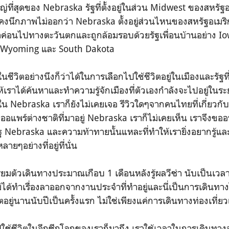
หญ่ที่สุดของ Nebraska รัฐที่ตั้งอยู่ในส่วน Midwest ของสหรัฐ
งคงนึกภาพไม่ออกว่า Nebraska ตั้งอยู่ส่วนไหนของสหรัฐอเมริก
ค่อนไปทางตะวันตกและถูกล้อมรอบด้วยรัฐเพื่อนบ้านอย่าง Io
, Wyoming และ South Dakota
ชีวิตอย่างนึงก็ว่าได้ในการเลือกไปใช้ชีวิตอยู่ในเมืองและรัฐท
ราได้ค้นหาและทำความรู้จักเมืองที่ตัวเองกำลังจะไปอยู่ในระ
ยใน Nebraska เราก็ยังไม่เคยเจอ รีวิวใดๆจากคนไทยที่เกี่ยวกั
กออแพร์ต่างชาติที่มาอยู่ Nebraska เราก็ไม่เคยเห็น เราจึงขอ
 Nebraska และความท้าทายนั้นแหละที่ทำให้เรายิ่งอยากรู้
ๆอย่างที่อยู่ที่นั่น
ยมตัวเดินทางประมาณเกือบ 1 เดือนหลังรู้ผลวีซ่า นับเป็นเวลา
ไม่ได้ทำเรื่องลาออกจากงานประจำที่ทำอยู่และนี่เป็นการเดินท
ิตอยู่นานนับปีเป็นครั้งแรก ไม่ใช่เพียงแค่การเดินทางท่องเที่
ไปใช้ชีวิตในอีกซีกโลกของเราก็มาถึง เราใช้เวลาในการเดินทา