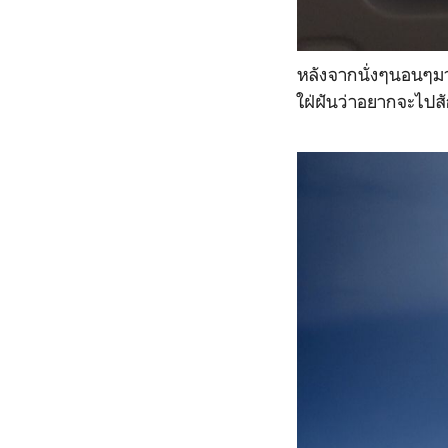
หลังจากนั่งๆนอนๆมา
ใฝ่ฝันว่าอยากจะไปสั