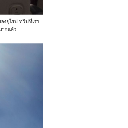
องยุโรป ทวีปที่เรา
จมากแล้ว