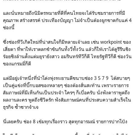
และนั่นหมายถึงนิมิตรหมายที่ดีที่คนไทยจะได้รับชมรายการที่มี
คุณภาพ สร้างสรรค์ ประเทืองปัญญา ไม่จำเป็นต้องผูกขาดกับแค่ 4
ช่องนี้
ซึ่งช่องทีวีเกิดใหม่ที่น่าสนใจก็มีหลายเจ้าเลย เช่น workpoint ของ
เสี่ยตา ที่พาให้เราตลกขำขันกันทั้งวี่ทั้งวัน แล้วก็ให้เราได้ดูรีรีนชิง
ร้อยชิงล้านตั้งแต่มยุรายังสาว อมรินทร์ทีวีก็ดี ไทยรัฐทีวีก็ดี ช่องวัน
ของแกรมมี่ก็ดี
แต่มีอยู่เจ้าหนึ่งที่นำโด่งพุ่งทะยานตีขนาบช่อง 3 5 7 9 ได้สบายๆ
เป็นคู่แข่งที่บิ๊กบอสของหลายๆ ช่องต้องสั่นสะท้าน เพราะรายการ
สัมภาษณ์ที่มีเห็นกันเป็นประจำ ใครๆ ก็เบื่อครับ นั่งฟังดาราพูดถึง
ผลงานละคร พูดถึงชีวิตรัก ฟังสัมภาษณ์คนที่ประสบความสำเร็จใน
ธุรกิจ ซ้ำซากจำเจ
นี่เลยครับ ช่อง 8 เข้มทุกเรื่องราว สุดทุกอารมณ์ รายการปากโป้ง