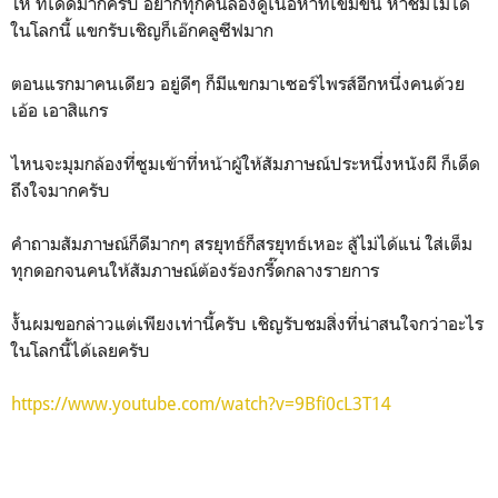
โห ทีเด็ดมากครับ อยากทุกคนลองดูเนื้อหาที่เข้มข้น หาชมไม่ได้
ในโลกนี้ แขกรับเชิญก็เอ๊กคลูซีฟมาก
ตอนแรกมาคนเดียว อยู่ดีๆ ก็มีแขกมาเซอร์ไพรส์อีกหนึ่งคนด้วย
เอ้อ เอาสิแกร
ไหนจะมุมกล้องที่ซูมเข้าที่หน้าผู้ให้สัมภาษณ์ประหนึ่งหนังผี ก็เด็ด
ถึงใจมากครับ
คำถามสัมภาษณ์ก็ดีมากๆ สรยุทธ์ก็สรยุทธ์เหอะ สู้ไม่ได้แน่ ใส่เต็ม
ทุกดอกจนคนให้สัมภาษณ์ต้องร้องกรี๊ดกลางรายการ
งั้นผมขอกล่าวแต่เพียงเท่านี้ครับ เชิญรับชมสิ่งที่น่าสนใจกว่าอะไร
ในโลกนี้ได้เลยครับ
https://www.youtube.com/watch?v=9Bfi0cL3T14