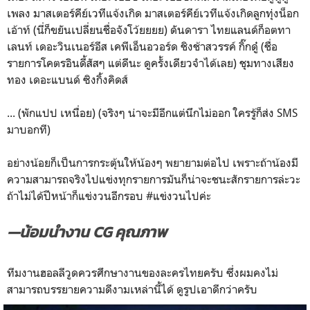
เพลง มาสเตอร์คีย์เวทีแจ้งเกิด มาสเตอร์คีย์เวทีแจ้งเกิดลูกทุ่งน็อก
เอ้าท์ (นี่ก็ขยันเปลี่ยนชื่อจังโว้ยยยย) ดันดารา ไทยแลนด์ก็อตทา
เลนท์ เดอะวินเนอร์อีส เคพีเอ็นอวอร์ด ชิงช้าสวรรค์ กิ๊กดู๋ (ชื่อ
รายการโคตรอินดี้สัสๆ แต่ดีนะ ดูครั้งเดียวจำได้เลย) ชุมทางเสียง
ทอง เดอะแบนด์ ซิงกิ้งคิดส์
... (พักแปป เหนื่อย) (จริงๆ น่าจะมีอีกแต่นึกไม่ออก ใครรู้ก็ส่ง SMS
มาบอกที)
อย่างน้อยก็เป็นการกระตุ้นให้น้องๆ พยายามต่อไป เพราะถ้าน้องมี
ความสามารถจริงไปแข่งทุกรายการมันก็น่าจะชนะสักรายการล่ะวะ
ถ้าไม่ได้ปีหน้าก็แข่งวนอีกรอบ #แข่งวนไปค่ะ
—น้อมนำงาน CG คุณภาพ
ทีมงานฮอลลีวูดควรศึกษางานของละครไทยครับ ซึ่งผมคงไม่
สามารถบรรยายความดีงามเหล่านี้ได้ ดูรูปเอาดีกว่าครับ