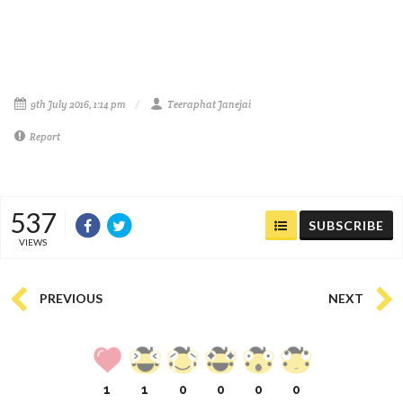
9th July 2016, 1:14 pm
Teeraphat Janejai
Report
537
SUBSCRIBE
VIEWS
PREVIOUS
NEXT
1
1
0
0
0
0