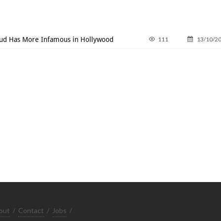
eud Has More Infamous in Hollywood
111
13/10/2
out
/
Contact
/
Jobs
/