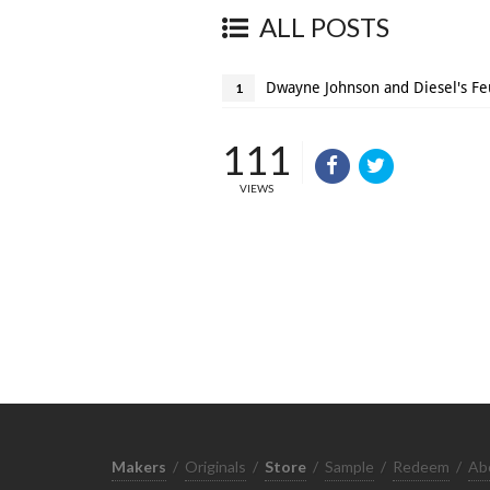
ALL POSTS
Dwayne Johnson and Diesel's F
1
111
VIEWS
Makers
/
Originals
/
Store
/
Sample
/
Redeem
/
Ab