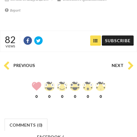
Report
82
SUBSCRIBE
VIEWS
PREVIOUS
NEXT
0
0
0
0
0
0
COMMENTS
(
0)
FACEBOOK
(