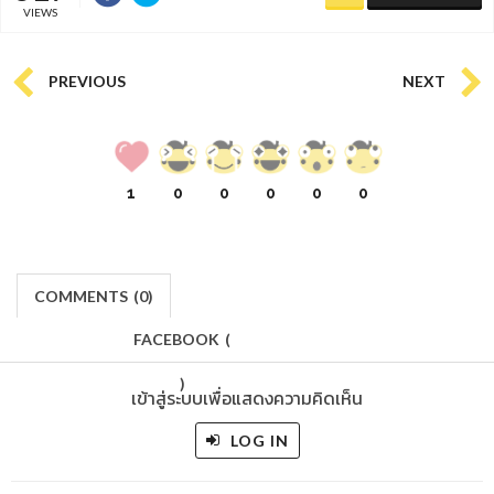
VIEWS
PREVIOUS
NEXT
1
0
0
0
0
0
COMMENTS
(
0)
FACEBOOK
(
)
เข้าสู่ระบบเพื่อแสดงความคิดเห็น
LOG IN