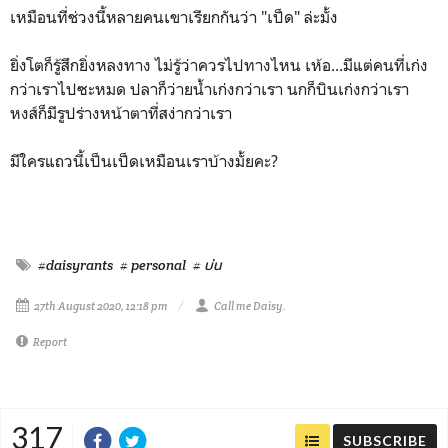
เหมือนที่ช่วงนี้หลายคนเขาเรียกกันว่า "เป็ด" ล่ะมั้ง
ยิ่งโตก็รู้สึกยิ่งหลงทาง ไม่รู้ว่าควรไปทางไหน เห้อ...มีแต่คนที่เก่ง
กว่าเราไปซะหมด ปลาก็ว่ายน้ำเก่งกว่าเรา นกก็บินเก่งกว่าเรา
หงส์ก็มีรูปร่างหน้าตาที่สง่ากว่าเรา
มีใครแถวนี้เป็นเป็ดเหมือนเราบ้างมั้ยคะ?
#daisyrants
# personal
# บ่น
27th August 2020, 12:18 pm
Call me Daisy.
Report
317
SUBSCRIBE