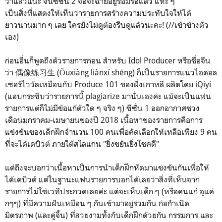
ว่าแล้วแน่ะ จนซีซั่น 2 จ่อจะฉายอยู่รอมร่อแล้ว แหะ ๆ
เป็นสิ่งที่แสดงให้เห็นว่ารายการสร้างความประทับใจให้ได้
ยาวนานมาก ๆ เลย ใครยังไม่ดูต้องรีบดูแล้วนะคะ! (//เข้าข้างตัว
เอง)
ก่อนอื่นก็พูดถึงตัวรายการก่อน สำหรับ Idol Producer หรือชื่อจีน
ว่า
偶像练习生 (
Ǒuxiàng liànxí shēng
) ก็เป็นรายการแนวไอดอล
เซอร์ไววัลเหมือนกับ Produce 101 ของฝั่งเกาหลี ผลิตโดย iQiyi
(แอบกระซิบว่ารายการนี้ plagiarize มานั่นเองค่ะ แม้จะเป็นแฟน
รายการแต่ก็ไม่มีข้อแก้ตัวใด ๆ จริง ๆ) ซีซั่น 1 ออกอากาศช่วง
เดือนมกราคม-เมษายนของปี 2018 เนื้อหาของรายการคือการ
แข่งขันของเด็กฝึกจำนวน 100 คนเพื่อคัดเลือกให้เหลือเพียง 9 คน
ที่จะได้เดบิวต์ ภายใต้สโลแกน "ยิ่งขยันยิ่งโชคดี"
แต่ถึงจะบอกว่าเนื้อหาเป็นการนำเด็กฝึกหัดมาแข่งขันกันเพื่อให้
ได้เดบิวต์ แต่ในฐานะแฟนรายการบอกได้เลยว่าสิ่งที่เห็นจาก
รายการไม่ใช่เวทีประกวดเลยค่ะ แต่จะเห็นเด็ก ๆ (หรือคนแก่ อุแค่
กๆๆ) ที่มีความฝันเหมือน ๆ กันเข้ามาอยู่ร่วมกัน ก่อกำเนิด
มิตรภาพ (และคู่จิ้น) ที่สวยงามทั้งกับเด็กฝึกด้วยกัน กรรมการ และ