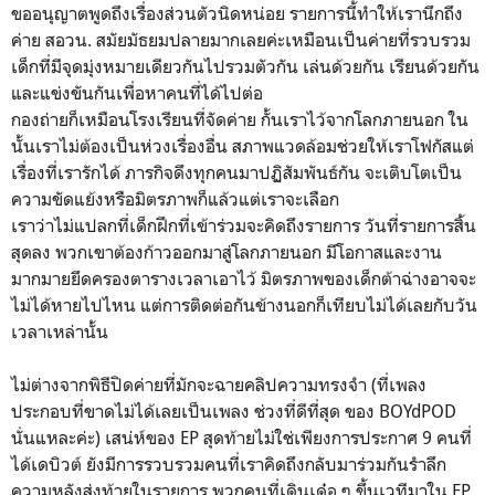
ขออนุญาตพูดถึงเรื่องส่วนตัวนิดหน่อย รายการนี้ทำให้เรานึกถึง
ค่าย สอวน. สมัยมัธยมปลายมากเลยค่ะเหมือนเป็นค่ายที่รวบรวม
เด็กที่มีจุดมุ่งหมายเดียวกันไปรวมตัวกัน เล่นด้วยกัน เรียนด้วยกัน
และแข่งขันกันเพื่อหาคนที่ได้ไปต่อ
กองถ่ายก็เหมือนโรงเรียนที่จัดค่าย กั้นเราไว้จากโลกภายนอก ใน
นั้นเราไม่ต้องเป็นห่วงเรื่องอื่น สภาพแวดล้อมช่วยให้เราโฟกัสแต่
เรื่องที่เรารักได้ ภารกิจดึงทุกคนมาปฏิสัมพันธ์กัน จะเติบโตเป็น
ความขัดแย้งหรือมิตรภาพก็แล้วแต่เราจะเลือก
เราว่าไม่แปลกที่เด็กฝึกที่เข้าร่วมจะคิดถึงรายการ วันที่รายการสิ้น
สุดลง พวกเขาต้องก้าวออกมาสู่โลกภายนอก มีโอกาสและงาน
มากมายยึดครองตารางเวลาเอาไว้ มิตรภาพของเด็กต้าฉ่างอาจจะ
ไม่ได้หายไปไหน แต่การติดต่อกันข้างนอกก็เทียบไม่ได้เลยกับวัน
เวลาเหล่านั้น
ไม่ต่างจากพิธีปิดค่ายที่มักจะฉายคลิปความทรงจำ (ที่เพลง
ประกอบที่ขาดไม่ได้เลยเป็นเพลง ช่วงที่ดีที่สุด ของ
BOYdPOD
นั่นแหละค่ะ)
เสน่ห์ของ EP สุดท้ายไม่ใช่เพียงการประกาศ 9 คนที่
ได้เดบิวต์ ยังมีการรวบรวมคนที่เราคิดถึงกลับมาร่วมกันรำลึก
ความหลังส่งท้ายในรายการ พวกคนที่เดินเด๋อ ๆ ขึ้นเวทีมาใน EP