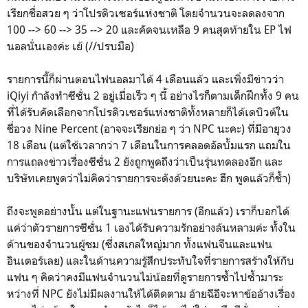
เรียกชื่อสวย ๆ ว่าโปรดิวเซอร์แห่งชาติ โดยจำนวนจะลดลงจาก
100 --> 60 --> 35 --> 20 และคัดจนเหลือ 9 คนสุดท้ายใน EP ไฟ
นอลนั่นเองค่ะ เย้ (//ปรบมือ)
รายการนี้ก็ผ่านตอนไฟนอลมาได้ 4 เดือนแล้ว และเพิ่งมีข่าวว่า
iQiyi กำลังทำซีซั่น 2 อยู่เมื่อเร็ว ๆ นี้ อย่างไรก็ตามเด็กฝึกทั้ง 9 คน
ที่ได้รับคัดเลือกจากโปรดิวเซอร์แห่งชาติทั้งหลายก็ได้เดบิวต์ใน
ชื่อวง Nine Percent (อาจจะเรียกย่อ ๆ ว่า NPC นะคะ) ที่มีอายุวง
18 เดือน (แต่ใช้เวลากว่า 7 เดือนในการคลอดอัลบั้มแรก แถมใน
การแถลงข่าวเรื่องซีซั่น 2 ยังถูกพูดถึงว่าเป็นรุ่นทดลองอีก และ
บริษัทเคยพูดว่าไม่คิดว่ารายการจะดังด้วยนะคะ ฮึก พูดแล้วก็ช้ำ)
ถึงจะพูดอย่างนั้น แต่ในฐานะแฟนรายการ (อีกแล้ว) เราก็บอกได้
แค่ว่าตัวรายการซีซั่น 1 เองได้รับความรักอย่างล้นหลามค่ะ ทั้งใน
ด้านของจำนวนผู้ชม (ซึ่งสเกลใหญ่มาก ทั้งแฟนจีนและแฟน
อินเตอร์เลย) และในด้านความรู้สึกประทับใจที่รายการสร้างให้กับ
แฟน ๆ คิดว่าคงมีแฟนจำนวนไม่น้อยที่ดูรายการซ้ำไปซ้ำมาระ
หว่างที่ NPC ยังไม่มีผลงานให้ได้ติดตาม อ้ายฉีอีจะหาข้ออ้างเรื่อง