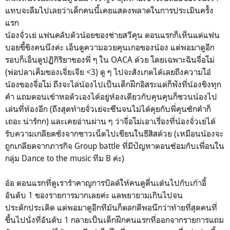
แทบจะลืมไปเลยว่าเด็กคนนี้เคยแสดงพลาดในการประเมินครั้ง
แรก
น้องจั่วเย่ แฟนคลับตัวน้อยของช่ายสวีคุน ตอนแรกก็เห็นแต่แฟน
บอยขี้ขิงคนนึงค่ะ เอ็นดูความอวยคุนเกอของน้อง แต่พอมาดูอีก
รอบก็เอ็นดูปฏิกิริยาของพี่ ๆ ใน OACA ด้วย โดยเฉพาะฉินจื่อโม่
(พ่อปลาเค็มของเจี่ยเจีย <3) ดู ๆ ไปจะสังเกตได้เลยถึงความโอ๋
น้องของจื่อโม่ ถึงจะไล่น้องไปเป็นเด็กฝึกอิสระแต่ก็ฟังที่น้องขิงทุก
คำ แถมตอนเข้าหอตัวเองได้อยู่ห้องเดียวกับคุนคุนก็ชวนน้องไป
เล่นที่ห้องอีก (ถึงสุดท้ายจั่วเย่จะซึนจนไม่ได้คุยกับพี่คุนซักคำก็
เถอะ น่ารักก) และเคยอ่านผ่าน ๆ ว่าจื่อโม่เอาเรื่องที่น้องจั่วเย่ได้
รับความเกลียดชังจากชาวเน็ตไปเขียนในธีสิสด้วย (เหมือนน้องจะ
ถูกเกลียดจากภารกิจ Group battle ที่มีปัญหาตอนซ้อมกับเพื่อนใน
กลุ่ม Dance to the music ทีม B ค่ะ)
อ้อ ตอนแรกที่ดูเรารำคาญการบิลด์ให้คนดูตื่นเต้นไปกับเก้าอี้
อันดับ 1 ของรายการมากเลยค่ะ แลพยายามเกินไปจน
ประดักประเดิด แต่พอมาดูอีกทีมันก็ตลกดีพอนึกว่าท้ายที่สุดคนที่
ขึ้นไปนั่งที่อันดับ 1 กลายเป็นเด็กฝึกคนแรกที่ออกจากรายการแถม