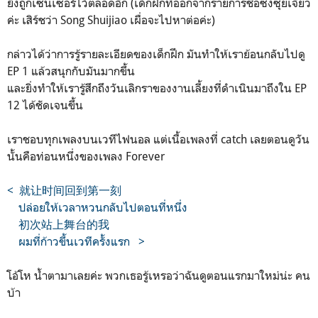
ยังถูกเซนเซอร์ไว้ตลอดอีก (เด็กฝึกที่ออกจากรายการชื่อซ่งซุ่ยเจี้ยว
ค่ะ เสิร์ชว่า Song Shuijiao เผื่อจะไปหาต่อค่ะ)
กล่าวได้ว่าการรู้รายละเอียดของเด็กฝึก มันทำให้เราย้อนกลับไปดู
EP 1 แล้วสนุกกับมันมากขึ้น
และยิ่งทำให้เรารู้สึกถึงวันเลิกราของงานเลี้ยงที่ดำเนินมาถึงใน EP
12 ได้ชัดเจนขึ้น
เราชอบทุกเพลงบนเวทีไฟนอล แต่เนื้อเพลงที่ catch เลยตอนดูวัน
นั้นคือท่อนหนึ่งของเพลง Forever
< 就让时间回到第一刻
ปล่อยให้เวลาหวนกลับไปตอนที่หนึ่ง
初次站上舞台的我
ผมที่ก้าวขึ้นเวทีครั้งแรก >
โอ้โห น้ำตามาเลยค่ะ พวกเธอรู้เหรอว่าฉันดูตอนแรกมาใหม่น่ะ คน
บ้า