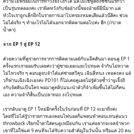
ความไม่พร้อมในการทำวงยังไงก็ได้ แต่ไม่ใช่พูดถึงซีซั่นแรกว่า
เป็นรุ่นทดลองค่ะ เราผิดหวังกับข้ออ้างนี้ของอ้ายผีอีนี่มาก แต่
หัวใจเราถูกเด็กฝึกในรายการเอาไปครองหมดเสียแล้วนี่สิคะ ช่วย
ไม่ได้จริง ๆ ทำอะไรไม่ได้นอกจากติดตามต่อไปค่ะ ฮึก (//ปาด
น้ำตา)
จาก EP 1 สู่ EP 12
ด้วยความที่ดูรายการจากการติดตามเลย์กับแจ็คสันมา ตอนดู EP 1
ครั้งแรกเรายอมรับเลยค่ะว่าผู้ชายเยอะแยะไปหมด จำกันไม่หวาด
ไม่ไหวจริง ๆ ตอนดูจบจำได้แค่ช่ายสวีคุน เฉินลี่หนง เหอตงตง แล้
วก็ฟ่านเฉิงเฉิงเองค่ะ PD101 ก็ไม่เคยดูเลยไม่รู้ด้วยซ้ำว่าจูเจิ้งถิ
งกับจัสตินเป็นใคร พอมาดูคลิปแนะนำตัวก็จำเพิ่มขึ้นได้ไม่กี่คน
เอง ความจำก็สั้นเป็นปลาทอง งงไปหมด
เรากลับมาดู EP 1 ใหม่อีกครั้งในวันก่อนที่ EP 12 จะมาถึงค่ะ
โดยที่ไม่ได้รู้ว่ารายการเองตอนไฟนอลก็แพลนทำคอนเทนต์แนว
throwback เรียกน้ำตาใส่คนดูเหมือนกัน เราแค่อยากจะจดจำพวก
เขาที่ไม่ใช่แค่ 9 คนที่จะได้รับความสำคัญในวันนั้น หรือแค่ 20 คน