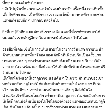
ที่อยู่บนสเตจในวันไฟนอล
กลับไปดูวันที่พวกเขาแนะนำตัวเองกับเราอีกครั้งหนึ่ง เราเห็นทั้ง
เด็กฝึกที่กลายมาเป็นที่รักของเรา และเด็กฝึกบางคนที่เราเคยชอบ
แต่พอถึงรอบลึก ๆ เรากลับหลงลืมไป
สิ่งที่เรารู้สึกคือ แม้แต่คนที่เราหลงลืม ตอนนี้ที่เราจำพวกเขาได้
หมดแล้วเรากลับรู้สึกว่าไม่สามารถตัดใครออกไปได้เลย
รอยยิ้มที่เคอะเขินในการเดินเข้ามาในรายการวันแรก การแนะนำ
ตัวกับบทสนทนาที่น่าอึดอัดของเด็กฝึกที่เพิ่งพบกันเป็นครั้งแรก
บทสนทนางง ๆ ระหว่างเหอตงตงกับต่งเหยียนเหล่ย กับการโค้ง
จากระยะไกลพร้อมบอกชื่อตัวเองให้เด็กฝึกที่เข้ามาใหม่ของเจฟฟรี
ย์ มันน่ารักไปหมด
เด็กฝึกที่ครั้งแรกที่เราดูอาจจะแอบคัน ๆ ในความมั่นหน้าของเขา
พอย้อนกลับมาดูใหม่ก็ได้แต่ยอมให้กับความมั่นใจของเขา ก็เก่ง
จริง คนมันมีของ เขาทำงานหนักมามากจริง ๆ ถึงได้มั่นใจ
ฟ่านเฉิงเฉิงที่โดนขโมยผัก ครั้งแรกที่เราดูอาจจะไม่ค่อยอินกับการ
ที่เด็กฝึกคนนึงลืมเนื้อร้องในโซโล่ของตัวเอง แต่พอย้อนกลับมาดูก็
เกิดเห็นใจและเอ็นดูขึ้นมา เรารู้ว่าสุดท้ายเขาจะปล่อยของจนเรา