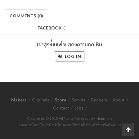
COMMENTS
(
0)
FACEBOOK
(
)
เข้าสู่ระบบเพื่อแสดงความคิดเห็น
LOG IN
Makers
/
Originals
/
Store
/
Sample
/
Redeem
/
About
/
Contact
/
Jobs
/
Copyrights © 2015 All Rights Reserved by Minimore
ภาพและเนื้อหาในเว็บไซต์นี้เป็นงานมีลิขสิทธิ์ ห้ามทำซ้ำหรือดัดแปลง