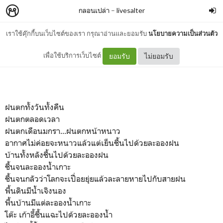
กลอนเปล่า
–
livesalter
เราใช้คุ๊กกี้บนเว็บไซต์ของเรา กรุณาอ่านและยอมรับ
นโยบายความเป็นส่วนตัว
โลกชื้น ๆ
เพื่อใช้บริการเว็บไซต์
ยอมรับ
ไม่ยอมรับ
ฝนตกทั้งวันทั้งคืน
ฝนตกตลอดเวลา
ฝนตกเดือนมกรา...ฝนตกหน้าหนาว
อากาศไม่ค่อยจะหนาวแล้วแต่เย็นชื้นไปด้วยละอองฝน
บ้านทั้งหลังชื้นไปด้วยละอองฝน
ชื้นจนละอองน้ำเกาะ
ชื้นจนกลัวว่าโลกจะเปื่อยยุ่ยแล้วละลายหายไปกับสายฝน
พื้นดินมีน้ำเจิงนอง
พื้นบ้านมีแต่ละอองน้ำเกาะ
โต๊ะ เก้าอี้ชื้นแฉะไปด้วยละอองน้ำ