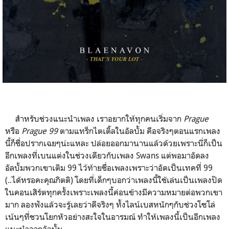
สำหรับช่วงแนะนำเพลง เราอยากให้ทุกคนเริ่มจาก
Prague
หรือ
Prague 99
ตามแทร็กไตเติ้ลในอัลบั้ม คือจริงๆตอนแรกเพลง
นี้ก็ชื่อปรากเฉยๆน่ะแหละ ปล่อยออกมานานแล้วด้วยเพราะนี่ก็เป็น
อีกเพลงที่เบนแต่งในช่วงเดียวกับเพลง Swans แต่พอมาอัดลง
อัลบั้มพวกเขาเติม 99 ไว้ท้ายชื่อเพลงเพราะว่าอัดเป็นเทคที่ 99
(..ได้หรอคะคุณกิตติ) โดยที่เด็กๆบอกว่าเพลงนี้ใช้เล่นเป็นเพลงปิด
ในคอนเสิร์ตทุกครั้งเพราะเพลงนี้ค่อนข้างมีความหมายต่อพวกเขา
มาก ลองฟังแล้วจะรู้เลยว่าดีจริงๆ ทั้งไลน์เบสหนักๆกับช่วงโซโล่
เน้นๆที่ชวนโยกหัวอย่างสะใจในอารมณ์ ทำให้เพลงนี้เป็นอีกเพลง