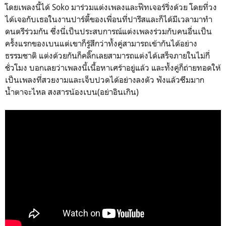
โดยเพลงนี้ได้ Soko มาร่วมแต่งเพลงและฟีทเจอร์ริ่งด้วย โดยที่วง
ได้เจอกับเธอในงานปาร์ตี้ของเพื่อนที่ปารีสและก็ได้มีเวลามาทำ
ดนตรีร่วมกัน ซึ่งนี่เป็นประสบการณ์แต่งเพลงร่วมกับคนอื่นเป็น
ครั้งแรกของเบนแต่เขาก็รู้สึกว่าทั้งคู่สามารถเข้ากันได้อย่าง
ธรรมชาติ แต่งด้วยกันก็คลิ๊กเลยสามารถแต่งได้เสร็จภายในไม่กี่
ชั่วโมง บอกเลยว่าเพลงนี้เนื้อหาเศร้าอยู่แล้ว และทั้งคู่ก็ถ่ายทอดให้
เป็นเพลงที่สวยงามและเจ็บปวดได้อย่างลงตัว ฟังแล้วซึมมาก
น้ำตาจะไหล สงสารน้องเบน(อย่าอินเกิน)