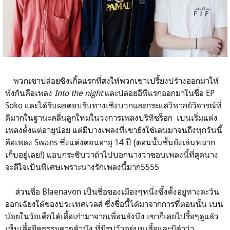
พวกเขาปล่อยซิงเกิ้ลแรกที่ส่งให้พวกเขาเปรี้ยงปร้างออกมาให้
ฟังกันคือเพลง
Into the night
และปล่อยอีพีแรกออกมาในชื่อ EP
Soko และได้รับผลตอบรับทางเชิงบวกและกระแสวิพากย์วิจารณ์ที่
ดีมากในฐานะคลื่นลูกใหม่ในวงการเพลงบริทิชร็อก เบนเริ่มแต่ง
เพลงตั้งแต่อายุน้อย แต่มีบางเพลงที่เขายังใช้เล่นมาจนถึงทุกวันนี้
คือเพลง Swans ซึ่งแต่งตอนอายุ 14 ปี (ตอนนั้นชั้นยังเล่นหมาก
เก็บอยู่เลย!) แอบกระซิบว่าถ้าไปบอกนางว่าชอบเพลงนี้ที่สุดนาง
จะดีใจเป็นพิเศษเพราะนางรักเพลงนี้มาก5555
ส่วนชื่อ Blaenavon เป็นชื่อของเมืองๆหนึ่งซึ้งตั้งอยู่ทางตะวัน
ออกเฉัยงใต้ของประเทศเวลส์ ซึ่งชื่อนี้ได้มาจากการที่ตอนนั้น เบน
น้อยในวัยเด็กได้เสื้อเก่ามาจากเพื่อนลังนึง เขาก็เลยไปรื้อๆดูแล้ว
เห็นเสื้อยืดธรรมดาๆตัวนึง ที่มีรูปวัวอยู่บนเสื้อและมีคำว่า