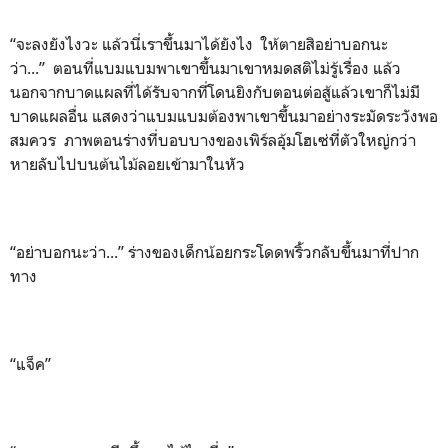
“จะลงยังไงวะ แล้วนี่เราขึ้นมาได้ยังไง ให้ตายสิอย่าบอกนะ
ว่า...” ตอนที่แบมแบมพาเขาขึ้นมาเขาหมดสติไม่รู้เรื่อง แล้ว
นอกจากบาดแผลที่ได้รับจากที่โดนยิงกับตอนต่อสู้แล้วเขาก็ไม่มี
บาดแผลอื่น แสดงว่าแบมแบมต้องพาเขาขึ้นมาอย่างระมัดระวังพอ
สมควร ภาพตอนร่างที่บอบบางของเพิร์ลอุ้มโฮเซ่ที่ตัวใหญ่กว่า
หายลับไปบนต้นไม้ลอยเข้ามาในหัว
“อย่าบอกนะว่า...” ร่างของเด็กน้อยกระโดดพริ้วกลับขึ้นมาที่ปาก
ทาง
“แจ็ค”