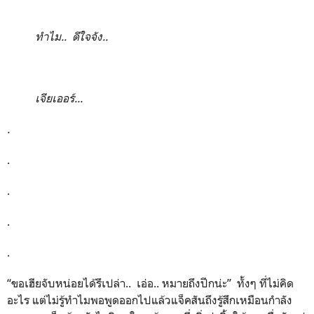
ทำไม.. ดีใจจัง..
เจียเออร์...
.
.
.
.
.
“ขอเฮียจับหน่อยได้รึเปล่า.. เอ่อ.. หมายถึงปีกน่ะ” ทั้งๆ ที่ไม่คิด
อะไร แต่ไม่รู้ทำไมพอพูดออกไปแล้วแจ็คสันถึงรู้สึกเหมือนกำลัง