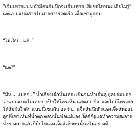
“เจ็บเหรอแบม ถ้ามีคนจับปีกจะเจ็บเหรอ เฮียขอโทษนะ เฮียไม่รู้”
แต่แบมแบมส่ายไปมาอย่างรวดเร็ว เมื่อเขาพูดจบ
“ไม่เจ็บ... แต่..”
“แต่?”
“มัน... แปลก.. ” น้ำเสียงเล็กนั่นเคอะเขินจนน่าเอ็นดู ยูคยอมบอก
ว่าแบมแบมไม่เคยกางปีกให้ใครเห็น แสดงว่าก็อาจจะไม่มีใครเคย
ได้สัมผัสใกล้ๆ แบบนี้เช่นกัน แต่ว่า.. แจ็คสันนึกถึงแองเจิ้ลส์พ่อแม่
ลูกที่เขาเห็นที่น้ำตก ตอนนั้นพ่อแม่แองเจิ้ลส์ก็ดูแลทำความสะอาด
ทั้งร่างกายแล้วก็ปีกให้แองเจิ้ลส์เด็กคนนั้นเป็นอย่างดี