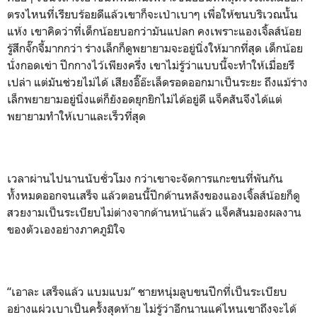
ตรงไหนที่เรียบร้อยดีแล้วเขาก็จะเป่าเบาๆ เพื่อให้ขนบริเวณนั้น
แห้ง เขาคิดว่าที่เด็กน้อยบอกว่ามันแปลก คงเพราะแองเจิ้ลส์น้อย
รู้สึกจั๊กจี้มากกว่า ร่างเล็กก็ดูพยายามจะอยู่นิ่งให้มากที่สุด เด็กน้อย
นั่งกอดเข่า ปีกกางไว้เพียงครึ่ง เขาไม่รู้ว่าแบบนี้จะทำให้เมื่อยรึ
เปล่า แต่มันช่วยไม่ได้ เสียงอิ๊อ๊ะเล็ดรอดออกมาเป็นระยะ ถึงแม้ร่าง
เล็กพยายามอยู่นิ่งแต่ก็ยังอดยุกยิกไม่ได้อยู่ดี แจ็คสันจึงได้แต่
พยายามทำให้เบาและเร็วที่สุด
เวลาผ่านไปนานนับชั่วโมง กว่าเขาจะจัดการแกะขนที่พันกัน
ทั้งหมดออกจนเสร็จ แล้วตอนนี้ปีกด้านหลังของแองเจิ้ลส์น้อยก็ดู
สวยงามเป็นระเบียบไม่ต่างจากด้านหน้าแล้ว แจ็คสันมองผลงาน
ของตัวเองอย่างภาคภูมิใจ
“เอาละ เสร็จแล้ว แบมแบม” ชายหนุ่มลูบขนปีกที่เป็นระเบียบ
อย่างแผ่วเบาเป็นครั้งสุดท้าย ไม่รู้ว่าอีกนานแค่ไหนเขาถึงจะได้