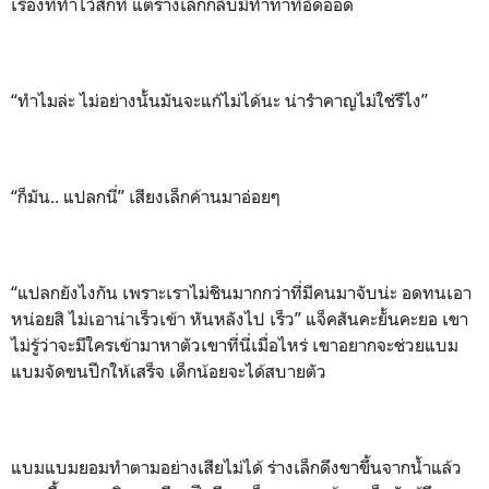
เรื่องที่ทำไว้สักที แต่ร่างเล็กกลับมีทำท่าทีอิดออด
“ทำไมล่ะ ไม่อย่างนั้นมันจะแก้ไม่ได้นะ น่ารำคาญไม่ใช่รึไง”
“ก็มัน.. แปลกนี่” เสียงเล็กค้านมาอ่อยๆ
“แปลกยังไงกัน เพราะเราไม่ชินมากกว่าที่มีคนมาจับน่ะ อดทนเอา
หน่อยสิ ไม่เอาน่าเร็วเข้า หันหลังไป เร็ว” แจ็คสันคะยั้นคะยอ เขา
ไม่รู้ว่าจะมีใครเข้ามาหาตัวเขาที่นี่เมื่อไหร่ เขาอยากจะช่วยแบม
แบมจัดขนปีกให้เสร็จ เด็กน้อยจะได้สบายตัว
แบมแบมยอมทำตามอย่างเสียไม่ได้ ร่างเล็กดึงขาขึ้นจากน้ำแล้ว