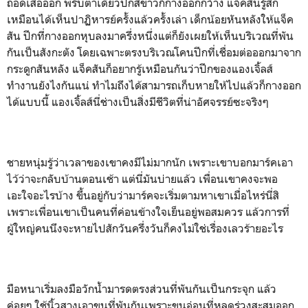
ถอดเสื้อออก พริบตาเดียวปีกสีขาวก็กางออกกว้าง แจ็คสันรู้สึก
เหมือนได้เห็นปาฏิหารย์ครั้งแล้วครั้งเล่า เด็กน้อยหันหลังให้แจ็ค
สัน ปีกที่กางออกหุบลงมาครึ่งหนึ่งแต่ก็ยังเผยให้เห็นบริเวณที่พัน
กันเป็นสังกะตัง โดยเฉพาะตรงบริเวณโคนปีกที่เชื่อมต่อออกมาจาก
กระดูกสันหลัง แจ็คสันก็อยากรู้เหมือนกันว่าปีกของแองเจิ้ลส์
ทำงานยังไงกันแน่ ทำไมถึงได้สามารถเก็บหายให้ไปแล้วก็กางออก
ได้แบบนี้ แองเจิ้ลส์นี่ช่างเป็นสิ่งมีชีวิตที่น่าอัศจรรย์ซะจริงๆ
ชายหนุ่มรู้ว่าเวลาของเขาคงมีไม่มากนัก เพราะเขาบอกมาร์คเอา
ไว้ว่าจะกลับบ้านตอนเช้า แต่นี่มันบ่ายแล้ว เพื่อนเขาคงจะพอ
เอะใจอะไรบ้าง ขึ้นอยู่กับว่ามาร์คจะเริ่มตามหาเขาเมื่อไหร่นี่สิ
เพราะเพื่อนเขาเป็นคนที่ค่อนข้างใจเย็นอยู่พอสมควร แล้วการที่
ผู้ใหญ่คนนึงจะหายไปสักวันครึ่งวันก็คงไม่ใช่เรื่องเลวร้ายอะไร
มือหนาเริ่มลงมือวักน้ำมารดตรงส่วนที่พันกันเป็นกระจุก แล้ว
ค่อยๆ ใช้นิ้วสางเอาขนที่พันกันเพราะขนอ่อนที่หลุดร่วงสะสมออก