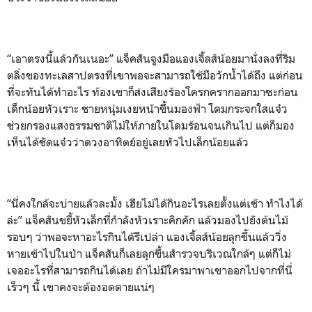
“เอาตรงนี้แล้วกันเนอะ” แจ็คสันจูงมือแองเจิ้ลส์น้อยมานั่งลงที่ริม
ตลิ่งของทะเลสาปตรงที่เขาพอจะสามารถใช้มือวักน้ำได้ถึง แต่ก่อน
ที่จะทันได้ทำอะไร ท้องเขาก็ส่งเสียงร้องโครกครากออกมาซะก่อน
เด็กน้อยหัวเราะ ชายหนุ่มเงยหน้าขึ้นมองฟ้า โดมกระจกใสแจ๋ว
ช่วยกรองแสงธรรมชาติไม่ให้ภายในโดมร้อนจนเกินไป แต่ก็มอง
เห็นได้ชัดแจ๋วว่าดวงอาทิตย์อยู่เลยหัวไปเล็กน้อยแล้ว
“นี่คงใกล้จะบ่ายแล้วละมั้ง เฮียไม่ได้กินอะไรเลยตั้งแต่เช้า ทำไงได้
ล่ะ” แจ็คสันขยี้หัวเล็กที่กำลังหัวเราะคิกคัก แล้วมองไปยังต้นไม้
รอบๆ ว่าพอจะหาอะไรกินได้รึเปล่า แองเจิ้ลส์น้อยลุกขึ้นแล้ววิ่ง
หายเข้าไปในป่า แจ็คสันก็เลยลุกขึ้นสำรวจบริเวณใกล้ๆ แต่ก็ไม่
เจออะไรที่สามารถกินได้เลย ถ้าไม่มีใครมาพาเขาออกไปจากที่นี่
เร็วๆ นี้ เขาคงจะต้องอดตายแน่ๆ