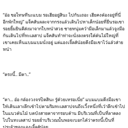
“อ้อ ขอโทษทีนะแบม รอเฮียอยู่สินะ ไปกันเถอะ เฮียคงต้องอยู่ที่นี่
อีกพักใหญ่” แจ็คสันผละจากกรงแล้วเดินไปหาเด็กน้อยที่ยืนรอเขา
รอยยิ้มยินดีส่งมาจากใบหน้าสวย ชายหนุ่มคว้ามือเล็กมาแล้วจูงมือ
กันเดินไปที่ทะเลสาป แจ็คสันทำท่าจะนั่งลงตรงใต้ต้นไม้ใหญ่ที่
เขาเคยเห็นแบมแบมนั่งอยู่ แต่แองเจิ้ลส์น้อยดึงมือเขาไว้แล้วส่าย
หน้า
“ตรงนี้.. มีตา..”
“ตา... อ๋อ กล้องวงจรปิดสินะ รู้ด้วยเหรอเนี่ย” แบมแบมดึงมือเขา
ให้เดินเลาะลึกเข้าไปตามริมทะเลสาปจนถึงเวิ้งหนึ่งที่เว้าลึกเข้าไป
ในแนวต้นไม้ บดบังสายตาจากรอบด้าน มีบริเวณที่เป็นที่ลาดลง
ไปในทะเลสาป รอยย่ำบริเวณนั้นพอจะบอกได้ว่าตรงนี้เป็นที่
ประจำของแองเจิ้ลส์น้อย