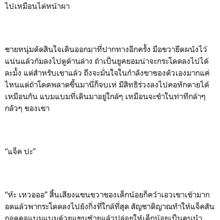
ไปเหมือนไต่หน้าผา
ชายหนุ่มตัดสินใจเดินออกมาที่ปากทางอีกครั้ง มือขวายึดผนังไว้
แน่นแล้วก้มลงไปดูด้านล่าง ถ้าเป็นยูคยอมน่าจะกระโดดลงไปได้
ละมั้ง แต่สำหรับเขาแล้ว ถึงจะมั่นใจในกำลังขาของตัวเองมากแค่
ไหนแต่ถ้าโดดพลาดขึ้นมานี่ก็จบเห่ มีสิทธิร่วงลงไปคอหักตายได้
เหมือนกัน แบมแบมที่เดินมาอยู่ใกล้ๆ เหมือนจะขำในท่าทีกล้าๆ
กลัวๆ ของเขา
“แจ็ค ปะ”
“ห๊ะ เหวอออ” สิ้นเสียงแขนขวาของเด็กน้อยก็คว้าเอวเขาเข้ามาก
อดแล้วพากระโดดลงไปยังกิ่งที่ใกล้ที่สุด สัญชาติญาณทำให้แจ็คสัน
กอดคอแบมแบมด้วยแขนซ้ายแล้วปล่อยให้เด็กน้อยเป็นคนนำ