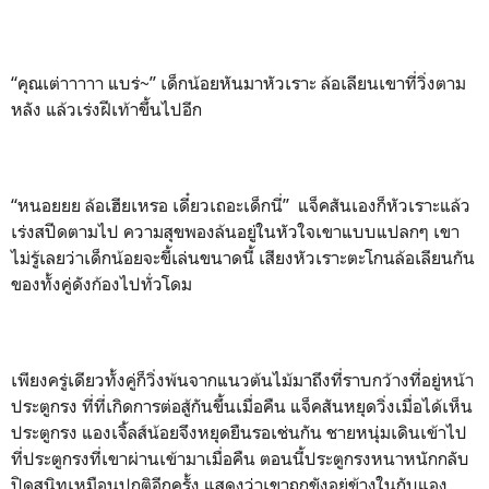
“คุณเต่าาาาา แบร่~” เด็กน้อยหันมาหัวเราะ ล้อเลียนเขาที่วิ่งตาม
หลัง แล้วเร่งฝีเท้าขึ้นไปอีก
“หนอยยย ล้อเฮียเหรอ เดี๋ยวเถอะเด็กนี่” แจ็คสันเองก็หัวเราะแล้ว
เร่งสปีดตามไป ความสุขพองล้นอยู่ในหัวใจเขาแบบแปลกๆ เขา
ไม่รู้เลยว่าเด็กน้อยจะขี้เล่นขนาดนี้ เสียงหัวเราะตะโกนล้อเลียนกัน
ของทั้งคู่ดังก้องไปทั่วโดม
เพียงครู่เดียวทั้งคู่ก็วิ่งพ้นจากแนวต้นไม้มาถึงที่ราบกว้างที่อยู่หน้า
ประตูกรง ที่ที่เกิดการต่อสู้กันขึ้นเมื่อคืน แจ็คสันหยุดวิ่งเมื่อได้เห็น
ประตูกรง แองเจิ้ลส์น้อยจึงหยุดยืนรอเช่นกัน ชายหนุ่มเดินเข้าไป
ที่ประตูกรงที่เขาผ่านเข้ามาเมื่อคืน ตอนนี้ประตูกรงหนาหนักกลับ
ปิดสนิทเหมือนปกติอีกครั้ง แสดงว่าเขาถูกขังอยู่ข้างในกับแอง