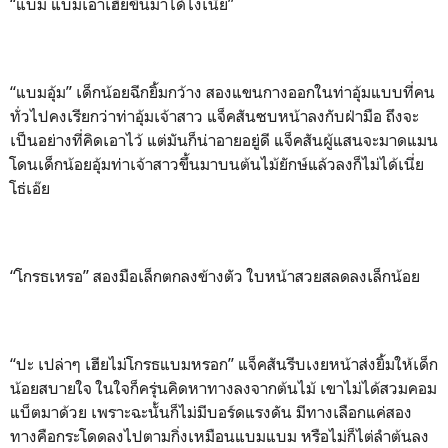
“แบม แบมเอาเฮียขึ้นมาได้ไงเนี่ย”
“แบมอุ้ม” เด็กน้อยฉีกยิ้มกว้าง สองแขนกางออกในท่าอุ้มแบบที่คน
ทั่วไปคงเรียกว่าท่าอุ้มเจ้าสาว แจ็คสันซบหน้าลงกับฝ่ามือ ถึงจะ
เป็นอย่างที่คิดเอาไว้ แต่มันก็น่าอายอยู่ดี แจ็คสันผู้แสนจะมาดแมน
โดนเด็กน้อยอุ้มท่าเจ้าสาวขึ้นมาบนต้นไม้ยักษ์แล้วลงก็ไม่ได้เนี่ย
โธ่เอ๊ย
“โกรธเหรอ” สองมือเล็กตกลงข้างตัว ใบหน้าสวยสลดลงเล็กน้อย
“ปะ เปล่าๆ เฮียไม่โกรธแบมหรอก” แจ็คสันรีบเงยหน้าส่งยิ้มให้เด็ก
น้อยสบายใจ ในใจก็ครุ่นคิดหาทางลงจากต้นไม้ เขาไม่ได้สวมคอม
แบ็ตมาด้วย เพราะฉะนั้นก็ไม่มีบอร์ดแรงดัน มีทางเลือกแค่สอง
ทางคือกระโดดลงไปตามกิ่งเหมือนแบมแบม หรือไม่ก็ไต่ลำต้นลง