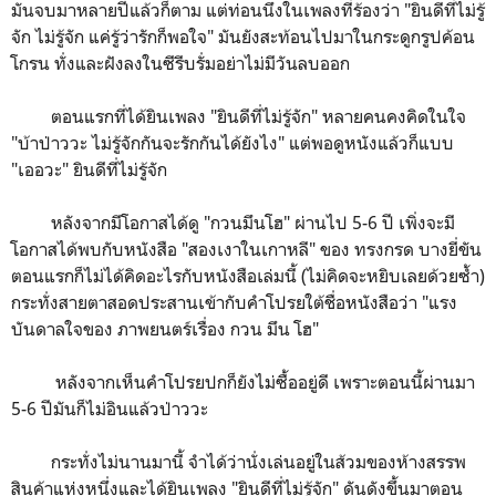
มันจบมาหลายปีแล้วก็ตาม แต่ท่อนนึงในเพลงที่ร้องว่า "ยินดีที่ไม่รู้
จัก ไม่รู้จัก แค่รู้ว่ารักก็พอใจ" มันยังสะท้อนไปมาในกระดูกรูปค้อน
โกรน ทั่งและฝังลงในซีรีบรั่มอย่าไม่มีวันลบออก
ตอนแรกที่ได้ยินเพลง "ยินดีที่ไม่รู้จัก" หลายคนคงคิดในใจ
"บ้าป่าววะ ไม่รู้จักกันจะรักกันได้ยังไง" แต่พอดูหนังแล้วก็แบบ
"เออวะ" ยินดีที่ไม่รู้จัก
หลังจากมีโอกาสได้ดู "กวนมึนโฮ" ผ่านไป 5-6 ปี เพิ่งจะมี
โอกาสได้พบกับหนังสือ "สองเงาในเกาหลี" ของ ทรงกรด บางยี่ขัน
ตอนแรกก็ไม่ได้คิดอะไรกับหนังสือเล่มนี้ (ไม่คิดจะหยิบเลยด้วยซ้ำ)
กระทั่งสายตาสอดประสานเข้ากับคำโปรยใต้ชื่อหนังสือว่า "แรง
บันดาลใจของ ภาพยนตร์เรื่อง กวน มึน โฮ"
หลังจากเห็นคำโปรยปกก็ยังไม่ซื้ออยู่ดี เพราะตอนนี้ผ่านมา
5-6 ปีมันก็ไม่อินแล้วป่าววะ
กระทั่งไม่นานมานี้ จำได้ว่านั่งเล่นอยู่ในส้วมของห้างสรรพ
สินค้าแห่งหนึ่งและได้ยินเพลง "ยินดีที่ไม่รู้จัก" ดันดังขึ้นมาตอน