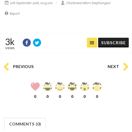
11th September 2016, 10:53 am
Chaitawat Marc Seephongsai
Report
3k
SUBSCRIBE
VIEWS
PREVIOUS
NEXT
0
0
0
0
0
0
COMMENTS
(
0)