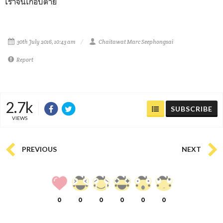
เราจนเกือบตาย
30th July 2016, 10:43 am
Chaitawat Marc Seephongsai
Report
2.7k
SUBSCRIBE
VIEWS
PREVIOUS
NEXT
0
0
0
0
0
0