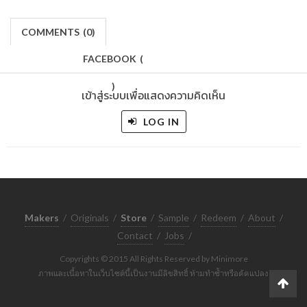
COMMENTS
(
0)
FACEBOOK
(
)
เข้าสู่ระบบเพื่อแสดงความคิดเห็น
LOG IN
Makers
/
Originals
/
Store
/
Sample
/
Redeem
/
About
/
Contact
/
Jobs
/
Copyrights © 2015 All Rights Reserved by Minimore
ภาพและเนื้อหาในเว็บไซต์นี้เป็นงานมีลิขสิทธิ์ ห้ามทำซ้ำหรือดัดแปลง