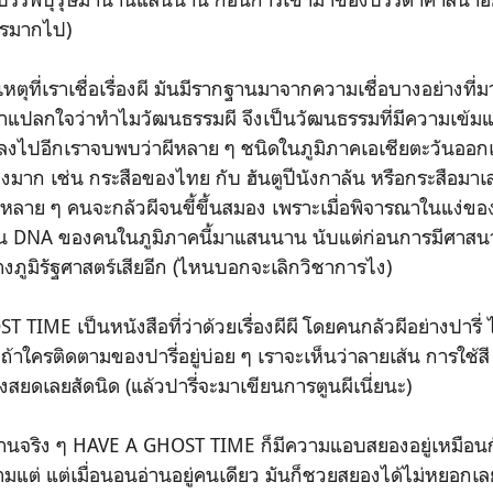
การมากไป)
่เราเชื่อเรื่องผี มันมีรากฐานมาจากความเชื่อบางอย่างที่มา
่าแปลกใจว่าทำไมวัฒนธรรมผี จึงเป็นวัฒนธรรมที่มีความเข้มแข
กลงไปอีกเราจบพบว่าผีหลาย ๆ ชนิดในภูมิภาคเอเชียตะวันออกเ
างมาก เช่น กระสือของไทย กับ ฮันตูปีนังกาลัน หรือกระสือมาเลเ
นหลาย ๆ คนจะกลัวผีจนขี้ขึ้นสมอง เพราะเมื่อพิจารณาในแง่ขอ
ลงใน DNA ของคนในภูมิภาคนี้มาแสนนาน นับแต่ก่อนการมีศาส
ภูมิรัฐศาสตร์เสียอีก (ไหนบอกจะเลิกวิชาการไง)
ป็นหนังสือที่ว่าด้วยเรื่องผีผี โดยคนกลัวผีอย่างปารี่ ไม่ร
ถ้าใครติดตามของปารี่อยู่บ่อย ๆ เราจะเห็นว่าลายเส้น การใช้สี 
งสยดเลยสัดนิด (แล้วปารี่จะมาเขียนการตูนผีเนี่ยนะ)
ิง ๆ HAVE A GHOST TIME ก็มีความแอบสยองอยู่เหมือนกัน
็ตามแต่ แต่เมื่อนอนอ่านอยู่คนเดียว มันก็ชวยสยองได้ไม่หยอก