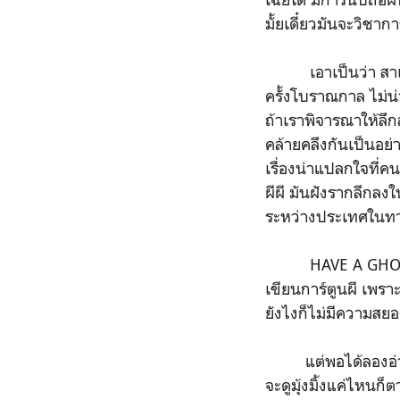
มั้ยเดี๋ยวมันจะวิชา
เอาเป็นว่า สาเหตุที
ครั้งโบราณกาล ไม่น
ถ้าเราพิจารณาให้ลึ
คล้ายคลึงกันเป็นอย่
เรื่องน่าแปลกใจที่ค
ผีผี มันฝังรากลึก
ระหว่างประเทศในทาง
HAVE A GHOST TIME เ
เขียนการ์ตูนผี เพราะ
ยังไงก็ไม่มีความสยอ
แต่พอได้ลองอ่านจร
จะดูมุ้งมิ้งแค่ไหนก