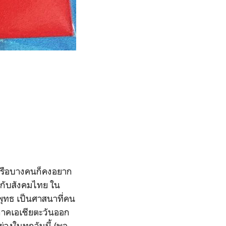
 หรือบางคนก็คงอยาก
ู่กับสังคมไทย ใน
พุทธ เป็นศาสนาที่คน
ภาคเอเชียตะวันออก
างในทุกวันนี้ (พอ