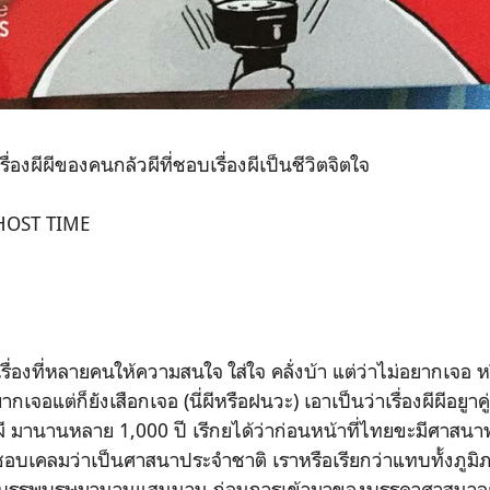
องผีผีของคนกลัวผีที่ชอบเรื่องผีเป็นชีวิตจิตใจ
GHOST TIME
องที่หลายคนให้ความสนใจ ใส่ใจ คลั่งบ้า แต่ว่าไม่อยากเจอ
จอแต่ก็ยังเสือกเจอ (นี่ผีหรือฝนวะ) เอาเป็นว่าเรื่องผีผีอยูาค
 มานานหลาย 1,000 ปี เรีกยได้ว่าก่อนหน้าที่ไทยขะมีศาสนา
บเคลมว่าเป็นศาสนาประจำชาติ เราหรือเรียกว่าแทบทั้งภูมิ
อผีบรรพบุรุษมานานแสนนาน ก่อนการเข้ามาของบรรดาศาสนาอย่