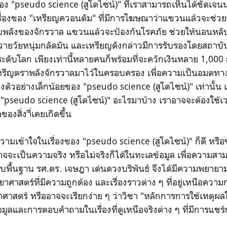
pseudo science (สูโดไซน์)" ที่เราสามารถเห็นได้ชัดเจนน่
ื่องของ "เหรียญควอนตัม" ที่มีการโฆษณาว่าแขวนแล้วจะช่ว
ับพลังของจักรวาล แขวนแล้วจะป้องกันโรคภัย ช่วยให้นอนหลับ
ายวัยหนุ่มกลัดมัน และเหรียญดังกล่าวมีการรับรองโดยสถาบัน x
ดับโลก เพียงเท่านี้หลายคนก็พร้อมที่จะควักเงินหลาย 1,000 
้เหรีญตราพลังจักรวาลมาไว้ในครอบครอง เพื่อความเป็นอมตทาง
ยงตัวอย่างเล็กน้อยของ "pseudo science (สูโดไซน์)" เท่านั้น เ
"pseudo science (สูโดไซน์)" อะไรมาบ้าง เราอาจจะต้องใช้เวล
งสิ่งาี่เคยเกิดขึ้น
ข้าใจในเรื่องของ "pseudo science (สูโดไซน์)" ก็ดี หรือข้อม
จจะเป็นความจริง หรือไม่จริงก็ได้ในทะเลข้อมูล เพื่อความ
บพื้นฐาน รศ.ดร. เจษฎา เด่นดวงบริพันธ์ จึงได้มีความพยาย
ทยาศาสตร์ที่มีความถูกต้อง และเรื่องราวต่าง ๆ ที่อยู่เหนือคว
ศาสตร์ หรืออาจจะเรียกง่าย ๆ ว่าวิชา "หลักการการใช้เหตุผ
้อมูลและการตอบคำถามในเรื่องที่ดูเหนือจริงต่าง ๆ ที่มีการแช