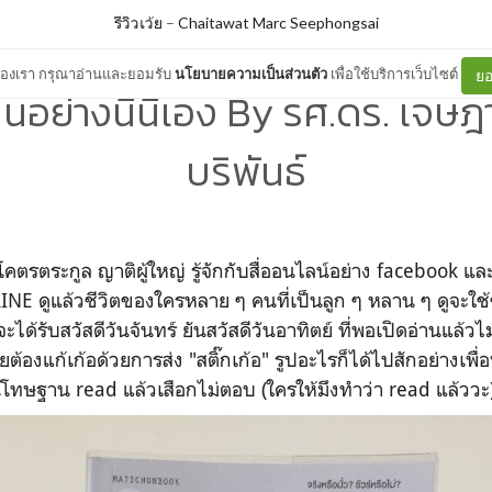
รีวิวเว้ย
–
Chaitawat Marc Seephongsai
ต์ของเรา กรุณาอ่านและยอมรับ
นโยบายความเป็นส่วนตัว
เพื่อใช้บริการเว็บไซต์
ยอ
ป็นอย่างนี้นี่เอง By รศ.ดร. เจษ
บริพันธ์
แต่โคตรตระกูล ญาติผู้ใหญ่ รู้จักกับสื่ออนไลน์อย่าง facebook แ
 LINE ดูแล้วชีวิตของใครหลาย ๆ คนที่เป็นลูก ๆ หลาน ๆ ดูจะใช้
ด้รับสวัสดีวันจันทร์ ยันสวัสดีวันอาทิตย์ ที่พอเปิดอ่านแล้วไ
ลยต้องแก้เก้อด้วยการส่ง "สติ๊กเก้อ" รูปอะไรก็ได้ไปสักอย่างเพื่อ
ษฐาน read แล้วเสือกไม่ตอบ (ใครให้มึงทำว่า read แล้ววะ