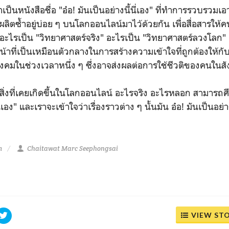
ังสือชื่อ "อ๋อ! มันเป็นอย่างนี้นี่เอง" ที่ทำการรวบรวมเอา
รผลิตซ้ำอยู่บ่อย ๆ บนโลกออนไลน์มาไว้ด้วยกัน เพื่อสื่อสารให้ค
อะไรเป็น "วิทยาศาสตร์จริง" อะไรเป็น "วิทยาศาสตร์ลวงโลก" เหต
ทำหน้าที่เป็นเหมือนตัวกลางในการสร้างความเข้าใจที่ถูกต้องให้
สังคมในช่วงเวลาหนึ่ง ๆ ซึ่งอาจส่งผลต่อการใช้ชีวติของคนในส
ที่เคยเกิดขึ้นในโลกออนไลน์ อะไรจริง อะไรหลอก สามารถศึ
ี่เอง" และเราจะเข้าใจว่าเรื่องราวต่าง ๆ นั้นมัน อ๋อ! มันเป็นอย่าง
m
Chaitawat Marc Seephongsai
VIEW ST