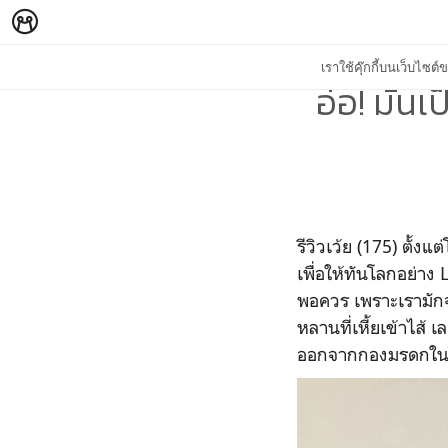
เราใช้คุ๊กกี้บนเว็บไซ
อ๋อ! มันเ
รีวิวเว้ย (175) ตั้ง
เพื่อให้ทันโลกอย่าง
พอควร เพราะเรามักจะไ
หลานที่เหี้ยเข้าไส้ เ
ออกจากกองมรดกในโท