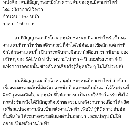
หนังสือ : สนธิสัญญาฟลามิงโก ความลับของคุณมีค่าเท่าไหร่
โดย : จิราภรณ์ วิหวา
จำนวน : 162 หน้า
ราคา : 160 บาท
สนธิสัญญาฟลามิงโก ความลับของคุณมีค่าเท่าไหร่ เป็นผล
งานเล่มที่เท่าไหร่ของจิราภรณ์ ก็จำได้ไม่ค่อยแน่ชัดนัก แต่เท่าที่
จำได้ผลงานเล่มนี้ เป็นการกลับมาเขียนหนังสือแนวนวนิยาย ของ
เจ๊ใหญ่ของ SALMON ที่ห่างหายไปกว่า 4 ปี และช่วงเวลา 4 ปี
แห่งการรอคอยนั้น ช่างคุ้มค่าเสียจริง(นี่พูดจริง ๆ ไม่ได้ประชด)
สนธิสัญญาฟลามิงโก ความลับของคุณมีค่าเท่าไหร่ ว่าด้วย
เรื่องของความลับที่สัตว์แต่ละชนิดมี และกดเก็บมันเอาไว้ในส่วนที่
ลึกที่สุดของจิตใจ ความลับที่ไม่สามารถเปิดเผยให้กับใครรับฟังได้
กระทั่งวันหนึ่งได้มีนักธุรกิจเจ้าของระบบพลังงานทางเลือกได้ผลิต
เครื่องแปลงความลับเป็นพลังงานไฟฟ้า เพื่อให้ผู้ที่มีความลับอัด
อั้นตันใจ ได้ระบายความลับเหล่านั้นออกมา และแปลรูปมันให้
กลายเป็นพลังงานไฟฟ้า