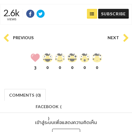
2.6k
SUBSCRIBE
VIEWS
PREVIOUS
NEXT
3
0
0
0
0
0
COMMENTS
(
0)
FACEBOOK
(
)
เข้าสู่ระบบเพื่อแสดงความคิดเห็น