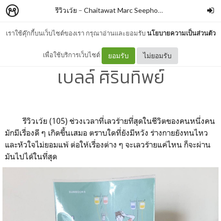
รีวิวเว้ย
–
Chaitawat Marc Seephongsai
เราใช้คุ๊กกี้บนเว็บไซต์ของเรา กรุณาอ่านและยอมรับ
นโยบายความเป็นส่วนตัว
I Cancel My Cancer By
เพื่อใช้บริการเว็บไซต์
ยอมรับ
ไม่ยอมรับ
เบลล์ ศิรินทิพย์
รีวิวเว้ย (105) ช่วงเวลาที่เลวร้ายที่สุดในชีวิตของคนหนึ่งคน
มักมีเรื่องดี ๆ เกิดขึ้นเสมอ ตราบใดที่ยังมีหวัง ร่างกายยังทนไหว
และหัวใจไม่ยอมแพ้ ต่อให้เรื่องต่าง ๆ จะเลวร้ายแค่ไหน ก็จะผ่าน
มันไปได้ในที่สุด