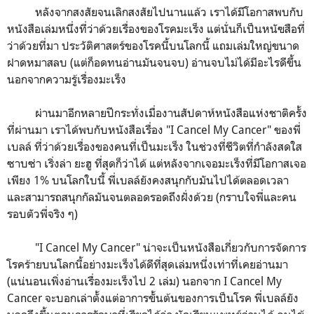
หลังจากสงสัยจนเลิกสงสัยไปนานแล้ว เราได้มีโอกาสพบกับ
หนังสือเล่มหนึ่งที่ว่าด้วยเรื่องของโรคมะเร็ง แต่นั่นก็เป็นหนัฃสือที่
ว่าด้วยที่มา ประวัติศาสตร์ของโรคนี้บนโลกนี้ แถมเล่มใหญ่ขนาด
ฝาดหมาสลบ (แต่ก็อดทนอ่านมันจนจบ) อ่านจบไม่ได้มีอะไรดีขึ้น
นอกจากความรู้เรื่องมะเร็ง
ผ่านมาอีกหลายปีกระทั่งเมื่องานสัปดาห์หนังสือแห่งชาติครั้ง
ที่ผ่านมา เราได้พบกับหนังสือเรื่อง "I Cancel My Cancer" ของพี่
เบลล์ ที่ว่าด้วยเรื่องของคนที่เป็นมะเร็ง ในช่วงที่ชีวิตที่กำลังสดใส
ซาบซ่า เริ่งล่า ยะฮู ที่สุดก็ว่าได้ แต่หลังจากเจอมะเร็งที่มีโอกาสเจอ
เพียง 1% บนโลกใบนี้ พี่เบลล์ยังคงสนุกกับมันไปได้ตลอดเวลา
และสามารถสนุกกัลมันจนตลอดรอดถึงฝั่งด้วย (กราบใจพี่และคน
รอบตัวพี่จริง ๆ)
"I Cancel My Cancer" น่าจะเป็นหนังสือเกี่ยวกับการจัดการ
โรคร้ายบนโลกนี้อย่างมะเร็งได้ดีที่สุดเล่มหนึ่งเท่าที่เคยอ่านมา
(แน่นอนเพิ่งอ่านเรื่องมะเร็งไป 2 เล่ม) นอกจาก I Cancel My
Cancer จะบอกเล่าตั้งแต่อาการขั้นต้นของการเป็นโรค พี่เบลล์ยัง