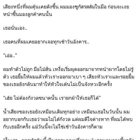
เสียงหนึ่งที่ผมคุ้นเคยดังขึ้น ผมมองซูกัสรสส้มในมือ ก่อนจะเงย
หน้าขึ้นมองลูกค้าคนนั้น
เธอนั่นเอง..
เธอคนที่ผมเคยอยากเจอทุกเช้าวันอังคาร..
"เอ่อ.."
ผมทำตัวไม่ถูก มือไม้สั่น เหงื่อเริ่มผุดออกมาจากหน้าผากโดยไม่รู้
ตัว เธอยิ้มให้ผมแล้วหัวเราะออกมาเบา ๆ เสียงหัวเราะและรอยยิ้ม
ของเธอยังกลับมาทำให้หัวใจเต้นไม่เป็นจังหวะอีกครั้ง
"เฮ้ย ไม่ต้องกังวลขนาดนั้น เรายกผ้าให้เธอก็ได้"
น้ำเสียงของเธอยังเหมือนเดิมทุกอย่าง เหมือนเธอในวันนั้น ผม
อยากบอกกับเธอว่าผมไม่ได้กังวล แต่ผมดีใจต่างหาก ที่ผมได้พบ
กับเธออีกครั้ง แม้วันนี้จะไม่ใช่เช้าวันอังคารก็ตาม