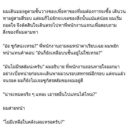
ผมเดินมองดูตามชั้นวางของเพื่อหาของที่ผมต้องการจะซื้อ เดินวน
หาอยู่สามสี่รอบ แต่ผมก็ไม่ยักจะเจอของสิ่งนั้นแม้แต่น้อย ผมเริ่ม
ถอดใจ จึงตัดสินใจเดินตรงไปหาพี่พนักงานแทนเพื่อสอบถาม
สิ่งของที่ผมตามหา
"อ๋อ ซูกัสน่ะเหรอ?" พี่พนักงานถามผมหน้าตาเรียบเฉย ผมพยัก
หน้าแทนคำตอบ "มันก็ยังเหลือบนชั้นอยู่ไม่ใช่เหรอ?"
"มันไม่มีรสส้มน่ะครับ" ผมอธิบาย พี่พนักงานถอนหายใจออกมา
อย่างเบื่อหน่ายก่อนจะเดินพาผมวนรอบสหกรณ์อีกรอบ แต่จนแล้ว
จนรอด ผมก็ยังไม่เจอซูกัสรสส้มของผมอยู่ดี
"น่าจะหมดจริง ๆ แหละ เอารสอื่นไปแทนได้ไหม?"
ผมส่ายหน้า
"ไม่มีเหลือในคลังเลยเหรอครับ?"