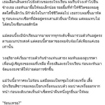
เธอเลือกเดินตรงไปยังส่วนของธงโรงเรียน ผมรีบจ้วงเท้าไปยืน
ข้างเธอ เธอหันมายิ้มให้ผมเล็กน้อย รอยยิ้มที่ทำให้ชีวิตของผมดู
สดใสขึ้นอีกวัน มีกำลังใจในการใช้ชีวิตต่อไป เธอรวบผมขึ้นมาทัด
หู ก่อนจะแกะเชือกที่มัดอยู่ตรงเสาแล้วยื่นมาให้ผม แต่ผมแทบไม่
ได้สนใจเชือกเลยสักนิด
แม้ตอนนี้จะมีนักเรียนมากมายจากทุกระดับชั้นมารวมตัวกันอยู่ตรง
ลานอเนกประสงค์ แต่ตอนนี้สายตาของผมจับจ้องได้เพียงแค่เธอ
เท่านั้น
วงดุริยางค์เริ่มมารวมตัวกันข้างแท่นเสาธง ผมหันมองดูบรรดา
เพื่อนผู้เชิญธงของผมที่เหลือ ทั้งธงสีและธงโรงเรียน ก่อนจะหันมา
จัดแจงธงชาติให้ง่ายต่อการชักขึ้น
แม้วันนี้อากาศจะไม่ร้อน แต่มือผมเปียกชุมไปด้วยเหงื่อ เสื้อ
นักเรียนสีขาวของผมเปียกเหงื่อจนแนบตัว ผมปาดเหงื่อออกจาก
หน้า ก่อนจะสังเกตเห็นผ้าเช็ดหน้าผืนหนึ่งถูกยื่นมาให้ผม
"ร้อนเหรอ?"