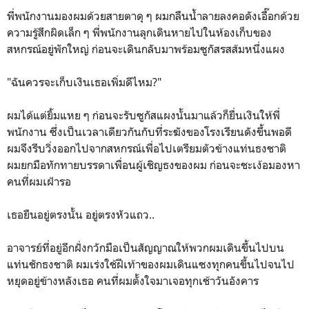
พี่พนักงานมองผมด้วยสายตาดุ ๆ ผมกลืนน้ำลายลงคอดังเอื๊อกด้วย
ความรู้สึกผิดเล็ก ๆ พี่พนักงานลุกเดินหายไปในห้องเก็บของ
สหกรณ์อยู่พักใหญ่ ก่อนจะเดินกลับมาพร้อมซูกัสรสส้มหนึ่งแผง
"ฉันควรจะเก็บเงินเธอเพิ่มดีไหม?"
ผมได้แต่ยิ้มแหย ๆ ก่อนจะรับซูกัสแผงนั้นมาแล้วก็ยื่นเงินให้พี่
พนักงาน ซึ่งเป็นเวลาเดียวกันกับที่ระฆังของโรงเรียนดังขึ้นพอดี
ผมจึงรีบวิ่งออกไปจากสหกรณ์เพื่อไปเตรียมตัวข้างแท่นธงชาติ
ผมยกมือทักทายบรรดาเพื่อนผู้เชิญธงของผม ก่อนจะชะเง้อมองหา
คนที่ผมเฝ้ารอ
เธอยืนอยู่ตรงนั้น อยู่ตรงหัวแถว..
อาจารย์ที่อยู่อีกฝั่งกวักมือเป็นสัญญาณให้พวกผมเดินขึ้นไปบน
แท่นชักธงชาติ ผมเร่งใช้ฝีเท้าของผมเดินแซงทุกคนขึ้นไปจนไป
หยุดอยู่ข้างหลังเธอ คนที่ผมตั้งใจมาเจอทุกเช้าวันอังคาร