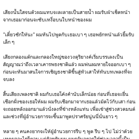
เสียงนั้นใสจนตัวผมแทบจะละลายเป็นสายน้ำ ผมรับผ้าเช็ดหน้า
จากเธอมาก่อนจะซับเหงื่อบนใบหน้าของผม
"เดี๋ยวซักให้นะ" ผมหันไปพูดกับเธอเบา ๆ เธอพยักหน้าแล้วยิ้มรับ
เล็ก ๆ
เสียงกลองแต๊กและกลองใหญ่ของวงดุริยางค์เริ่มบรรเลงเป็น
สัญญาณว่าถึงเวลาเคารพธงชาติแล้ว ผมพ่นลมหายใจออกเบา ๆ
ก่อนจะหันมาสนใจการเชิญธงชาติขึ้นสู่หัวเสาให้ทันบทเพลงที่จะ
จบลง
สิ้นเสียงเพลงชาติ ผมกับเธอโค้งคำนับเล็กน้อย ก่อนที่เธอจะยื่น
เชือกฝั่งของเธอให้ผม ผมรับเชือกมาจากเธอแล้วมัดไว้กับเสา ก่อน
จะถอยหลังออกมาแล้วนั่งลงที่ข้างหลังแท่น เพื่อเข้าสู่ช่วงสวดมนต์
และช่วงที่ผู้อำนวยการจะขึ้นมาพูดปราศรัยนู่นนี่นั่นยาว ๆ
หลาย ๆ คนคงยากจะให้ผู้อำนวยการรีบ ๆ พูด รีบ ๆ ไป ไม่ว่าด้วย
เหตุผลอะไรก็ตาม แต่สำหรับผม ผมกลับอยากให้ช่วงเวลานี้เป็น