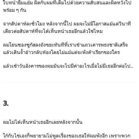
ใบหน้ายิ้มแย้ม ผิดกับผมที่เต็มไปด้วยความสับสนและผิดหวังไป
พร้อม ๆ กัน
จากสัปดาห์ละชั่วโมง หลังจากนี้ไป ผมจะไม่มีโอกาสแม้แต่วินาที
เดียวต่อสัปดาห์ที่จะได้เห็นหน้าเธออีกแล้วใช่ไหม
ผมโยนซองซูกัสลงถังขยะทันทีที่เราเข้าแถวเคารพธงชาติเสร็จ
แล้วเดินจ้ำอ้าวกลับห้องโดยไม่แม้แต่จะฟังคำเรียกของใคร
แล้วเช้าวันอังคารของผมมันจะไปมีค่าอะไรเมื่อไม่มีเธออีกต่อไป..
3.
ผมไม่ได้เห็นหน้าเธออีกเลยหลังจากนั้น
โก้กับไข่เองก็พยายามไม่พูดเรื่องของเธอให้ผมฟังอีก เพราะพวก