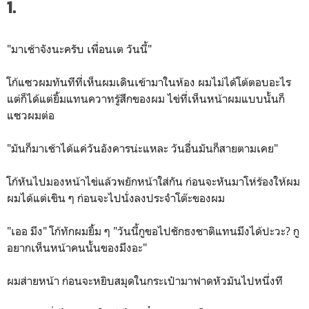
1.
"มาเช้าจังนะครับ เพื่อนเต วันนี้"
โก้แซวผมทันทีที่เห็นผมเดินเข้ามาในห้อง ผมไม่ได้โต้ตอบอะไร
แต่ก็ได้แต่ยิ้มแทนควาทรู้สึกของผม ไข่ที่เห็นหน้าผมแบบนั้นก็
แซวผมต่อ
"มันก็มาเช้าได้แค่วันอังคารน่ะแหละ วันอื่นมันก็สายตามเคย"
โก้หันไปมองหน้าไข่แล้วพยักหน้าใส่กัน ก่อนจะหันมาโห่ร้องให้ผม
ผมได้แต่เขิน ๆ ก่อนจะไปนั่งลงประจำโต๊ะของผม
"เออ มึง" โก้ทักผมยิ้ม ๆ "วันนี้กูขอไปชักธงชาติแทนมึงได้ปะวะ? กู
อยากเห็นหน้าคนนั้นของมึงอะ"
ผมส่ายหน้า ก่อนจะหยิบสมุดในกระเป๋ามาฟาดหัวมันไปหนึ่งที