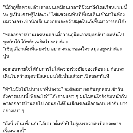
"นี่ถ้ากูซื้อหวยแล้วเดาแม่นเหมือนเวลาที่มึงมาถึงโรงเรียนแบบนี้
นะ กูเป็นเศรษฐีไปละว่ะ" ไข่แซวผมทันทีที่ผมเดินเข้ามาในห้อง
ผมวางกระเป๋านักเรียนลงก่อนจะคว้าสมุดในเก๊ะขึ้นมาวางบนโต๊ะ
"ขอลอกการบ้านเลขหน่อย เมื่อวานกูลืมเอาสมุดกลับ" ผมหันไป
พูดกับโก้ โก้พยักเพยิดไปหน้าห้อง
"เชิญเลือกเต็มที่เลยครับ อยากจะลอกของใคร สมุดอยู่หน้าห้อง
นู่น"
ผมถอนหายใจให้กับการไม่ให้ความร่วมมือของเพื่อนผม ก่อนจะ
เดินไปคว้าสมุดหนึ่งเล่มบนโต๊ะนั้นแล้วมาเปิดลอกทันที
"ทำไมมึงไม่ไปหาเขาที่ห้องวะ? จะต้องมาเจอกันทุกตอนเช้าวัน
อังคารแบบนี้เพื่ออะไร?" โก๊ะถามแซว ๆ ผมไม่สนใจยังก้มหน้าก้ม
ตาลอกการบ้านต่อไป ก่อนจะได้ยินเสียงของมือกระทบเข้ากับบาง
อย่างเบา ๆ
"มึงนี่ เป็นเพื่อนกับไอ้เตมาตั้งห้าปี ไม่รู้เหรอว่ามันป๊อดจะตาย
เรื่องพวกนี้"