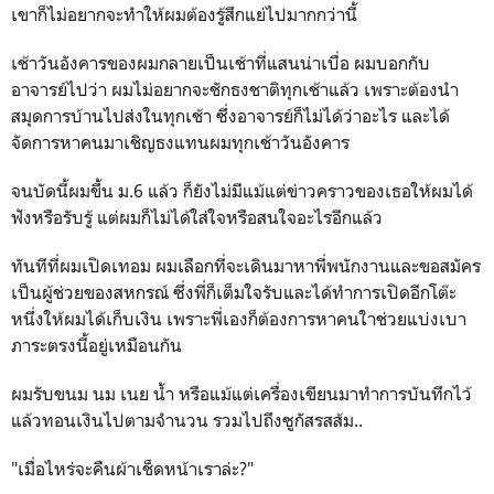
เขาก็ไม่อยากจะทำให้ผมต้องรู้สึกแย่ไปมากกว่านี้
เช้าวันอังคารของผมกลายเป็นเช้าที่แสนน่าเบื่อ ผมบอกกับ
อาจารย์ไปว่า ผมไม่อยากจะชักธงชาติทุกเช้าแล้ว เพราะต้องนำ
สมุดการบ้านไปส่งในทุกเช้า ซึ่งอาจารย์ก็ไม่ได้ว่าอะไร และได้
จัดการหาคนมาเชิญธงแทนผมทุกเช้าวันอังคาร
จนบัดนี้ผมขึ้น ม.6 แล้ว ก็ยังไม่มีแม้แต่ข่าวคราวของเธอให้ผมได้
ฟังหรือรับรู้ แต่ผมก็ไม่ได้ใส่ใจหรือสนใจอะไรอีกแล้ว
ทันทีที่ผมเปิดเทอม ผมเลือกที่จะเดินมาหาพี่พนักงานและขอสมัคร
เป็นผู้ช่วยของสหกรณ์ ซึ่งพี่ก็เต็มใจรับและได้ทำการเปิดอีกโต๊ะ
หนึ่งให้ผมได้เก็บเงิน เพราะพี่เองก็ต้องการหาคนใาช่วยแบ่งเบา
ภาระตรงนี้อยู่เหมือนกัน
ผมรับขนม นม เนย น้ำ หรือแม้แต่เครื่องเขียนมาทำการบันทึกไว้
แล้วทอนเงินไปตามจำนวน รวมไปถึงซูกัสรสส้ม..
"เมื่อไหร่จะคืนผ้าเช็ดหน้าเราล่ะ?"