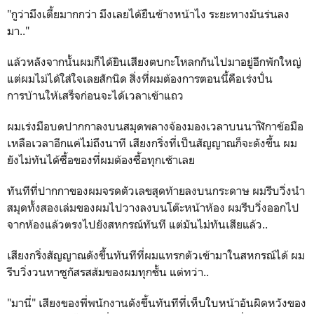
"กูว่ามึงเตี้ยมากกว่า มึงเลยได้ยืนข้างหน้าไง ระยะทางมันร่นลง
มา.."
แล้วหลังจากนั้นผมก็ได้ยินเสียงตบกะโหลกกันไปมาอยู่อีกพักใหญ่
แต่ผมไม่ได้ใส่ใจเลยสักนิด สิ่งที่ผมต้องการตอนนี้คือเร่งปั่น
การบ้านให้เสร็จก่อนจะได้เวลาเข้าแถว
ผมเร่งมือบดปากกาลงบนสมุดพลางจ้องมองเวลาบนนาฬิกาข้อมือ
เหลือเวลาอีกแค่ไม่ถึงนาที เสียงกริ่งที่เป็นสัญญาณก็จะดังขึ้น ผม
ยังไม่ทันได้ซื้อของที่ผมต้องซื้อทุกเช้าเลย
ทันทีที่ปากกาของผมจรดตัวเลขสุดท้ายลงบนกระดาษ ผมรีบวิ่งนำ
สมุดทั้งสองเล่มของผมไปวางลงบนโต๊ะหน้าห้อง ผมรีบวิ่งออกไป
จากห้องแล้วตรงไปยังสหกรณ์ทันที แต่มันไม่ทันเสียแล้ว..
เสียงกริ่งสัญญาณดังขึ้นทันทีที่ผมแทรกตัวเข้ามาในสหกรณ์ได้ ผม
รีบวิ่งวนหาซูกัสรสส้มของผมทุกชั้น แต่ทว่า..
"มานี่" เสียงของพี่พนักงานดังขึ้นทันทีที่เห็บใบหน้าอันผิดหวังของ