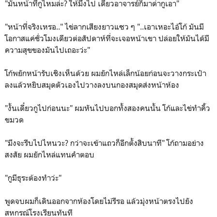
"มันหน้าที่กูไหมล่ะ? ให้มึงไป เดี๋ยวอาจารย์ก็มาด่ากูเอา"
"หน้าที่จริงเหรอ.." ไข่ลากเสียงยาวแซว ๆ "..เอาเหอะไอ้โก้ มันมี
โอกาสแค่ชั่วโมงเดียวต่อสัปดาห์ที่จะเจอหน้าเขา ปล่อยให้มันได้มี
ความสุขของมันไปเถอะว่ะ"
โก้พยักหน้ารับเชิงเห็นด้วย ผมยักไหล่เล็กน้อยก่อนจะวางกระเป๋า
ลงแล้วหยิบสมุดตัวเองไปวางลงบนกองสมุดส่งหน้าห้อง
"งั้นเดี๋ยวกูไปก่อนนะ" ผมหันไปบอกทั้งสองคนนั้น โก้และไข่ทำคิ้ว
ขมวด
"มึงจะรีบไปไหนวะ? กว่าจะเข้าแถวก็อีกตั้งสิบนาที" โก้ถามอย่าง
สงสัย ผมยักไหล่แทนคำตอบ
"กูมีธุระต้องทำว่ะ"
พูดจบผมก็เดินออกจากห้องโดยไม่รีรอ แล้วมุ่งหน้าตรงไปยัง
สหกรณ์โรงเรียนทันที