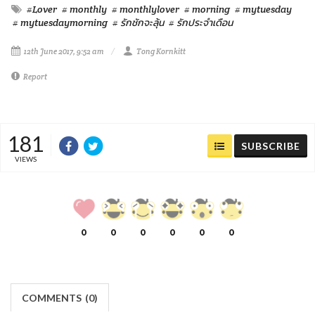
#Lover
# monthly
# monthlylover
# morning
# mytuesday
# mytuesdaymorning
# รักชักจะลุ้น
# รักประจำเดือน
12th June 2017, 9:52 am
Tong Kornkitt
Report
181
SUBSCRIBE
VIEWS
0
0
0
0
0
0
COMMENTS
(
0)