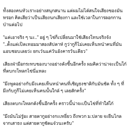
ทั้งสองคนหัวเราะอย่างสนุกสนาน แต่ผมไม่ได้สนใจเสียงของมัน
หรอก คิดเสียว่าเป็นเสียงนกเสียงกา และใช้เวลาในการลอกกาน
บ้านต่อไป
"แต่เอาจริง ๆ นะ.." อยู่ ๆ ไข่ก็เปลี่ยนมาใช้เสียงโทนจริงจัง
"..ตั้งแต่เปิดเทอมมาสองสัปดาห์ กูว่ากูก็ไม่เคยเห็นหน้าคนที่มัน
แอบชอบเลยว่ะ ยกเว้นแค่วันอังคารวันเดียว"
เสียงฝ่ามือกระทบของบางอย่างดังขึ้นอีกครั้ง ผมคิดว่าน่าจะเป็นโก้
ที่ตบกะโหลกไข่นี่แหละ
"มึงพูดอย่างกับมึงเคยเห็นหน้าคนที่เชิญธงชาติกับมันชัด ทั้ง ๆ ที่
มึงกับกูก็ไม่เคยเห็นคนนั้นใกล้ ๆ เลยสักครั้ง"
เสียงตบกะโหลกดังขึ้นอีกครั้ง คราวนี้น่าจะเป็นไข่ที่ทำใส่โก้
"มึงมันไม่รู้อะ สายตากูอย่างกะเหยี่ยว ถึงพวก ม.ปลาย จะยืนไกล
จากเสาธง แต่สายตากูชัดแจ๋วนะครับ"