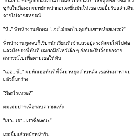
"งั้นเรา.. ขอซูกัสอันนี้เป็นการแลกเปลี่ยนนะ" เธอพูดพลางชี้มายัง
ซูกัสในมือผม ผมพยักหน้าก่อนจะยื่นมันให้เธอ เธอยิ้มรับแล้วเดิน
จากไปจากสหกรณ์
"นี่.." พี่พนักงานทักผม "..จะไม่ออกไปคุยกับเขาหน่อยเหรอ?"
พี่พนักงานพูดจบก็เรียกนักเรียนที่เข้าแถวอยู่ตรงฝั่งผมให้ไปต่อ
แถวฝั่งของพี่ทันที ผมยกมือไหว้เล็ก ๆ ก่อนจะรีบวิ่งออกจาก
สหกรณ์ไปเพื่อตามเธอให้ทัน
"เอ่อ.. นี่.." ผมทักเธอทันทีที่วิ่งมาหยุดด้านหลัง เธอหันมาหาผม
แล้วยิ้มกว้าง
"มีอะไรเหรอ?"
ผมเม้มปากเพื่อกลบความแห้ง
"เรา.. เรา.. เราชื่อเตนะ"
เธอยิ้มแล้วพยักหน้ารับ