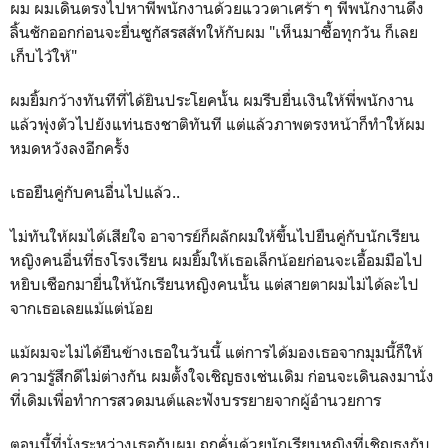
ผม ผมเดินตรงไปหาพี่พนักงานด้วยแววตาเศร้า ๆ พี่พนักงานดึง
ลิ้นชักออกก่อนจะยื่นซูกัสรสส้ทให้กับผม "เห็นมาซื้อทุกวัน ก็เลย
เก็บไว้ให้"
ผมยิ้มกว้างทันทีที่ได้ยินประโยคนั้น ผมรีบยื่นเงินให้พี่พนักงาน
แล้วพุ่งตัวไปยังแท่นธงชาติทันที แต่แล้วภาพตรงหน้าก็ทำให้ผม
หมดหวังลงอีกครั้ง
เธอยืนคู่กับคนอื่นไปแล้ว..
ไม่ทันให้ผมได้เสียใจ อาจารย์ก็ผลักผมให้ขึ้นไปยืนคู่กับนักเรียน
หญิงคนอื่นที่ธงโรงเรียน ผมยิ้มให้เธอเล็กน้อยก่อนจะเอื้อมมือไป
หยิบเชือกมายื่นให้นักเรียนหญิงคนนั้น แต่สายตาผมไม่ได้ละไป
จากเธอเลยแม้แต่น้อย
แม้ผมจะไม่ได้ยืนข้างเธอในวันนี้ แต่การได้มองเธอจากมุมนี้ก็ให้
ความรู้สึกดีไม่ต่างกัน ผมตั้งใจเชิญธงเช่นเดิม ก่อนจะเดินลงมานั่ง
ที่เดิมเพื่อทำการสวดมนต์และฟังบรรยายจากผู้อำนวยการ
ตอนนี้ที่นั่งระหว่างเธอกับผม ถูกคั่นด้วยนักเรียนหญิงที่เชิญธงกับ