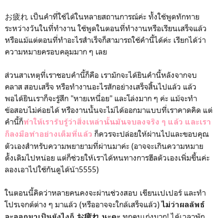
お疲れ เป็นคำที่ใช้ได้ในหลายสถานการณ์ค่ะ ทั้งใช้พูดทักทาย
ระหว่างวันในที่ทำงาน ใช้พูดในตอนที่ทำงานหรือเรียนเสร็จแล้ว
หรือแม้แต่ตอนที่ทำอะไรสำเร็จก็สามารถใช้คำนี้ได้ค่ะ เรียกได้ว่า
ความหมายครอบคลุมมาก ๆ เลย
ส่วนสาเหตุที่เราชอบคำนี้ก็คือ เรามักจะได้ยินคำนี้หลังจากจบ
คลาส สอบเสร็จ หรือทำงานอะไรสักอย่างเสร็จสิ้นไปแล้ว แล้ว
พอได้ยินเราก็จะรู้สึก "หายเหนื่อย" และโล่งมาก ๆ ค่ะ แม้จะทำ
ข้อสอบไม่ค่อยได้ หรืองานนั้นจะไม่ได้ออกมาแบบที่เราคาดคิด แต่
คำนี้ก็
ทำให้เรารับรู้ว่าสิ่งเหล่านั้นมันจบลงจริง ๆ แล้ว
และเรา
ก็ควรจะปล่อยให้ผ่านไปและขอบคุณ
ก็ลงมือทำอย่างเต็มที่แล้ว
ตัวเองสำหรับความพยายามที่ผ่านมาค่ะ (อาจจะเกินความหมาย
ดั้งเดิมไปหน่อย แต่ก็ช่วยให้เราได้หนทางการฮีลตัวเองเพิ่มขึ้นค่ะ
ลองเอาไปใช้กันดูได้น้า5555)
ในตอนนี้คิดว่าหลายคนคงจะผ่านช่วงสอบ เขียนเปเปอร์ และทำ
โปรเจกต์ต่าง ๆ มาแล้ว (หรืออาจจะใกล้เสร็จแล้ว)
ไม่ว่าผลลัพธ์
ทุกคนเก่งมาก! ได้เวลาพัก
จะออกมาเป็นยังไงก็ お疲れ นะคะ