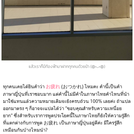
แล้วเราก็มีท้องฟ้ามาฝากทุกคนด้วยน้า (◍•ᴗ•◍)
ทุกคนเคยได้ยินคำว่า
(おつかれ) ไหมคะ คำนี้เป็นคำ
お疲れ
ภาษาญี่ปุ่นที่เราชอบมาก แต่คำนี้ไม่มีคำในภาษาไทยคำไหนที่นำ
มาใช้แทนแล้วความหมายเดิมจะยังครบถ้วน 100% เลยค่ะ ถ้าแปล
ออกมาตรง ๆ ก็อาจจะแปลได้ว่า "ขอบคุณสำหรับความเหนื่อย
ยาก" ซึ่งสำหรับเราการพูดประโยคนี้ในภาษาไทยก็ยังให้ความรู้สึก
ที่แตกต่างกับการพูด お疲れ เป็นภาษาญี่ปุ่นอยู่ดีค่ะ มีใครรู้สึก
เหมือนกันบ้างไหมน้า?