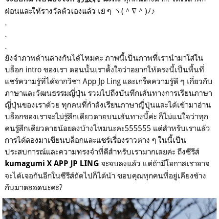
ผ่อนและให้รางวัลตัวเองแล้ว เย่ ๆ ヽ(＾∇＾)ﾉ♪
.
.
.
ยังจำภาพด้านล่างกันได้ไหมคะ ภาพนี้เป็นภาพที่เรานำมาใส่ใน
บล็อก intro ของเรา ตอนนั้นเราตั้งใจว่าอยากให้ตรงนี้เป็นพื้นที่
แชร์ความรู้ที่ได้จากวิชา App Jp Ling และเกร็ดความรู้ดี ๆ เกี่ยวกับ
ภาษาและวัฒนธรรมญี่ปุ่น รวมไปถึงบันทึกเส้นทางการเรียนภาษา
ญี่ปุ่นของเราด้วย ทุกคนที่กำลังเรียนภาษาญี่ปุ่นและได้เข้ามาอ่าน
บล็อกของเราจะไม่รู้สึกเดียวดายบนเส้นทางนี้ค่ะ ก็ไม่แน่ใจว่าทุก
คนรู้สึกเดียวดายน้อยลงบ้างไหมนะคะ555555 แต่สำหรับเราแล้ว
การได้ลองมาเขียนบล็อกและแชร์เรื่องราวต่าง ๆ ในนี้เป็น
ประสบการณ์และความทรงจำที่ดีสำหรับเรามากเลยค่ะ ถึงซีรีส์
จะจบลงแล้ว แต่ถ้ามีโอกาสเราอาจ
kumagumi X APP JP LING
จะได้เจอกันอีกในซีรีส์ถัดไปก็ได้น้า ขอบคุณทุกคนที่อยู่เคียงข้าง
กันมาตลอดนะคะ?