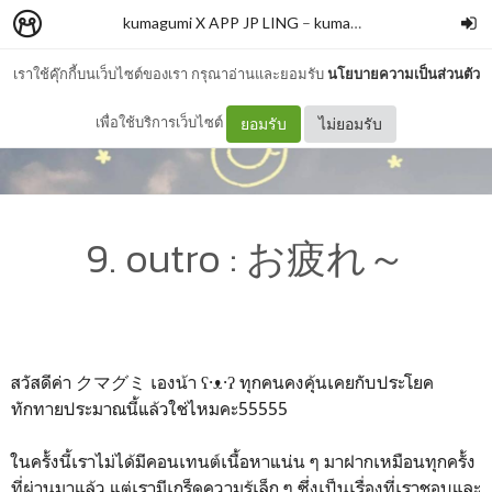
kumagumi X APP JP LING
–
kumagumi
เราใช้คุ๊กกี้บนเว็บไซต์ของเรา กรุณาอ่านและยอมรับ
นโยบายความเป็นส่วนตัว
เพื่อใช้บริการเว็บไซต์
ยอมรับ
ไม่ยอมรับ
9. outro : お疲れ～
สวัสดีค่า クマグミ เองน้า ʕ·ᴥ·ʔ ทุกคนคงคุ้นเคยกับประโยค
ทักทายประมาณนี้แล้วใช่ไหมคะ55555
ในครั้งนี้เราไม่ได้มีคอนเทนต์เนื้อหาแน่น ๆ มาฝากเหมือนทุกครั้ง
ที่ผ่านมาแล้ว แต่เรามีเกร็ดความรู้เล็ก ๆ ซึ่งเป็นเรื่องที่เราชอบและ