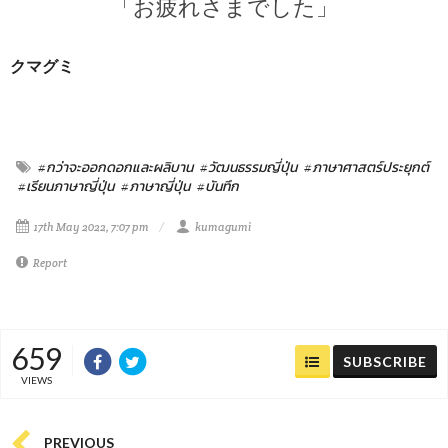
「お疲れさまでした」
クマグミ
#กว่าจะออกดอกและผลิบาน
#วัฒนธรรมญี่ปุ่น
#ภาษาศาสตร์ประยุกต์
#เรียนภาษาญี่ปุ่น
#ภาษาญี่ปุ่น
#บันทึก
17th May 2022, 7:07 pm
kumagumi
Report
659
SUBSCRIBE
VIEWS
PREVIOUS