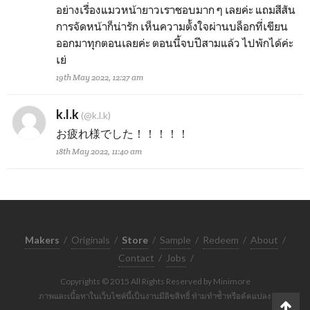
อย่างเรื่องแมวหน้ายาวเราชอบมาก ๆ เลยค่ะ แถมสีสัน
การจัดหน้าก็น่ารัก เห็นความตั้งใจผ่านบล็อกที่เขียน
ออกมาทุกตอนเลยค่ะ ตอนนี้จบปีสามแล้ว ไปพักได้ค่ะ
เย่
19th May 2022, 12:27 am
k.l.k
(@k.l.k)
お疲れ様でした！！！！！
18th May 2022, 11:40 am
Makers
/
Originals
/
Store
/
Sample
/
Redeem
/
About
/
Contact
/
Jobs
/
Copyrights © 2015 All Rights Reserved by Minimore
ภาพและเนื้อหาในเว็บไซต์นี้เป็นงานมีลิขสิทธิ์ ห้ามทำซ้ำหรือดัดแปลง