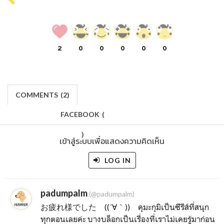
2
0
0
0
0
0
COMMENTS
(
2)
FACEBOOK
(
)
เข้าสู่ระบบเพื่อแสดงความคิดเห็น
LOG IN
padumpalm
(@padumpalm)
お疲れ様でした ((´∀｀)) คุมะกุมิเป็นซีรีส์ที่สนุก
ทุกตอนเลยค่ะ บางบล็อกเป็นเรื่องที่เราไม่เคยรู้มาก่อน