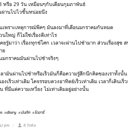
8 หรือ 29 วัน เหมือนๆกับเดือนกุมภาพันธ์
ันผ่านไปไวขึ้นหน่อยนึง
ป็นเพราะเหตุการณ์พีคๆ มันลงมาที่เดือนมกราคมกันหมด
วนใหญ่ ก็ไม่ใช่เรื่องดีเท่าไร
าเคยรู้มาว่า เรื่องทุกข์โศก เวลาจะผ่านไปช้ามาก ส่วนเรื่องสุข
หาย
ดือนมกราคมมันผ่านไปช้าจริงๆ
เวลามันผ่านไปช้าหรือเร็วมันก็คือความรู้สึกนึกคิดของเราทั้งนั้น
องเร็วเท่าเดิม โคจรรอบดวงอาทิตย์เร็วเท่าเดิม เวลาก็เดินเร็วเ
น ที่มีแต่ความเหวี่ยง ไม่เท่าเดิมอยู่อย่างนั้น
on
#diary
#บันทึก
#ไดอารี่
:27 pm
K ToKa