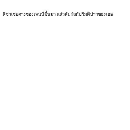
ลิซ่าเชยคางของเจนนี่ขึ้นมา แล้วสัมผัสกับริมฝีปากของเธอ