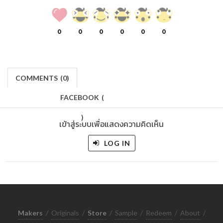
0
0
0
0
0
0
COMMENTS
(
0)
FACEBOOK
(
)
เข้าสู่ระบบเพื่อแสดงความคิดเห็น
LOG IN
Makers
/
Originals
/
Store
/
Sample
/
Redeem
/
About
/