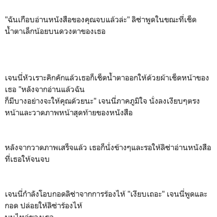
"ฉันเกือบอ่านหนังสือของคุณจบแล้วล่ะ" ลิซ่าพูดในขณะที่เช็ด
น้ำตาเล็กน้อยบนดวงตาของเธอ
เจนนี่หัวเราะคิกคักแล้วเธอก็เช็ดน้ำตาออกให้ด้วยผ้าเช็ดหน้าของ
เธอ "หลังจากอ่านแล้วฉัน
ก็มีบางอย่างจะให้คุณด้วยนะ" เจนนี่ภาคภูมิใจ นั่งลงเงียบๆตรง
หน้าและวาดภาพหน้าสุดท้ายของหนังสือ
หลังจากวาดภาพเสร็จแล้ว เธอก็นั่งข้างๆและรอให้ลิซ่าอ่านหนังสือ
ที่เธอให้จนจบ
เจนนี่กำลังโอบกอดลิซ่าจากการร้องไห้ "เงียบเถอะ" เจนนี่พูดและ
กอด ปล่อยให้ลิซ่าร้องไห้