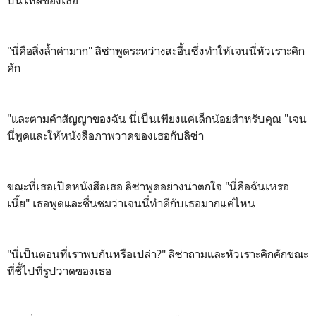
บนไหล่ของเธอ
"นี่คือสิ่งล้ำค่ามาก" ลิซ่าพูดระหว่างสะอื้นซึ่งทำให้เจนนี่หัวเราะคิก
คัก
"และตามคำสัญญาของฉัน นี่เป็นเพียงแค่เล็กน้อยสำหรับคุณ "เจน
นี่พูดและให้หนังสือภาพวาดของเธอกับลิซ่า
ขณะที่เธอเปิดหนังสือเธอ ลิซ่าพูดอย่างน่าตกใจ "นี่คือฉันเหรอ
เนี้ย" เธอพูดและชื่นชมว่าเจนนี่ทำดีกับเธอมากแค่ไหน
"นี่เป็นตอนที่เราพบกันหรือเปล่า?" ลิซ่าถามและหัวเราะคิกคักขณะ
ที่ชี้ไปที่รูปวาดของเธอ