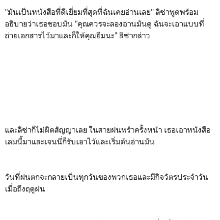
"มันเป็นหนังสือที่ดีเยี่ยมที่สุดที่ฉันเคยอ่านเลย" ลิซ่าพูดพร้อม
อธิบายว่าเธอชอบมัน "คุณควรจะลองอ่านมันดู ฉันจะเอาแบบที่
ถ่ายเอกสารไว้มาและก็ให้คุณยืมนะ" ลิซ่ากล่าว
และลิซ่าก็ไม่ผิดสัญญาเลย ในสายฝนพรำครั้งหน้า เธอเอาหนังสือ
เล่มนี้มาและเจนนี่ก็รับเอาไว้และเริ่มต้นอ่านมัน
วันที่ฝนตกจะกลายเป็นทุกวันของพวกเธอและมีกิจวัตรประจำวัน
เมื่อถึงฤดูฝน