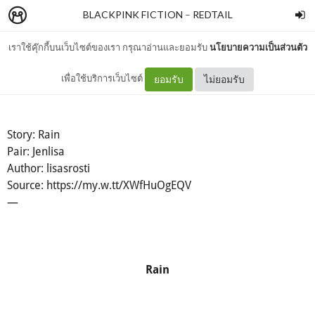
BLACKPINK FICTION
–
REDTAIL
เราใช้คุ๊กกี้บนเว็บไซต์ของเรา กรุณาอ่านและยอมรับ
นโยบายความเป็นส่วนตัว
Rain (Jenlisa)
เพื่อใช้บริการเว็บไซต์
ยอมรับ
ไม่ยอมรับ
Story: Rain
Pair: Jenlisa
Author: lisasrosti
Source: https://my.w.tt/XWfHuOgEQV
—
Rain