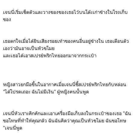
เจนนี่เริ่มเช็ดตัวและวางของของเธอไว้บนโต๊ะเก่าข้างในโรงเก็บ
ของ
เธอตกใจเมื่อได้ยินเสียงรอยเท้าของคนอื่นอยู่ข้างใน เธอเตือนตัว
เองว่ามันอาจเป็นหัวขโมย
และเธอได้เอาสเปรย์พริกไทยออกมาจากกระเป๋า
หญิงสาวยกมือขึ้นในอากาศเมื่อเจนนี่ชี้สเปรย์พริกไทยกับหล่อน
"ได้โปรดเถอะ ฉันไม่มีเงิน" ผู้หญิงคนนั้นพูด
เจนนี่หัวเราะคิกคักและเอาเครื่องมือเก็บลงในกระเป๋าของเธอ "ฉัน
ขอโทษที่ทำให้คุณกลัว ฉันฉันคิดว่าคุณเป็นหัวขโมย ฉันขอโทษ
"เจนนี่พูด