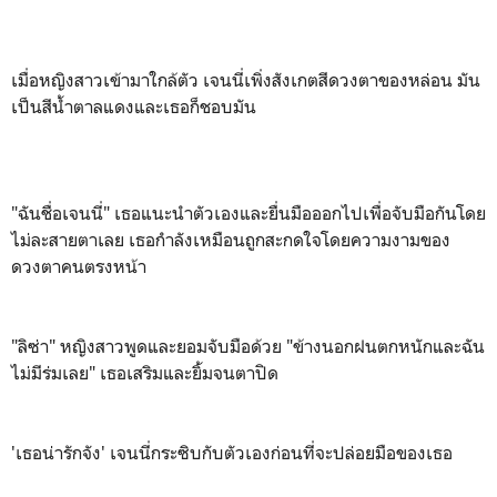
เมื่อหญิงสาวเข้ามาใกล้ตัว เจนนี่เพิ่งสังเกตสีดวงตาของหล่อน มัน
เป็นสีน้ำตาลแดงและเธอก็ชอบมัน
"ฉันชื่อเจนนี่" เธอแนะนำตัวเองและยื่นมือออกไปเพื่อจับมือกันโดย
ไม่ละสายตาเลย เธอกำลังเหมือนถูกสะกดใจโดยความงามของ
ดวงตาคนตรงหน้า
"ลิซ่า" หญิงสาวพูดและยอมจับมือด้วย "ข้างนอกฝนตกหนักและฉัน
ไม่มีร่มเลย" เธอเสริมและยิ้มจนตาปิด
'เธอน่ารักจัง' เจนนี่กระซิบกับตัวเองก่อนที่จะปล่อยมือของเธอ