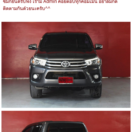
ชมก็ยินดีรับฟัง เรามี Admin คอยตอบทุกคอมเม้น อย่าลืมกด
ติดตามกันด้วยนะครับ^^