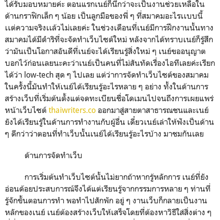
ได้รับมอบหมายค่ะ ตอนแรกเนย์ก็นึกว่าจะเป็นงานช่วยเหลือใน
ด้านกราฟิกเล็ก ๆ น้อย เป็นลูกมือของพี่ ๆ ที่สมาคมอะไรเเบบนี้
เเต่ความจริงเเล้วไม่เลยค่ะ ในช่วงเดือนที่เนย์มีการฝึกงานนั้นทาง
สมาคมได้มีดำริที่จะจัดทำเว็บไซต์ใหม่ หลังจากได้ทราบเนย์ก็รู้สึก
ว่ามันเป็นโอกาสอันดีที่เนย์จะได้เรียนรู้สิ่งใหม่ ๆ เนย์ขออนุญาต
บอกไว้ก่อนเลยนะคะว่าเนย์เป็นคนที่ไม่สันทัดเรื่องไอทีเลยค่ะเรียก
ได้ว่า
low-tech
สุด ๆ ไปเลย แต่ว่าการจัดทำเว็บไซต์ของสมาคม
ในครั้งนี้มันทำให้เนย์ได้เรียนรู้อะไรหลาย ๆ อย่าง ทั้งในด้านการ
สร้างเว็บที่เริ่มต้นตั้งแต่จดทะเบียนชื่อโดเมนไปจนถึงการเผยแพร่
หน้าเว็บไซต์
thaiwriters.co
ออกมาสู่สายตาสาธารณชนและเนย์
ยังได้เรียนรู้ในด้านการทำงานกับผู้อื่น เดี๋ยวเนย์เล่าให้ฟังเป็นด้าน
ๆ ดีกว่าว่าตอนที่ทำเว็บนั้นเนย์ได้เรียนรู้อะไรบ้าง มาชมกันเลย
ด้านการจัดทำเว็บ
การเริ่มต้นทำเว็บไซต์นั้นไม่ยากถ้าหากรู้หลักการ เนย์ที่ยัง
อ่อนด้อยประสบการณ์จึงได้แต่เรียนรู้จากกรรมการหลาย ๆ ท่านที่
รู้จักขั้นตอนการทำ พอทำไปสักพัก อยู่ ๆ งานเว็บก็กลายเป็นงาน
หลักของเนย์ เนย์ต้องสร้างเว็บให้เสร็จโดยที่ต้องหาวิธีใส่สิ่งต่าง ๆ