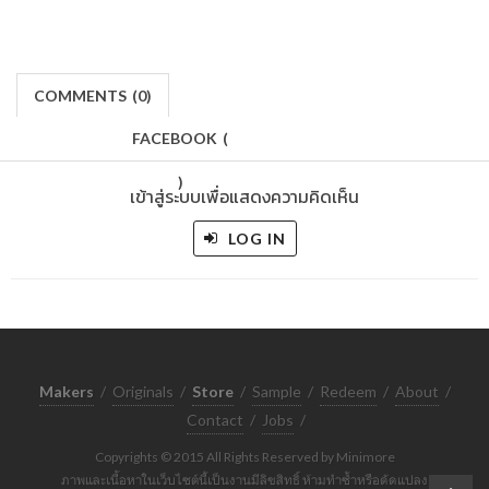
COMMENTS
(
0)
FACEBOOK
(
)
เข้าสู่ระบบเพื่อแสดงความคิดเห็น
LOG IN
Makers
/
Originals
/
Store
/
Sample
/
Redeem
/
About
/
Contact
/
Jobs
/
Copyrights © 2015 All Rights Reserved by Minimore
ภาพและเนื้อหาในเว็บไซต์นี้เป็นงานมีลิขสิทธิ์ ห้ามทำซ้ำหรือดัดแปลง