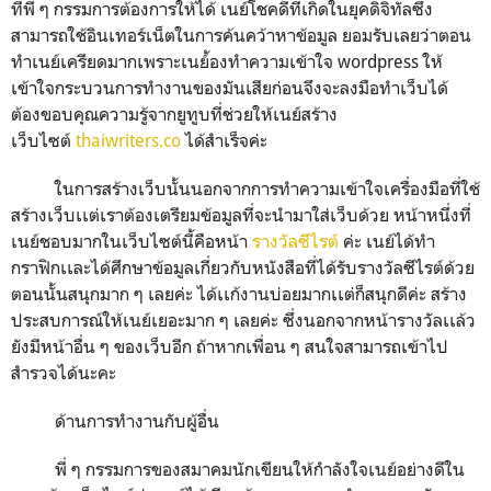
ที่พี่ ๆ กรรมการต้องการให้ได้ เนย์โชคดีที่เกิดในยุคดิจิทัลซึ่ง
สามารถใช้อินเทอร์เน็ตในการค้นคว้าหาข้อมูล ยอมรับเลยว่าตอน
ทำเนย์เครียดมากเพราะเนย์้องทำความเข้าใจ wordpress ให้
เข้าใจกระบวนการทำงานของมันเสียก่อนจึงจะลงมือทำเว็บได้
ต้องขอบคุณความรู้จากยูทูบที่ช่วยให้เนย์สร้าง
เว็บไซต์
thaiwriters.co
ได้สำเร็จค่ะ
ในการสร้างเว็บนั้นนอกจากการทำความเข้าใจเครื่องมือที่ใช้
สร้างเว็บเเต่เราต้องเตรียมข้อมูลที่จะนำมาใส่เว็บด้วย หน้าหนึ่งที่
เนย์ชอบมากในเว็บไซต์นี้คือหน้า
รางวัลซีไรต์
ค่ะ เนย์ได้ทำ
กราฟิกเเละได้ศึกษาข้อมูลเกี่ยวกับหนังสือที่ได้รับรางวัลซีไรต์ด้วย
ตอนนั้นสนุกมาก ๆ เลยค่ะ ได้เเก้งานบ่อยมากเเต่ก็สนุกดีค่ะ สร้าง
ประสบการณ์ให้เนย์เยอะมาก ๆ เลยค่ะ ซึ่งนอกจากหน้ารางวัลเเล้ว
ยังมีหน้าอื่น ๆ ของเว็บอีก ถ้าหากเพื่อน ๆ สนใจสามารถเข้าไป
สำรวจได้นะคะ
ด้านการทำงานกับผู้อื่น
พี่ ๆ กรรมการของสมาคมนักเขียนให้กำลังใจเนย์อย่างดีใน