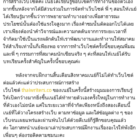
การสร้างเว็บไซต์ค่ะ เนย์ได้เรียนรู้ขอบเขตการทำงานของตัวเอง
มากขึ้นหลังจากได้มีส่วนร่วมในการจัดทำเว็บไซต์ พี่ ๆ สอนให้เนย์
ได้เรียนรู้มากขึ้นว่าการพยายามทำบางอย่างเพื่อสาธารณะ
ประโยชน์นั้นต้องใช้แรงใจสูงมาก เรื่องคำชมนั้นตัดออกไปได้เลย
เราเพียงต้องนำคำวิจารณ์และความกดดันจากการระยะเวลาที่
จำกัดมาใช้เป็นแรงผลักดันให้เราพัฒนางานและทำงานให้สมาคม
ให้สำเร็จเท่านั้นก็เพียงพอ จากการทำเว็บไซต์ครั้งนี้ขอบคุณพี่มณ
และพี่ ๆ กรรมการที่สมาคมนักเขียนจริง ๆ ค่ะที่สอนให้เนย์ได้รับ
บทเรียนครั้งสำคัญในครั้งนี้ขอบคุณค่ะ
หลังจากจบฝึกงานสิ้นเดือนสิงหาคมเนย์ก็ไม่ได้ทำเว็บไซต์
ต่อแล้วค่ะแต่ว่าประสบการณ์การสร้าง
เว็บไซต์
thaiwriters.co
ของเนย์ในครั้งนี้สร้างมุมมองการเรียนรู้
ให้เปิดกว้างมากยิ่งขึ้นเนย์ได้ท้าทายตัวเองครั้งใหญ่ในการทำงาน
ที่ตัวเองไม่ถนัด แค่ในระยะเวลาที่จำกัดเพียงหนึ่งถึงสองเดือนนี้
เนย์ที่ได้วางโครงสร้างเว็บ ตามหาข้อมูล และใส่ข้อมูลต่าง ๆ ของ
เว็บจนเผยแพร่และผ่านพ้นไปได้ด้วยดีเนย์ก็รู้สึกขอบคุณแล้ว
ค่ะ โอกาสหน้าเนย์จะมาเล่าประสบการณ์ฝึกงานเรื่องอะไรให้ฟังอีก
เพื่อนๆ ต้องรอติดตามชมนะคะ